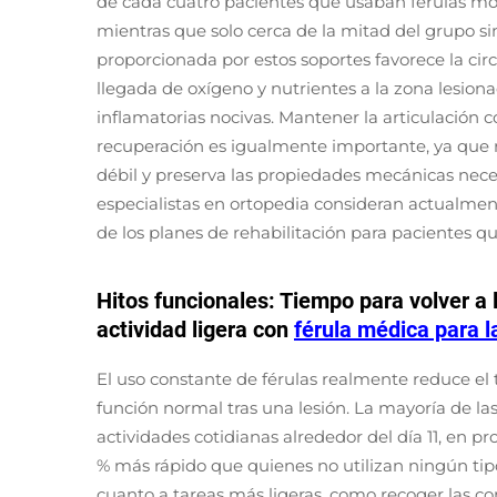
de cada cuatro pacientes que usaban férulas m
mientras que solo cerca de la mitad del grupo si
proporcionada por estos soportes favorece la cir
llegada de oxígeno y nutrientes a la zona lesio
inflamatorias nocivas. Mantener la articulación
recuperación es igualmente importante, ya que re
débil y preserva las propiedades mecánicas neces
especialistas en ortopedia consideran actualmen
de los planes de rehabilitación para pacientes q
Hitos funcionales: Tiempo para volver a l
actividad ligera con
férula médica para 
El uso constante de férulas realmente reduce el
función normal tras una lesión. La mayoría de l
actividades cotidianas alrededor del día 11, en
% más rápido que quienes no utilizan ningún tipo
cuanto a tareas más ligeras, como recoger las co