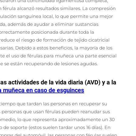
ostraron una continuidad ligamentosa completa,
n férula alcanzó resultados similares. La compresión
culación sanguínea local, lo que permite una mejor
nada, además de ayudar a eliminar sustancias
 correctamente posicionada durante toda la
duce el riesgo de formación de tejido cicatricial
arias. Debido a estos beneficios, la mayoría de los
te el uso de férulas para muñeca una parte esencial
ue se están recuperando de lesiones agudas.
as actividades de la vida diaria (AVD) y a la
la muñeca en caso de esguinces
 tiempo que tardan las personas en recuperar su
as personas que usan férulas pueden reanudar sus
 promedio, lo que representa aproximadamente un 30
 de soporte (estos suelen tardar unos 16 días). En
mpras del automóvil, las personas con férulas suelen