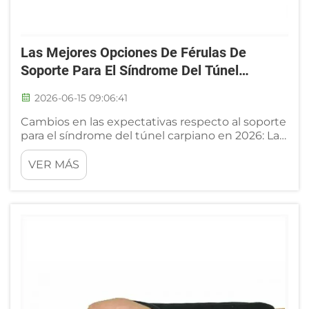
Las Mejores Opciones De Férulas De
Soporte Para El Síndrome Del Túnel
Carpiano En 2026
2026-06-15 09:06:41
Cambios en las expectativas respecto al soporte
para el síndrome del túnel carpiano en 2026: La
conversación sobre el soporte para el síndrome
del túnel carpiano ha dejado atrás ampliamente
VER MÁS
la idea de la faja elástica única para todos. Los
clínicos y los usuarios experimentados buscan
ahora diseños capaces de adaptarse a las
variaciones en las dimensiones de la muñeca...