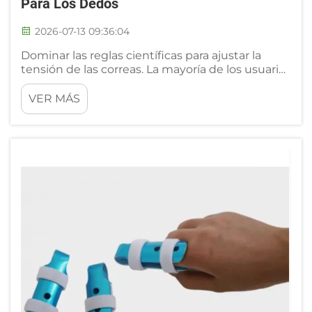
Para Los Dedos
2026-07-13 09:36:04
Dominar las reglas científicas para ajustar la
tensión de las correas. La mayoría de los usuarios
ajustan las correas del soporte para los dedos de
forma arbitraria, sin dominar los estándares de
VER MÁS
evaluación establecidos, lo que desencadena
dos obstáculos opuestos en la rehabilitación:
obstrucción de la circulación sanguínea e
inestabilidad...