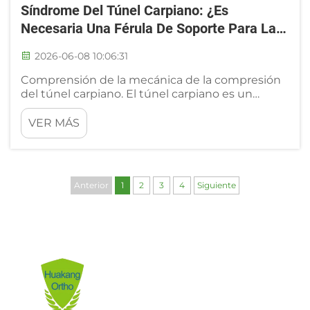
Síndrome Del Túnel Carpiano: ¿es
Necesaria Una Férula De Soporte Para La
Muñeca?
2026-06-08 10:06:31
Comprensión de la mecánica de la compresión
del túnel carpiano. El túnel carpiano es un
estrecho conducto situado en la cara palmar de
la muñeca. Aloja el nervio mediano junto con
VER MÁS
varios tendones que controlan el movimiento
de los dedos. Cuando el tejido sinovial que
rodea estos...
Anterior
1
2
3
4
Siguiente