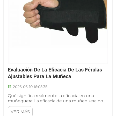
Evaluación De La Eficacia De Las Férulas
Ajustables Para La Muñeca
2026-06-10 16:05:35
Qué significa realmente la eficacia en una
muñequera: La eficacia de una muñequera no
se reduce únicamente a su rigidez. Se basa en
un equilibrio entre tres factores: alivio de los
VER MÁS