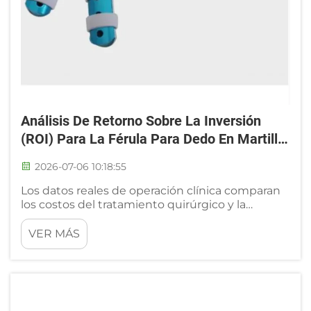
Análisis De Retorno Sobre La Inversión
(ROI) Para La Férula Para Dedo En Martillo
Para 2026
2026-07-06 10:18:55
Los datos reales de operación clínica comparan
los costos del tratamiento quirúrgico y la
rehabilitación con férula. Muchos
administradores de consultorios ortopédicos y
VER MÁS
centros de rehabilitación comparten registros
financieros completos que comparan la
intervención quirúrgica y la férula para el dedo
en martillo...