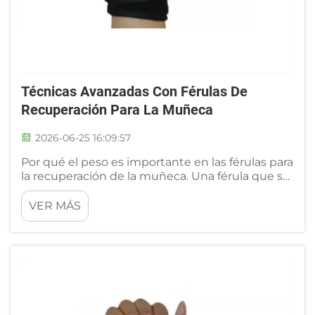
Técnicas Avanzadas Con Férulas De
Recuperación Para La Muñeca
2026-06-25 16:09:57
Por qué el peso es importante en las férulas para
la recuperación de la muñeca. Una férula que se
siente como una manga pesada alrededor del
antebrazo va en contra del mismo propósito de
VER MÁS
la recuperación. El exceso de peso añade una
carga inercial a los extensores y flexores de la
muñeca durante el movimiento, lo que puede
prolongar la mu...