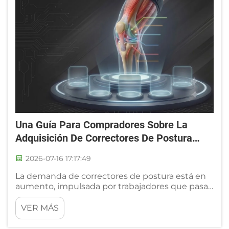
Una Guía Para Compradores Sobre La
Adquisición De Correctores De Postura
Directamente Desde Una Fábrica
2026-07-16 17:17:49
La demanda de correctores de postura está en
aumento, impulsada por trabajadores que pasan
mucho tiempo sentados frente a un escritorio,
poblaciones envejecientes y consumidores
VER MÁS
conscientes de la rehabilitación. Para
distribuidores y marcas privadas, esto