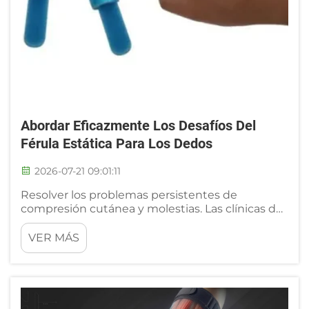
Abordar Eficazmente Los Desafíos Del
Férula Estática Para Los Dedos
2026-07-21 09:01:11
Resolver los problemas persistentes de
compresión cutánea y molestias. Las clínicas de
terapia manual y las unidades de ortopedia
reciben con frecuencia quejas de pacientes
VER MÁS
sobre irritación cutánea dolorosa al usar férulas
estáticas para los dedos convencionales, un
desafío generalizado que retrasa...