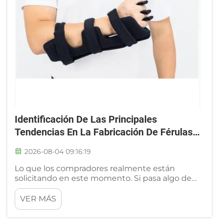
Identificación De Las Principales
Tendencias En La Fabricación De Férulas
Para Muñeca De OEM
2026-08-04 09:16:19
Lo que los compradores realmente están
solicitando en este momento. Si pasa algo de
tiempo hablando con los compradores de OEM
y los distribuidores ortopédicos, rápidamente
VER MÁS
notará una clara diferencia respecto a las
conversaciones que dominaban la industria