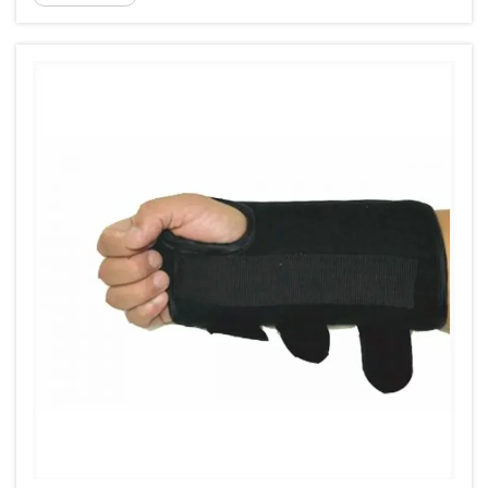
síntomas, protección articular durante el
movimiento y la capacidad del usuario para
llevar el dispositivo cómodamente durante
períodos prolongados...