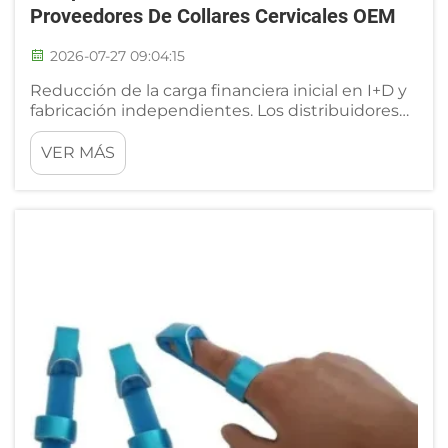
Proveedores De Collares Cervicales OEM
2026-07-27 09:04:15
Reducción de la carga financiera inicial en I+D y
fabricación independientes. Los distribuidores
médicos, las cadenas de clínicas de
rehabilitación y los operadores emergentes de
VER MÁS
marcas ortopédicas enfrentan una fuerte
presión financiera inicial si deciden desarrollar su
propia producción de collares cervicales...