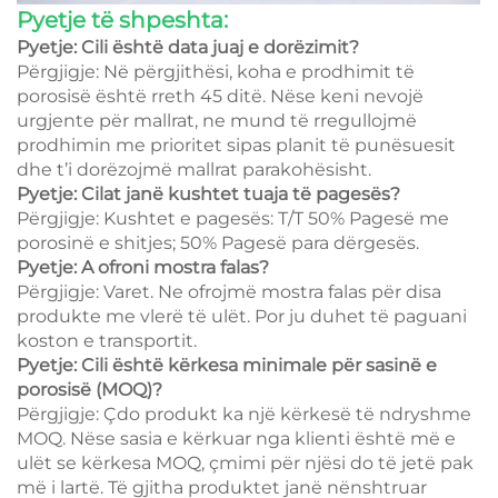
Pyetje të shpeshta:
Pyetje: Cili është data juaj e dorëzimit?
Përgjigje: Në përgjithësi, koha e prodhimit të
porosisë është rreth 45 ditë. Nëse keni nevojë
urgjente për mallrat, ne mund të rregullojmë
prodhimin me prioritet sipas planit të punësuesit
dhe t’i dorëzojmë mallrat parakohësisht.
Pyetje: Cilat janë kushtet tuaja të pagesës?
Përgjigje: Kushtet e pagesës: T/T 50% Pagesë me
porosinë e shitjes; 50% Pagesë para dërgesës.
Pyetje: A ofroni mostra falas?
Përgjigje: Varet. Ne ofrojmë mostra falas për disa
produkte me vlerë të ulët. Por ju duhet të paguani
koston e transportit.
Pyetje: Cili është kërkesa minimale për sasinë e
porosisë (MOQ)?
Përgjigje: Çdo produkt ka një kërkesë të ndryshme
MOQ. Nëse sasia e kërkuar nga klienti është më e
ulët se kërkesa MOQ, çmimi për njësi do të jetë pak
më i lartë. Të gjitha produktet janë nënshtruar