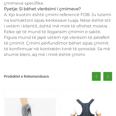
çmimeve specifike.
Pyetje: Si bëhet vlerësimi i çmimeve?
A: Kjo kuotim është çmimi referencë FOB. Ju lutemi
na kontaktoni sipas kërkesave tuaja. Nëse është stil
i vetëm i klientit, është më mirë të ofrohet mostra
fizike që të mund të llogarisim çmimin e saktë.
Figura mund të japë vetëm një vlerësim të përafërt
të çmimit. Çmimi përfundimor bëhet sipas çmimit
të konfirmuar në kontratën tonë të porosisë. Sa më
shumë bleni, aq më i mirë është çmimi.
Produktet e Rekomanduara