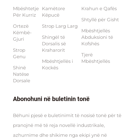
Mbështetje
Kamëtore
Krahun e Qafës
Për Kurriz
Këpucë
Shtyllë për Gisht
Ortezë
Strop Larg Larg
Mbështjellës
Këmbë-
Shingël të
Abduksioni të
Gjuri
Dorsalis së
Kofshës
Strop
Kraharorit
Tjerë
Genu
Mbështjellës i
Mbështjellës
Shinë
Kockës
Natëse
Dorsale
Abonohuni në buletinin tonë
Bëhuni pjesë e buletinimit të nosisë tonë për të
pranojnë më të reja novellë industrikale,
azhurnime dhe shikime nga ekipi ynë në