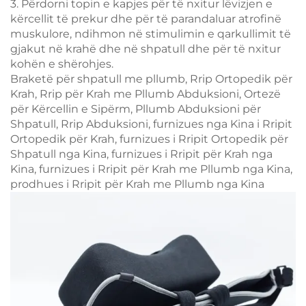
3. Përdorni topin e kapjes për të nxitur lëvizjen e
kërcellit të prekur dhe për të parandaluar atrofinë
muskulore, ndihmon në stimulimin e qarkullimit të
gjakut në krahë dhe në shpatull dhe për të nxitur
kohën e shërohjes.
Braketë për shpatull me pllumb, Rrip Ortopedik për
Krah, Rrip për Krah me Pllumb Abduksioni, Ortezë
për Kërcellin e Sipërm, Pllumb Abduksioni për
Shpatull, Rrip Abduksioni, furnizues nga Kina i Rripit
Ortopedik për Krah, furnizues i Rripit Ortopedik për
Shpatull nga Kina, furnizues i Rripit për Krah nga
Kina, furnizues i Rripit për Krah me Pllumb nga Kina,
prodhues i Rripit për Krah me Pllumb nga Kina