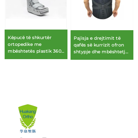
Këpucë të shkurtër
Pajisja e drejtimit të
ortopedike me
qafës së kurrizit ofron
mbështetës plastik 360
shtypje dhe mbështetje
gradë dhe fllaster
për pjesën e sipërme
dyfishtë brenda
dhe të poshtme të
kurrizit (lumbar)