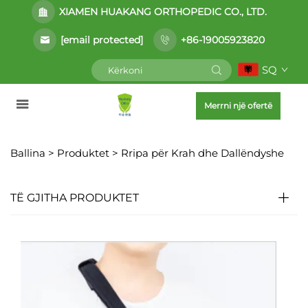
XIAMEN HUAKANG ORTHOPEDIC CO., LTD.
[email protected]
+86-19005923820
SQ
Merrni një ofertë
Ballina >
Produktet
>
Rripa për Krah dhe Dallëndyshe
TË GJITHA PRODUKTET