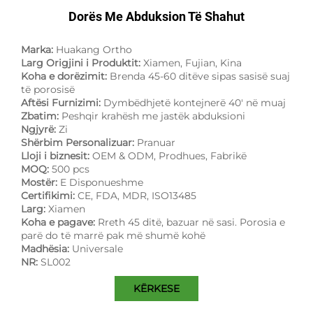
Dorës Me Abduksion Të Shahut
Marka:
Huakang Ortho
Larg Origjini i Produktit:
Xiamen, Fujian, Kina
Koha e dorëzimit:
Brenda 45-60 ditëve sipas sasisë suaj
të porosisë
Aftësi Furnizimi:
Dymbëdhjetë kontejnerë 40' në muaj
Zbatim:
Peshqir krahësh me jastëk abduksioni
Ngjyrë:
Zi
Shërbim Personalizuar:
Pranuar
Lloji i biznesit:
OEM & ODM, Prodhues, Fabrikë
MOQ:
500 pcs
Mostër:
E Disponueshme
Certifikimi:
CE, FDA, MDR, ISO13485
Larg:
Xiamen
Koha e pagave:
Rreth 45 ditë, bazuar në sasi. Porosia e
parë do të marrë pak më shumë kohë
Madhësia:
Universale
NR:
SL002
KËRKESE