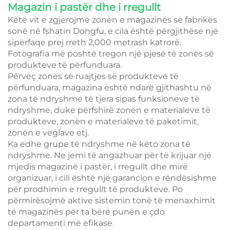
Magazin i pastër dhe i rregullt
Këtë vit e zgjerojmë zonën e magazinës së fabrikës
sonë në fshatin Dongfu, e cila është përgjithëse një
sipërfaqe prej rreth 2,000 metrash katrorë.
Fotografia më poshtë tregon një pjesë të zonës së
produkteve të përfunduara.
Përveç zonës së ruajtjes së produkteve të
përfunduara, magazina është ndarë gjithashtu në
zona të ndryshme të tjera sipas funksioneve të
ndryshme, duke përfshirë zonën e materialeve të
produkteve, zonën e materialeve të paketimit,
zonën e veglave etj.
Ka edhe grupe të ndryshme në këto zona të
ndryshme. Ne jemi të angazhuar për të krijuar një
mjedis magazinë i pastër, i rregullt dhe mirë
organizuar, i cili është një garancion e rëndësishme
për prodhimin e rregullt të produkteve. Po
përmirësojmë aktive sistemin tonë të menaxhimit
të magazinës për ta bërë punën e çdo
departamenti më efikase.