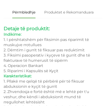
Përmbledhje
Produktet e Rekomanduara
Detaje të produktit:
Indikime:
1. I përshtatshëm për fiksimin pas riparimit të
muskujve rrotullues
2. Dëmtim i gurrit të fiksuar pas reduktimit
3. Fiksimi pasoperativ i kyçeve të gurrit dhe të
frakturave të humerusit të sipërm
4. Operacion Bankart
5. Riparimi i Kapsulës së Kyçit
Karakteristikat:
1. Pllakë me qelqë të përbërë për të fiksuar
abduksionin e kyçit të gurrit
2. Zhvendosja e fortë është më e lehtë për t'u
veshur, dhe këndi i abduksionit mund të
rregullohet lehtësisht