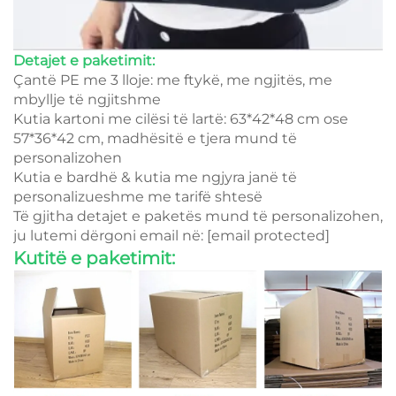
Detajet e paketimit:
Çantë PE me 3 lloje: me ftykë, me ngjitës, me
mbyllje të ngjitshme
Kutia kartoni me cilësi të lartë: 63*42*48 cm ose
57*36*42 cm, madhësitë e tjera mund të
personalizohen
Kutia e bardhë & kutia me ngjyra janë të
personalizueshme me tarifë shtesë
Të gjitha detajet e paketës mund të personalizohen,
ju lutemi dërgoni email në:
[email protected]
Kutitë e paketimit: