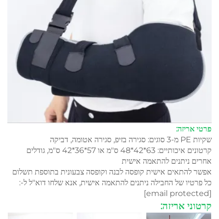
פרטי אריזה:
שקיות PE מ-3 סוגים: סגירה בזיפ, סגירה אטומה, דביקה
קרטונים איכותיים: 63*42*48 ס"מ או 57*36*42 ס"מ, גודלים
אחרים ניתנים להתאמה אישית
אפשר להתאים אישית קופסה לבנה וקופסה צבעונית בתוספת תשלום
כל פרטיו של החבילה ניתנים להתאמה אישית, אנא שלחו דוא"ל ל-:
[email protected]
קרטוני אריזה: