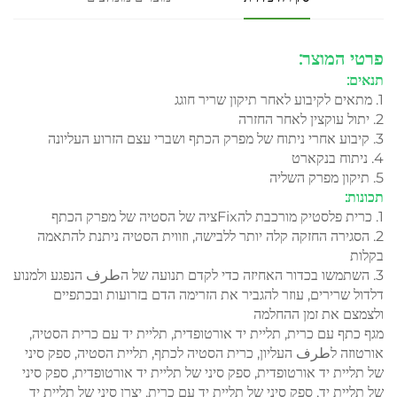
פרטי המוצר:
תנאים:
1. מתאים לקיבוע לאחר תיקון שריר חוגג
2. יתול עוקצין לאחר החזרה
3. קיבוע אחרי ניתוח של מפרק הכתף ושברי עצם הזרוע העליונה
4. ניתוח בנקארט
5. תיקון מפרק השליה
תכונות:
1. כרית פלסטיק מורכבת להFixציה של הסטיה של מפרק הכתף
2. הסגירה החזקה קלה יותר ללבישה, וזווית הסטיה ניתנת להתאמה
בקלות
3. השתמשו בכדור האחיזה כדי לקדם תנועה של הطرف הנפגע ולמנוע
דלדול שרירים, עוזר להגביר את הזרימה הדם בזרועות ובכתפיים
ולצמצם את זמן ההחלמה
מגף כתף עם כרית, תליית יד אורטופדית, תליית יד עם כרית הסטיה,
אורטוזה לطرف העליון, כרית הסטיה לכתף, תליית הסטיה, ספק סיני
של תליית יד אורטופדית, ספק סיני של תליית יד אורטופדית, ספק סיני
של תליית יד, ספק סיני של תליית יד עם כרית, יצרן סיני של תליית יד