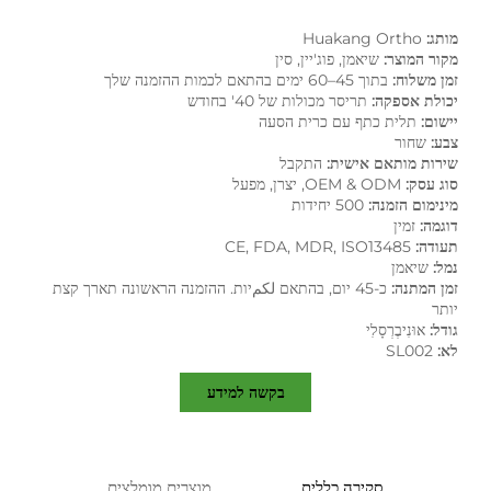
מותג:
Huakang Ortho
מקור המוצר:
שיאמן, פוג'יין, סין
זמן משלוח:
בתוך 45–60 ימים בהתאם לכמות ההזמנה שלך
יכולת אספקה:
תריסר מכולות של 40' בחודש
יישום:
תלית כתף עם כרית הסעה
צבע:
שחור
שירות מותאם אישית:
התקבל
סוג עסק:
OEM & ODM, יצרן, מפעל
מינימום הזמנה:
500 יחידות
דוגמה:
זמין
תעודה:
CE, FDA, MDR, ISO13485
נמל:
שיאמן
זמן המתנה:
כ-45 יום, בהתאם لكمיות. ההזמנה הראשונה תארך קצת
יותר
גודל:
אוּנִיבֶרְסָלִי
לא:
SL002
בקשה למידע
סקירה כללית
מוצרים מומלצים