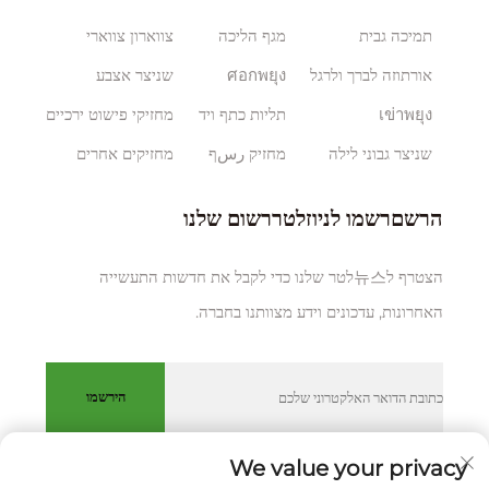
תמיכה גבית
מגף הליכה
צווארון צווארי
אורתוזה לברך ולרגל
ศอกพยุง
שניצר אצבע
เข่าพยุง
תליות כתף ויד
מחזיקי פישוט ירכיים
שניצר גבוני לילה
מחזיק رسף
מחזיקים אחרים
הרשםרשמו לניוזלטררשום שלנו
הצטרף ל뉴스לטר שלנו כדי לקבל את חדשות התעשייה
האחרונות, עדכונים וידע מצוותנו בחברה.
הירשמו
We value your privacy