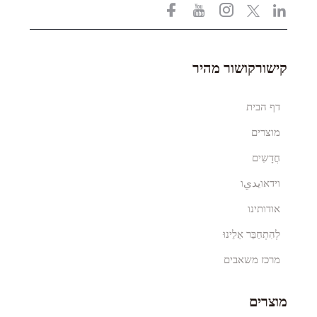
קישורקושור מהיר
דף הבית
מוצרים
חֲדָשִים
וידאוيديו
אודותינו
לְהִתְחַבֵּר אֵלֵינוּ
מרכז משאבים
מוצרים