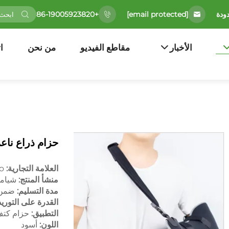
[email protected]
+86-19005923820
الأخبار
مقاطع الفيديو
من نحن
ا
حزام ذراع ناع
العلامة التجارية:
o
منشأ المنتج:
شيامن
مدة التسليم:
ضمن 45 - 60 يومًا وفقًا لك
القدرة على التوريد
التطبيق:
حزام كتف
اللون:
أسود