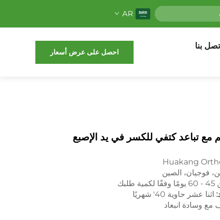
AR
تصل بنا
احصل على عرض أسعار
م مع تباعد كتفي للكسر في يد الإصبع
Huakang Orth
، فوجيان، الصين
مية طلبك
:
اثنا عشر حاوية 40' شهريًا
 مع وسادة انبعاد