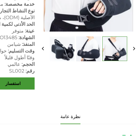
خدمة مخصصة:
مق
نوع النشاط التجار
الأصلية (ODM)، مصنّع، مصنع
الحد الأدنى لكمية
عينة:
متوفر
الشهادة:
SO13485
المنفذ:
شيامن
وقت التسليم:
وقتًا أطول قليلاً
الحجم:
عالمي
رقم:
SL002
استفسار
نظرة عامة