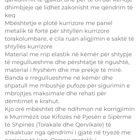
dhimbjeje që lidhet zakonisht me qëndrim të
keq
Mbështetje e plotë kurrizore me panel
metalik të fortë për shtyllën kurrizore
torakolumbare, e cila ruan aligjimin e saktë të
shtyllës kurrizore
Material me rrip elastik në këmër për shtypje
të rregullueshme dhe përshtatje të ngushtë,
material i fryshëm dhe me prekje të mirë.
Banda e rregullueshme në këmër dhe
shpatull me mbushje pufoze për sigurimin e
mbrojtjes maksimale dhe rehati për
dëmtimet e krahut.
Kjo orë mbështet dhe ndihmon në korrigjimin
e Murrmëzit ose Kifozës në Pjesën e Sipërme
të Shpinës (Torakale dhe Qervikale) të
shkaktuar nga qëndrimi i gjatë në tryezë me