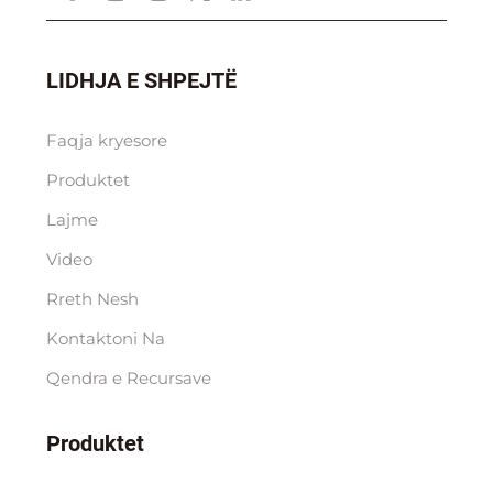
LIDHJA E SHPEJTË
Faqja kryesore
Produktet
Lajme
Video
Rreth Nesh
Kontaktoni Na
Qendra e Rесursave
Produktet