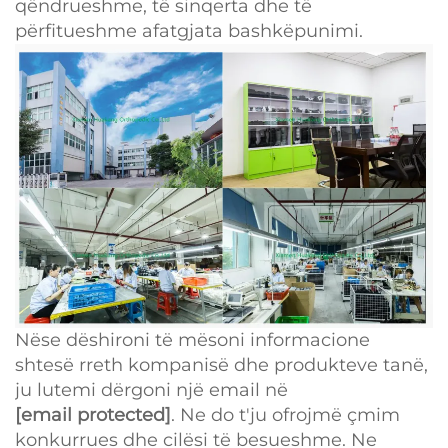
qëndrueshme, të sinqerta dhe të
përfitueshme afatgjata bashkëpunimi.
Nëse dëshironi të mësoni informacione
shtesë rreth kompanisë dhe produkteve tanë,
ju lutemi dërgoni një email në
[email protected]
. Ne do t'ju ofrojmë çmim
konkurrues dhe cilësi të besueshme. Ne