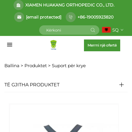
XIAMEN HUAKANG ORTHOPEDIC CO., LTD.
[email protected]
+86-19005923820
SQ
Merrni një ofertë
Ballina >
Produktet
>
Suport për krye
TË GJITHA PRODUKTET