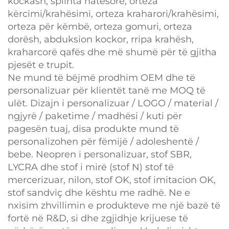
kockash, splinta natësore, orteza
kërcimi/krahësimi, orteza kraharori/krahësimi,
orteza për këmbë, orteza gomuri, orteza
dorësh, abduksion kockor, rripa krahësh,
kraharcorë qafës dhe më shumë për të gjitha
pjesët e trupit.
Ne mund të bëjmë prodhim OEM dhe të
personalizuar për klientët tanë me MOQ të
ulët. Dizajn i personalizuar / LOGO / material /
ngjyrë / paketime / madhësi / kuti për
pagesën tuaj, disa produkte mund të
personalizohen për fëmijë / adoleshentë /
bebe. Neopren i personalizuar, stof SBR,
LYCRA dhe stof i mirë (stof N) stof të
mercerizuar, nilon, stof OK, stof imitacion OK,
stof sandviç dhe kështu me radhë. Ne e
nxisim zhvillimin e produkteve me një bazë të
fortë në R&D, si dhe zgjidhje krijuese të