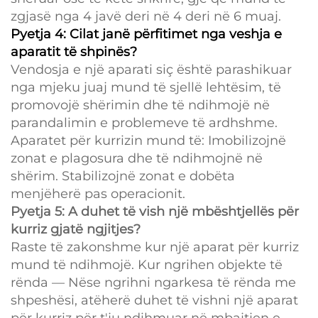
zgjasë nga 4 javë deri në 4 deri në 6 muaj.
Pyetja 4: Cilat janë përfitimet nga veshja e
aparatit të shpinës?
Vendosja e një aparati siç është parashikuar
nga mjeku juaj mund të sjellë lehtësim, të
promovojë shërimin dhe të ndihmojë në
parandalimin e problemeve të ardhshme.
Aparatet për kurrizin mund të: Imobilizojnë
zonat e plagosura dhe të ndihmojnë në
shërim. Stabilizojnë zonat e dobëta
menjëherë pas operacionit.
Pyetja 5: A duhet të vish një mbështjellës për
kurriz gjatë ngjitjes?
Raste të zakonshme kur një aparat për kurriz
mund të ndihmojë. Kur ngrihen objekte të
rënda — Nëse ngrihni ngarkesa të rënda me
shpeshësi, atëherë duhet të vishni një aparat
për kurriz për t'ju ndihmuar në mbajtjen e