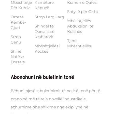
Mbështetje
Kamëtore
Krahun e Qafës
Për Kurriz
Këpucë
Shtyllë për Gisht
Ortezë
Strop Larg Larg
Mbështjellës
Këmbë-
Shingël të
Abduksioni të
Gjuri
Dorsalis së
Kofshës
Strop
Kraharorit
Tjerë
Genu
Mbështjellës i
Mbështjellës
Shinë
Kockës
Natëse
Dorsale
Abonohuni në buletinin tonë
Bëhuni pjesë e buletinimit të nosisë tonë për të
pranojnë më të reja novellë industrikale,
azhurnime dhe shikime nga ekipi ynë në