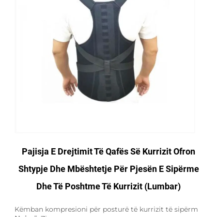
Pajisja E Drejtimit Të Qafës Së Kurrizit Ofron
Shtypje Dhe Mbështetje Për Pjesën E Sipërme
Dhe Të Poshtme Të Kurrizit (lumbar)
Këmban kompresioni për posturë të kurrizit të sipërm