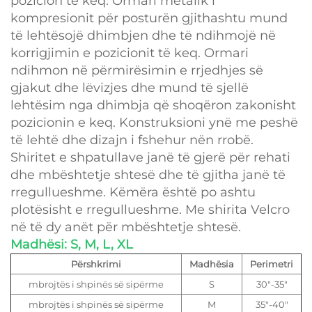
pozicion të keq. Ormari metalik i
kompresionit për posturën gjithashtu mund
të lehtësojë dhimbjen dhe të ndihmojë në
korrigjimin e pozicionit të keq. Ormari
ndihmon në përmirësimin e rrjedhjes së
gjakut dhe lëvizjes dhe mund të sjellë
lehtësim nga dhimbja që shoqëron zakonisht
pozicionin e keq. Konstruksioni ynë me peshë
të lehtë dhe dizajn i fshehur nën rrobë.
Shiritet e shpatullave janë të gjerë për rehati
dhe mbështetje shtesë dhe të gjitha janë të
rregullueshme. Këmëra është po ashtu
plotësisht e rregullueshme. Me shirita Velcro
në të dy anët për mbështetje shtesë.
Madhësi: S, M, L, XL
Përshkrimi
Madhësia
Perimetri
mbrojtës i shpinës së sipërme
S
30"-35"
mbrojtës i shpinës së sipërme
M
35"-40"