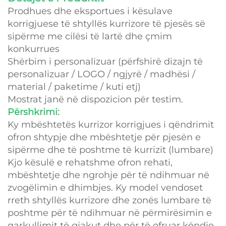
Prodhues dhe eksportues i kësulave
korrigjuese të shtyllës kurrizore të pjesës së
sipërme me cilësi të lartë dhe çmim
konkurrues
Shërbim i personalizuar (përfshirë dizajn të
personalizuar / LOGO / ngjyrë / madhësi /
material / paketime / kuti etj)
Mostrat janë në dispozicion për testim.
Përshkrimi:
Ky mbështetës kurrizor korrigjues i qëndrimit
ofron shtypje dhe mbështetje për pjesën e
sipërme dhe të poshtme të kurrizit (lumbare)
Kjo kësulë e rehatshme ofron rehati,
mbështetje dhe ngrohje për të ndihmuar në
zvogëlimin e dhimbjes. Ky model vendoset
rreth shtyllës kurrizore dhe zonës lumbare të
poshtme për të ndihmuar në përmirësimin e
qarkullimit të gjakut dhe për të ofruar këndje