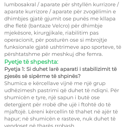
lumbosakral / aparate për shtyllën kurrizore /
aparate kurrizore / aparate për zvogëlimin e
dhimbjes gjatë gjumit ose punës me kllapa
dhe fletë (bantaze Velcro) për dhimbje
mjekësore, kirurgjikale, riabilitim pas
operacionit, për posturën ose si mbrojtje
funksionale gjatë ushtrimeve apo sporteve, të
përshtatshme për meshkuj dhe femra.
Pyetje të shpeshta:
Pyetja 1: Si duhet larë aparati i stabilizimit të
pjesës së sipërme të shpinës?
Shumica e kërcellave vijnë me një grup
udhëzimesh pastrimi që duhet të ndiqni. Për
shumicën e tyre, një sapun i butë ose
detergjent për rrobë dhe ujë i ftohtë do të
mjaftojë. Lëreni kërcellin të thahet në ajër të
hapur; në shumicën e rasteve, nuk duhet të
vendoset në tharës rrobash.