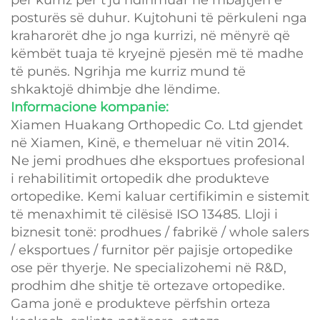
posturës së duhur. Kujtohuni të përkuleni nga
kraharorët dhe jo nga kurrizi, në mënyrë që
këmbët tuaja të kryejnë pjesën më të madhe
të punës. Ngrihja me kurriz mund të
shkaktojë dhimbje dhe lëndime.
Informacione kompanie:
Xiamen Huakang Orthopedic Co. Ltd gjendet
në Xiamen, Kinë, e themeluar në vitin 2014.
Ne jemi prodhues dhe eksportues profesional
i rehabilitimit ortopedik dhe produkteve
ortopedike. Kemi kaluar certifikimin e sistemit
të menaxhimit të cilësisë ISO 13485. Lloji i
biznesit tonë: prodhues / fabrikë / whole salers
/ eksportues / furnitor për pajisje ortopedike
ose për thyerje. Ne specializohemi në R&D,
prodhim dhe shitje të ortezave ortopedike.
Gama jonë e produkteve përfshin orteza