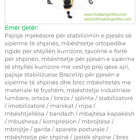
Emër tjetër:
Pajisje mjekësore për stabilizimin e pjesës së
sipërme të shpinës, mbështetje ortopedike
rigide për shtyllën kurrizore, tavolinë e fortë
për shpinën, mbështetje për pjesën e sipërme
të shtyllës kurrizore me veshje prej qese ajri,
pajisje stabilizuese BraceUp për pjesën e
sipërme të shpinës dhe brez mbështetës me
materiale të fryshëm, mbështetje industriale
lumbare, orteza / breza / splinta / stabilizatorë
/ imobilizatorë / manikat / rripa /
mbështjellësa / bandazh / mbajtësa kapakësh
/ mbushesa / kompresion / mbrojtëse /
mbrojtje / garda / aparate posturale /
mbështetje për shpinë / jastëk shpine / brez