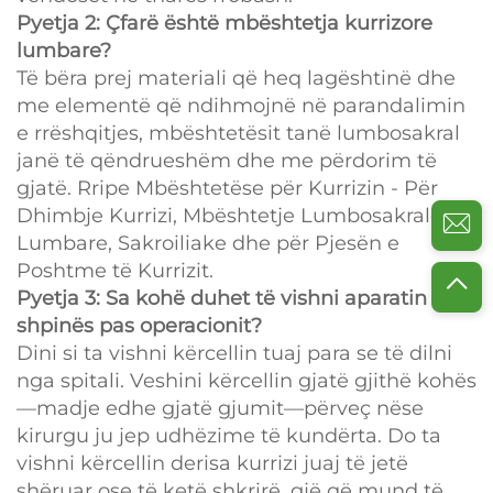
Pyetja 2: Çfarë është mbështetja kurrizore
lumbare?
Të bëra prej materiali që heq lagështinë dhe
me elementë që ndihmojnë në parandalimin
e rrëshqitjes, mbështetësit tanë lumbosakral
janë të qëndrueshëm dhe me përdorim të
gjatë. Rripe Mbështetëse për Kurrizin - Për
Dhimbje Kurrizi, Mbështetje Lumbosakrale,
Lumbare, Sakroiliake dhe për Pjesën e
Poshtme të Kurrizit.
Pyetja 3: Sa kohë duhet të vishni aparatin e
shpinës pas operacionit?
Dini si ta vishni kërcellin tuaj para se të dilni
nga spitali. Veshini kërcellin gjatë gjithë kohës
—madje edhe gjatë gjumit—përveç nëse
kirurgu ju jep udhëzime të kundërta. Do ta
vishni kërcellin derisa kurrizi juaj të jetë
shëruar ose të ketë shkrirë, gjë që mund të