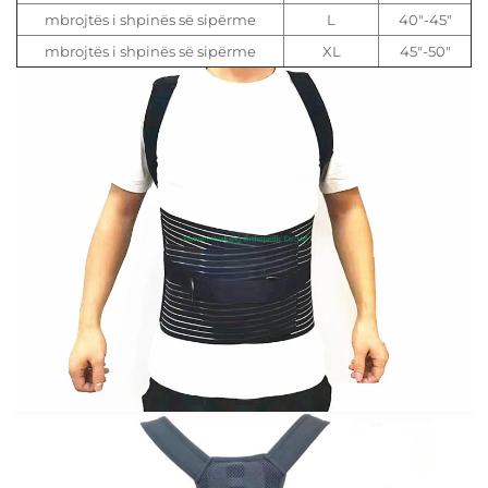
mbrojtës i shpinës së sipërme
L
40"-45"
mbrojtës i shpinës së sipërme
XL
45"-50"