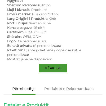
Ngjyrë:
Zi
Shërbim Personalizuar:
po
Lloji i biznesit:
Prodhues
Emri i markës:
Huakang Ortho
Larg Origjini i Produktit:
Kinë
Porti i nisjes:
Xiamen, Kinë
Koha e pagave:
45 ditë
Certifikim:
FDA, CE, ISO
Shërbim:
OEM, ODM
Logo :
të personalizuara
Etiketë private:
të personalizuara
Paketimi:
1 çantë polietilenë / copë ose kuti e
personalizuar
Mostrat janë në dispozicion
KËRKESE
Përmbledhje
Produktet e Rekomanduara
Detajet e Produktit