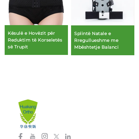
Kësulë e Hovëzit për
Splintë Natale e
Reduktim të Korseletës
Rregullueshme me
së Trupit
Mbështetje Balanci