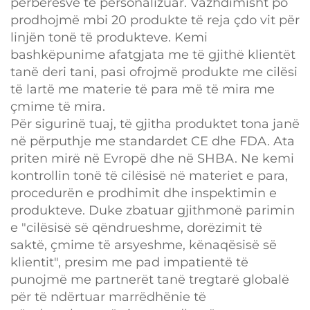
përbërësve të personalizuar. Vazhdimisht po
prodhojmë mbi 20 produkte të reja çdo vit për
linjën tonë të produkteve. Kemi
bashkëpunime afatgjata me të gjithë klientët
tanë deri tani, pasi ofrojmë produkte me cilësi
të lartë me materie të para më të mira me
çmime të mira.
Për sigurinë tuaj, të gjitha produktet tona janë
në përputhje me standardet CE dhe FDA. Ata
priten mirë në Evropë dhe në SHBA. Ne kemi
kontrollin tonë të cilësisë në materiet e para,
procedurën e prodhimit dhe inspektimin e
produkteve. Duke zbatuar gjithmonë parimin
e "cilësisë së qëndrueshme, dorëzimit të
saktë, çmime të arsyeshme, kënaqësisë së
klientit", presim me pad impatientë të
punojmë me partnerët tanë tregtarë globalë
për të ndërtuar marrëdhënie të