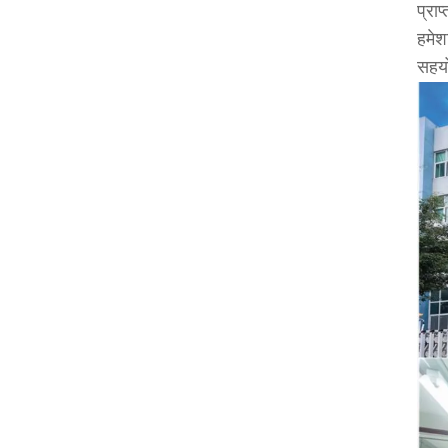
प्राप
हमेश
सहयो