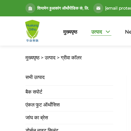
[email prote
शियामेन हुआकांग ऑर्थोपीडिक कं, लि.
मुख्यपृष्ठ
उत्पाद
N
मुख्यपृष्ठ >
उत्पाद
>
ग्रीवा कॉलर
सभी उत्पाद
बैक सपोर्ट
एंकल फुट ऑर्थोसिस
जांघ का ब्रेस
डोर्सल नाइट स्प्लिंट