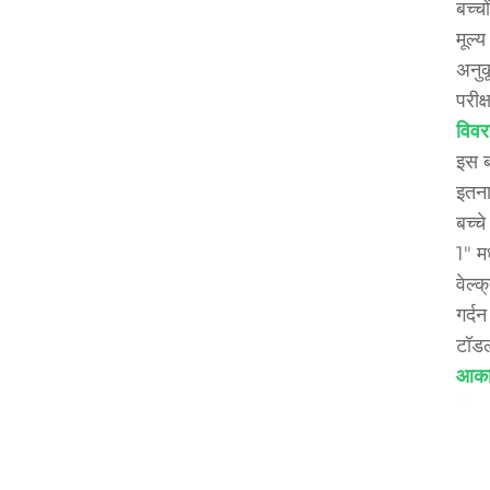
बच्चो
मूल्
अनुक
परीक
विवर
इस ब
इतना
बच्च
1" म
वेल्
गर्दन
टॉडल
आका