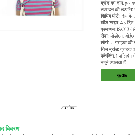
ब्रांड का नाम:
हुआका
उत्पादन की उत्पत्ति:
शिपिंग पोर्ट:
शियामेन
लीड टाइम:
45 दिन
प्रमाणन:
ISO1348
सेवा:
ओडीएम, ओईए
लोगो：
ग्राहक की 
निज ब्रांड:
ग्राहक 
पैकेजिंग:
1 पॉलिबैग 
नमूने उपलब्ध हैं
पूछताछ
अवलोकन
पाद विवरण