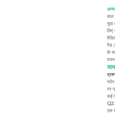
अन्य
बाल 
युवा
लिए 
मेडिक
पैड /
के स
वयस्
सामा
प्रश
गर्द
पर प
कई प
Q2: 
एक स