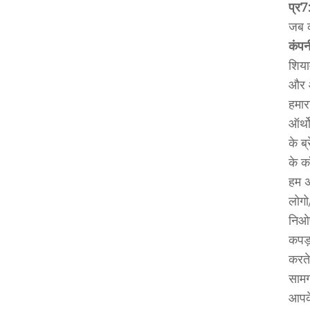
प्र7
जब क
कंपन
शिया
और ऑ
हमार
ऑर्थो
के ब
के क
हम अ
लोगो
निओप
कपड़
करते
सामग
आपके