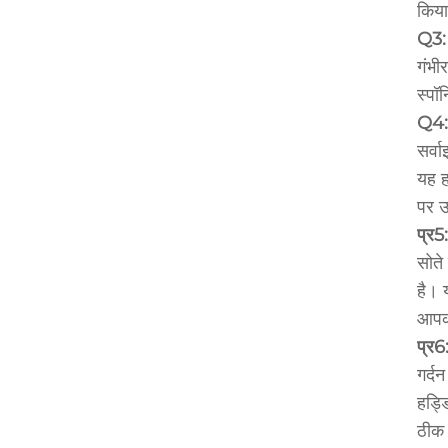
किया
Q3: 
गंभी
स्पॉ
Q4: 
सर्व
यह ह
पर उ
प्र5
सोते
है। 
आपको
प्र6
गर्द
हड्ड
ठीक 