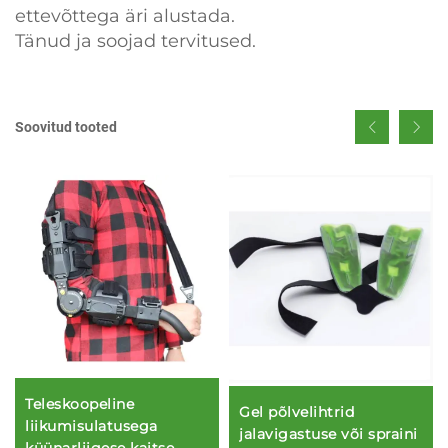
ettevõttega äri alustada.
Tänud ja soojad tervitused.
Soovitud tooted
Teleskoopeline
Gel põlvelihtrid
liikumisulatusega
jalavigastuse või spraini