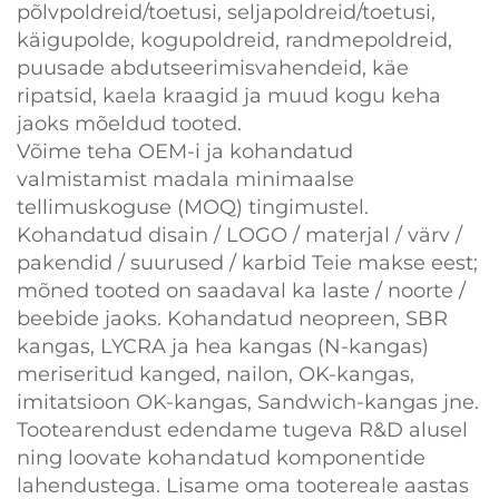
põlvpoldreid/toetusi, seljapoldreid/toetusi,
käigupolde, kogupoldreid, randmepoldreid,
puusade abdutseerimisvahendeid, käe
ripatsid, kaela kraagid ja muud kogu keha
jaoks mõeldud tooted.
Võime teha OEM-i ja kohandatud
valmistamist madala minimaalse
tellimuskoguse (MOQ) tingimustel.
Kohandatud disain / LOGO / materjal / värv /
pakendid / suurused / karbid Teie makse eest;
mõned tooted on saadaval ka laste / noorte /
beebide jaoks. Kohandatud neopreen, SBR
kangas, LYCRA ja hea kangas (N-kangas)
meriseritud kanged, nailon, OK-kangas,
imitatsioon OK-kangas, Sandwich-kangas jne.
Tootearendust edendame tugeva R&D alusel
ning loovate kohandatud komponentide
lahendustega. Lisame oma tootereale aastas