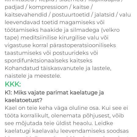
padjad / kompressioon / kaitse /
kaitsevahendid / postuurtoetid / jalatsid / valu
leevendavad toetid magamiseks või
töötamiseks haakide ja silmadega (velkro
tape) meditsiinilise kirurgilise valu või
vigastuse korral pärastoperatsiooniliseks
taastumiseks või postuurideks või
spordifunktsionaalseks kaitseks
Kohandatud täiskasvanutele ja lastele,
naistele ja meestele.
KKK:
K1: Miks vajate parimat kaelatuge ja
kaelatoetust?
Kael on teie keha väga oluline osa. Kui see ei
tööta korralikult, olenemata põhjusest, võib
see mõjutada teie üldist heaolu. Leidke
kaelatugi kaelavalu leevendamiseks soodsas