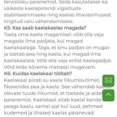
tervislikku paranemist. Seda kasutatakse ka
väikeste kaelapiirendi vigastuste
stabiliseerimiseks ning kaelas lihaväsimusest
tingitud valu vähendamiseks.
K5: Kas saab kaelakaelas magada?
Toeta oma kaela magamisel: võib olla vaja
magada ilma padjata, kui magad
kaelakaalaga. Taga, et sinu padjas on mugav
ja toetab pea ning kaela, kui magad ilma
kaelakaalata. Võib olla vaja erilist kaelapadjat.
Võid leida kõvema matrassi mugavam.
K6: Kuidas kaelakaal töötab?
Kaelakaal piirab su kaela liikumisvõimet,
fikseerides pea ja kaela. See vähendab kaelas
olevate luude liikumist, et toetada ja aidata
paranemist. Kaelakaal aitab kaelal kanda
peaga kaalu, samal ajal kui luud, pehmed
kudemed ja lihased kaelas paranevad.