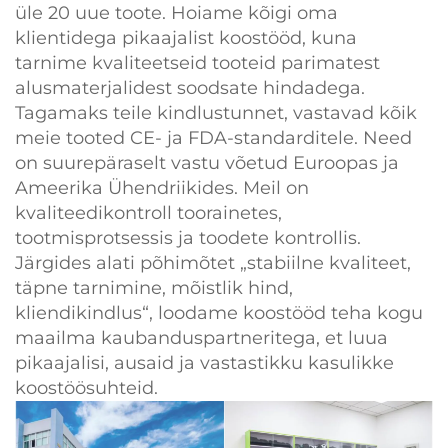
üle 20 uue toote. Hoiame kõigi oma
klientidega pikaajalist koostööd, kuna
tarnime kvaliteetseid tooteid parimatest
alusmaterjalidest soodsate hindadega.
Tagamaks teile kindlustunnet, vastavad kõik
meie tooted CE- ja FDA-standarditele. Need
on suurepäraselt vastu võetud Euroopas ja
Ameerika Ühendriikides. Meil on
kvaliteedikontroll toorainetes,
tootmisprotsessis ja toodete kontrollis.
Järgides alati põhimõtet „stabiilne kvaliteet,
täpne tarnimine, mõistlik hind,
kliendikindlus“, loodame koostööd teha kogu
maailma kaubanduspartneritega, et luua
pikaajalisi, ausaid ja vastastikku kasulikke
koostöösuhteid.