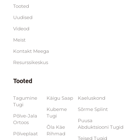
Tooted
Uudised
Videod
Meist
Kontakt Meega
Resurssikeskus
Tooted
Tagumine
Käigu Saap
Kaeluskond
Tugi
Kubeme
Sõrme Splint
Põlve-Jala
Tugi
Puusa
Ortoos
Õla Käe
Abduktsiooni Tugid
Põlveplaat
Rihmad
Teised Tugid