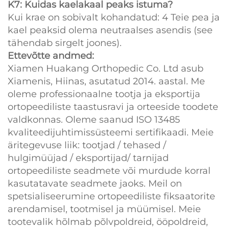
K7: Kuidas kaelakaal peaks istuma?
Kui krae on sobivalt kohandatud: 4 Teie pea ja
kael peaksid olema neutraalses asendis (see
tähendab sirgelt joones).
Ettevõtte andmed:
Xiamen Huakang Orthopedic Co. Ltd asub
Xiamenis, Hiinas, asutatud 2014. aastal. Me
oleme professionaalne tootja ja eksportija
ortopeediliste taastusravi ja orteeside toodete
valdkonnas. Oleme saanud ISO 13485
kvaliteedijuhtimissüsteemi sertifikaadi. Meie
äritegevuse liik: tootjad / tehased /
hulgimüüjad / eksportijad/ tarnijad
ortopeediliste seadmete või murdude korral
kasutatavate seadmete jaoks. Meil on
spetsialiseerumine ortopeediliste fiksaatorite
arendamisel, tootmisel ja müümisel. Meie
tootevalik hõlmab põlvpoldreid, ööpoldreid,