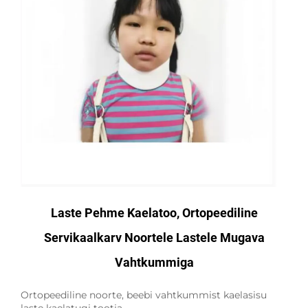
Laste Pehme Kaelatoo, Ortopeediline
Servikaalkarv Noortele Lastele Mugava
Vahtkummiga
Ortopeediline noorte, beebi vahtkummist kaelasisu
laste kaelatugi tootja