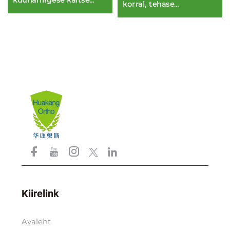
küünarliigese kaitse
korral, tehase
koos haardekaabuga
müügipunkt
Kiirelink
Avaleht