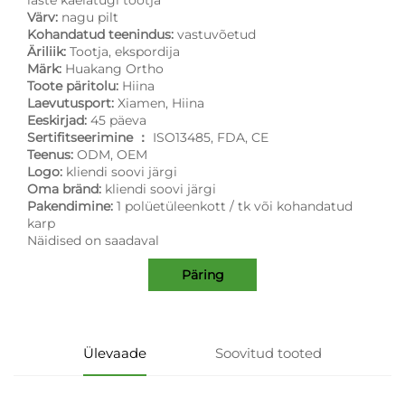
Värv:
nagu pilt
Kohandatud teenindus:
vastuvõetud
Äriliik:
Tootja, ekspordija
Märk:
Huakang Ortho
Toote päritolu:
Hiina
Laevutusport:
Xiamen, Hiina
Eeskirjad:
45 päeva
Sertifitseerimine ：
ISO13485, FDA, CE
Teenus:
ODM, OEM
Logo:
kliendi soovi järgi
Oma bränd:
kliendi soovi järgi
Pakendimine:
1 polüetüleenkott / tk või kohandatud
karp
Näidised on saadaval
Päring
Ülevaade
Soovitud tooted