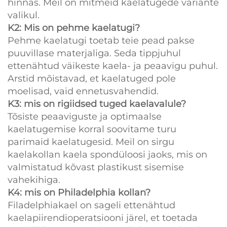
hinnas. Meil on mitmeid kaelatugede variante
valikul.
K2: Mis on pehme kaelatugi?
Pehme kaelatugi toetab teie pead pakse
puuvillase materjaliga. Seda tippjuhul
ettenähtud väikeste kaela- ja peaavigu puhul.
Arstid mõistavad, et kaelatuged pole
moelisad, vaid ennetusvahendid.
K3: mis on
rigiidsed tuged kaelavalule?
Tõsiste peaaviguste ja optimaalse
kaelatugemise korral soovitame turu
parimaid kaelatugesid. Meil on sirgu
kaelakollan kaela spondüloosi jaoks, mis on
valmistatud kõvast plastikust sisemise
vahekihiga.
K4: mis on Philadelphia kollan?
Filadelphiakael on sageli ettenähtud
kaelapiirendioperatsiooni järel, et toetada