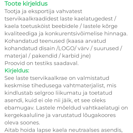
Toote kirjeldus
Tootja ja eksportija vahvatest
tservikaalkraadidest laste kaelatugedest /
kaela toetusköist beebidele / lastele kõrge
kvaliteediga ja konkurentsivõimelise hinnaga.
Kohandatud teenused (kaasa arvatud
kohandatud disain /LOGO/ värv / suurused /
materjal / pakendid / karbid jne)
Proovid on testiks saadaval.
Kirjeldus:
See laste tservikaalkrae on valmistatud
keskmise tihedusega vahtmaterjalist, mis
kindlustab selgroo liikumatu ja toetatud
asendi, kuid ei ole nii jäik, et see oleks
ebamugav. Lastele mõeldud vahtkaelatugi on
kergekaaluline ja varustatud lõugakoores
oleva soones.
Aitab hoida lapse kaela neutraalses asendis,