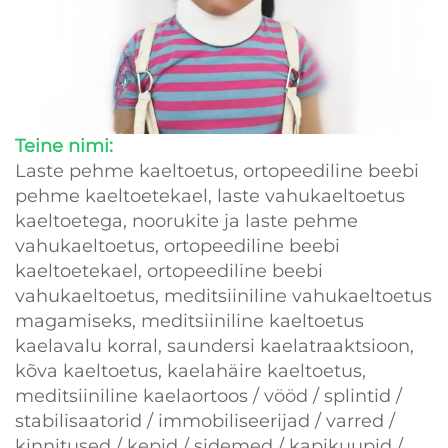
Teine nimi:
Laste pehme kaeltoetus, ortopeediline beebi
pehme kaeltoetekael, laste vahukaeltoetus
kaeltoetega, noorukite ja laste pehme
vahukaeltoetus, ortopeediline beebi
kaeltoetekael, ortopeediline beebi
vahukaeltoetus, meditsiiniline vahukaeltoetus
magamiseks, meditsiiniline kaeltoetus
kaelavalu korral, saundersi kaelatraaktsioon,
kõva kaeltoetus, kaelahäire kaeltoetus,
meditsiiniline kaelaortoos / vööd / splintid /
stabilisaatorid / immobiliseerijad / varred /
kinnitused / kepid / sidemed / kapikuupid /