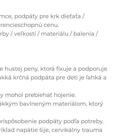
mce, podpäty pre krk dieťaťa /
kurencieschopnú cenu.
y / veľkostí / materiálu / balenia /
 hustej peny, ktorá fixuje a podporuje
äkká krčná podpäta pre deti je ľahká a
by mohol prebiehať hojenie.
mäkkým bavlneným materiálom, ktorý
rispôsobenie podpäty podľa potreby.
íklad napätie šije, cervikálny trauma