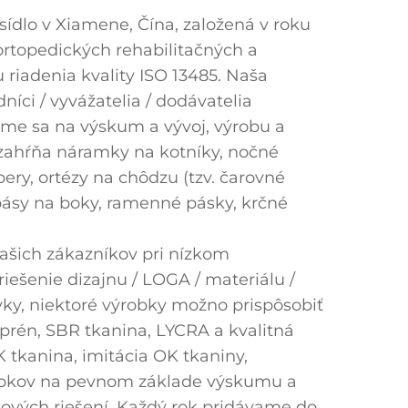
dlo v Xiamene, Čína, založená v roku
rtopedických rehabilitačných a
 riadenia kvality ISO 13485. Naša
íci / vyvážatelia / dodávatelia
jeme sa na výskum a vývoj, výrobu a
zahŕňa náramky na kotníky, nočné
ery, ortézy na chôdzu (tzv. čarovné
 pásy na boky, ramenné pásky, krčné
šich zákazníkov pri nízkom
šenie dizajnu / LOGA / materiálu /
návky, niektoré výrobky možno prispôsobiť
oprén, SBR tkanina, LYCRA a kvalitná
K tkanina, imitácia OK tkaniny,
robkov na pevnom základe výskumu a
tových riešení. Každý rok pridávame do