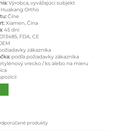
nia:
Výrobca, vyvážajúci subjekt
:
Huakang Ortho
tu:
Číne
rt:
Xiamen, Čína
a:
45 dní
SO13485, FDA, CE
 OEM
požiadavky zákazníka
čka:
podľa požiadavky zákazníka
yetylénový vrecko / ks alebo na mieru
ica
spozícii
dporúčané produkty