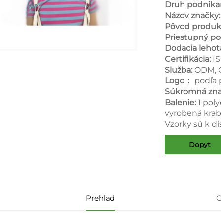
Druh podnika
Názov značky
Pôvod produk
Priestupný po
Dodacia lehot
Certifikácia:
I
Služba:
ODM,
Logo：
podľa 
Súkromná zna
Balenie:
1 pol
vyrobená krab
Vzorky sú k di
Dopyt
Prehľad
O