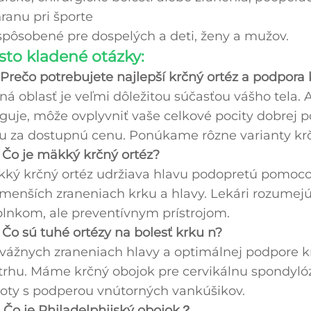
ranu pri športe
spôsobené pre dospelých a deti, ženy a mužov.
sto kladené otázky:
 Prečo potrebujete najlepší krčný ortéz a podpora
ná oblasť je veľmi dôležitou súčasťou vášho tela
guje, môže ovplyvniť vaše celkové pocity dobrej p
u za dostupnú cenu. Ponúkame rôzne varianty krč
 Čo je mäkký krčný ortéz?
ký krčný ortéz udržiava hlavu podopretú pomoco
 menších zraneniach krku a hlavy. Lekári rozumej
lnkom, ale preventívnym prístrojom.
 Čo sú tuhé ortézy na bolesť krku
n?
 vážnych zraneniach hlavy a optimálnej podpore 
trhu. Máme krčný obojok pre cervikálnu spondylózu
ty s podperou vnútorných vankúšikov.
 Čo je Philadelphijský obojok？