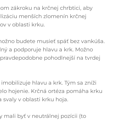
kom zákroku na krčnej chrbtici, aby
bilizáciu menších zlomenín krčnej
ov v oblasti krku.
 možno budete musieť spáť bez vankúša.
odlný a podporuje hlavu a krk. Možno
 pravdepodobne pohodlnejší na tvrdej
obilizuje hlavu a krk. Tým sa zníži
relo hojenie. Krčná ortéza pomáha krku
svaly v oblasti krku hoja.
 mali byť v neutrálnej pozícii (to