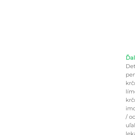
Ďal
Det
pen
krč
lím
krč
imo
/ o
uľa
lek