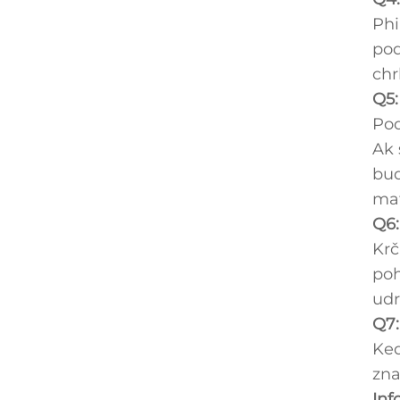
Phi
pod
chr
Q5:
Pod
Ak 
bud
mat
Q6:
Krč
poh
udr
Q7:
Keď
zna
Inf