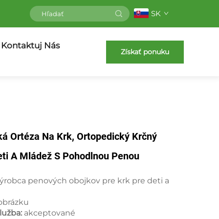
SK
Kontaktuj Nás
Získať ponuku
á Ortéza Na Krk, Ortopedický Krčný
eti A Mládež S Pohodlnou Penou
ýrobca penových obojkov pre krk pre deti a
obrázku
služba:
akceptované