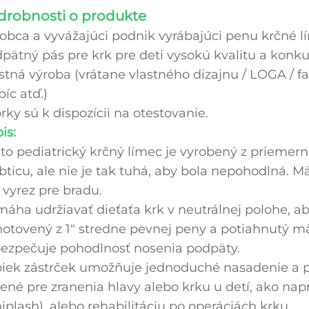
drobnosti o produkte
obca a vyvážajúci podnik vyrábajúci penu krčné lí
pätný pás pre krk pre deti vysokú kvalitu a kon
stná výroba (vrátane vlastného dizajnu / LOGA / farb
bíc atď.)
rky sú k dispozícii na otestovanie.
is:
to pediatrický krčný límec je vyrobený z priemerne
bticu, ale nie je tak tuhá, aby bola nepohodlná. M
vyrez pre bradu.
áha udržiavať dieťaťa krk v neutrálnej polohe, a
otovený z 1" stredne pevnej peny a potiahnutý 
ezpečuje pohodlnosť nosenia podpäty.
iek zástrček umožňuje jednoduché nasadenie a p
ené pre zranenia hlavy alebo krku u detí, ako napr
iplash), alebo rehabilitáciu po operáciách krku.