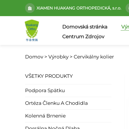
XIAMEN HUAKANG ORTHOPEDICKÁ, s.r.o.
Domovská stránka
Vý
Centrum Zdrojov
Domov >
Výrobky
>
Cervikálny kolier
VŠETKY PRODUKTY
Podpora Spätku
Ortéza Členku A Chodidla
Kolenná Brnenie
Dorsálna Nočná Dlaha