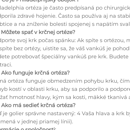
ladelphia ortéza je často predpísaná po chirurgic
porila zdravé hojenie. Často sa používa aj na sta
btice a na zníženie bolesti spojenej s napätím sval
 Môžete spať v krčnej ortéze?
porte svoj krk počas spánku: Ak spíte s ortézou,
spíte bez ortézy, uistite sa, že váš vankúš je poh
ete potrebovať špeciálny vankúš pre krk. Budete
raci.
 Ako funguje krčná ortéza?
ná ortéza funguje obmedzením pohybu krku, čím im
yb kostí v oblasti krku, aby sa podporilo a podpo
žať hmotnosť hlavy, kým sa kosti, mäkké tkanivá a 
 Ako má sedieť krčná ortéza?
 je golier správne nastavený: 4 Vaša hlava a krk by
mená v jednej priamej línii).
ormácie o spoločnosti: