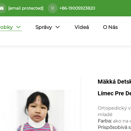
[email protected]
+86-19005923820
robky
Správy
Videá
O Nás
Mäkká Detsk
Límec Pre D
Ortopedický v
mladé
Farba:
ako na 
Prispôsobivá 