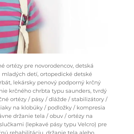
é ortézy pre novorodencov, detská
 mladých detí, ortopedické detské
hrbát, lekársky penový podporný krčný
enie krčného chrbta typu saunders, tvrdý
é ortézy / pásy / dlážde / stabilizátory /
ržiaky na klobúky / podložky / kompresia
ávne držanie tela / obuv / ortézy na
slučkami (lepkavé pásy typu Velcro) pre
nú rehabilitáciu, držanie tela alebo