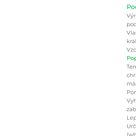
Po
Výr
pod
Vla
kra
Vzo
Pop
Ten
chr
má 
Pom
Vyh
zab
Lep
Urč
(wh