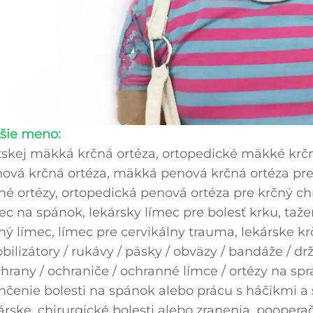
šie meno:
skej mäkká krčná ortéza, ortopedické mäkké krčn
ová krčná ortéza, mäkká penová krčná ortéza pre
né ortézy, ortopedická penová ortéza pre krčný c
ec na spánok, lekársky límec pre bolesť krku, taž
ný límec, límec pre cervikálny trauma, lekárske krčn
bilizátory / rukávy / pásky / obväzy / bandáže / d
chrany / ochraniče / ochranné límce / ortézy na spr
hčenie bolesti na spánok alebo prácu s háčikmi a 
árske, chirurgické bolesti alebo zranenia, pooperač