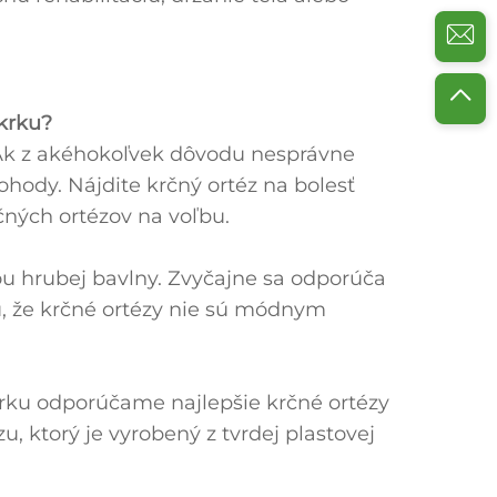
 krku?
. Ak z akéhokoľvek dôvodu nesprávne
ohody. Nájdite krčný ortéz na bolesť
ných ortézov na voľbu.
u hrubej bavlny. Zvyčajne sa odporúča
ú, že krčné ortézy nie sú módnym
krku odporúčame najlepšie krčné ortézy
, ktorý je vyrobený z tvrdej plastovej