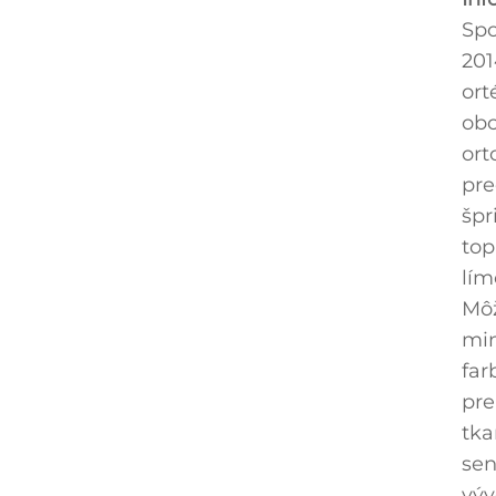
Spo
201
ort
obc
ort
pre
špr
top
lím
Môž
min
far
pre
tka
sen
výv