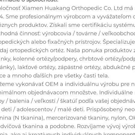
ločnosť Xiamen Huakang Orthopedic Co. Ltd má sí
4. Sme profesionálnym výrobcom a vyvážateľom o
éznych produktov. Získali sme certifikáciu systému
hodná činnosť: výrobcovia / továrne / veľkoobchodn
opedických alebo fixačných prístrojov. Špecializu
daj ortopedických ortéz. Naša ponuka produktov 
inky, kolenné ortézy/podpery, chrbtové ortézy/podp
ánky), lakťové ortézy, zápästné ortézy, abdukčné
ce a mnoho ďalších pre všetky časti tela.
eme vykonávať OEM a individuálnu výrobu pre na
imálnom objednávacom množstve. Individuálne rie
by / balenia / veľkostí / škatúľ podľa vašej objed
 deti / adolescentov / malé deti. Prispôsobený ne
nina (N tkanina), mercerizované tkaniny, nylon, O
dvičová tkanina a podobne. Rozvíjame vývoj vý
oja, ako aj kreatívnych individuálnych komponen