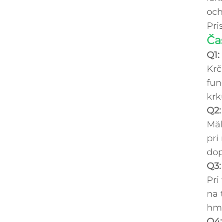
och
Pri
Ča
Q1:
Krč
fun
krk
Q2:
Mäk
pri
dop
Q3:
Pri
na 
hmo
Q4: