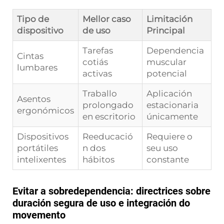
Tipo de
Mellor caso
Limitación
dispositivo
de uso
Principal
Tarefas
Dependencia
Cintas
cotiás
muscular
lumbares
activas
potencial
Traballo
Aplicación
Asentos
prolongado
estacionaria
ergonómicos
en escritorio
únicamente
Dispositivos
Reeducació
Requiere o
portátiles
n dos
seu uso
intelixentes
hábitos
constante
Evitar a sobredependencia: directrices sobre
duración segura de uso e integración do
movemento