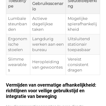
Toestelty
Sleutelbeperki
Gebruiksscenar
pe
ng
io
Lumbale
Actieve
Mogelijke
steunban
dagelijkse
spierafhankelij
den
taken
kheid
Ergonom
Langdurig
Uitsluitend
ische
werken aan een
stationair
stoelen
bureau
toepasbaar
Slimme
Vereist
Heropleiding
wearable
consistent
van gewoontes
s
dragen
Vermijden van overmatige afhankelijkheid:
richtlijnen voor veilige gebruikstijd en
integratie van beweging