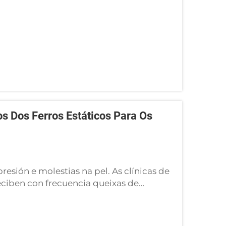
s Dos Ferros Estáticos Para Os
esión e molestias na pel. As clínicas de
eciben con frecuencia queixas de
ao usar ferros estáticos para os dedos