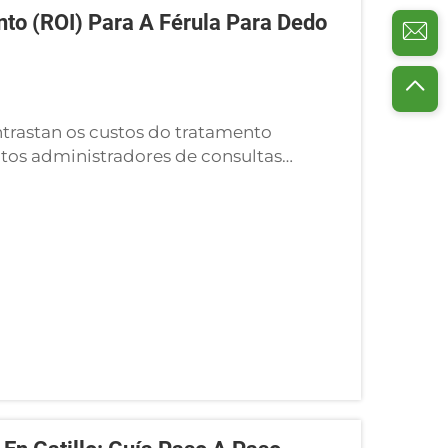
nto (ROI) Para A Férula Para Dedo
ntrastan os custos do tratamento
oitos administradores de consultas
parten rexistros financeiros completos
rula para dedo martillo...