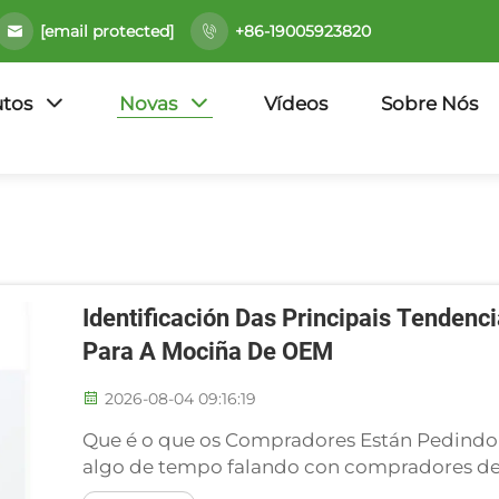
[email protected]
+86-19005923820
tos
Novas
Vídeos
Sobre Nós
Identificación Das Principais Tendenc
Para A Mociña De OEM
2026-08-04 09:16:19
Que é o que os Compradores Están Pedind
algo de tempo falando con compradores de 
rapidamente obsérvase unha clara desviaci