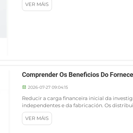
VER MÁIS
industria hai cinco anos. Ningunha persoa c
Comprender Os Beneficios Do Fornece
2026-07-27 09:04:15
Reducir a carga financeira inicial da inves
independentes e da fabricación. Os distribu
rehabilitación e os operadores de marcas o
VER MÁIS
presión financeira inicial se deciden construír