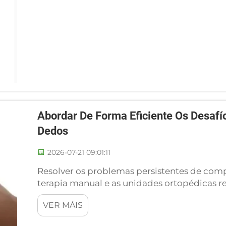
Abordar De Forma Eficiente Os Desafío
Dedos
2026-07-21 09:01:11
Resolver os problemas persistentes de compr
terapia manual e as unidades ortopédicas r
pacientes sobre irritacións dolorosas na pel 
VER MÁIS
estándar, un desafío xeralizado que...