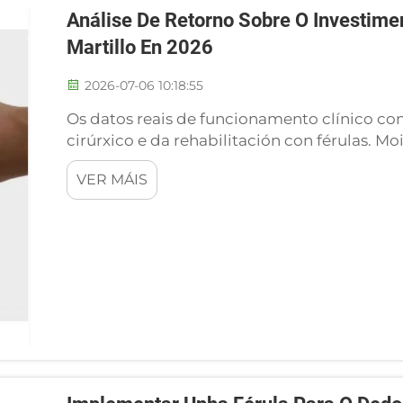
Análise De Retorno Sobre O Investime
Martillo En 2026
2026-07-06 10:18:55
Os datos reais de funcionamento clínico co
cirúrxico e da rehabilitación con férulas. M
ortopédicas e centros de rehabilitación com
VER MÁIS
que comparan a intervención cirúrxica e a fé