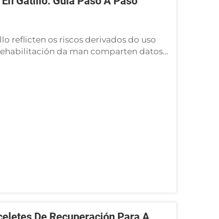
En Gatillo: Guía Paso A Paso
lo reflicten os riscos derivados do uso
e rehabilitación da man comparten datos
is de observar a pacientes que usan
axuste inadecuados. Un longo ...
eletes De Recuperación Para A