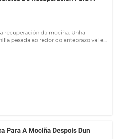
da recuperación da mociña. Unha
lla pesada ao redor do antebrazo vai en
n. O peso excesivo engade unha carga
ña durante o movemento, o que pode
ca Para A Mociña Despois Dun