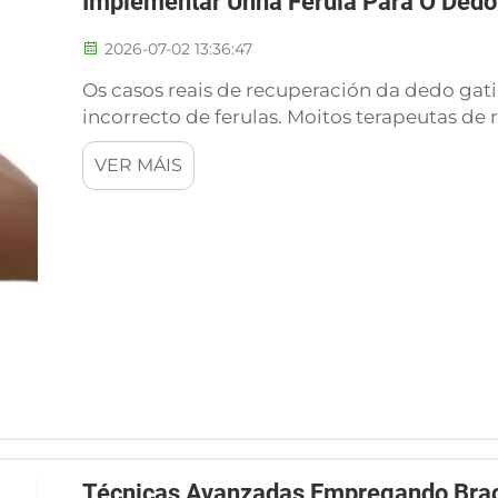
Implementar Unha Férula Para O Dedo 
2026-07-02 13:36:47
Os casos reais de recuperación da dedo gatil
incorrecto de ferulas. Moitos terapeutas d
clínicos de recuperación consistentes despo
VER MÁIS
ferulas para o dedo gatillo con métodos de 
Técnicas Avanzadas Empregando Brac