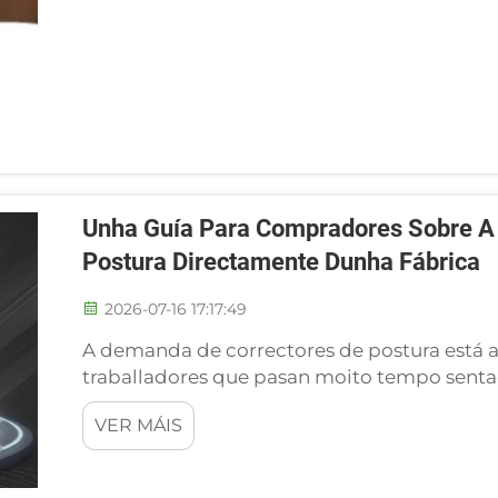
Unha Guía Para Compradores Sobre A 
Postura Directamente Dunha Fábrica
2026-07-16 17:17:49
A demanda de correctores de postura est
traballadores que pasan moito tempo senta
consumidores concienciados sobre a rehabil
VER MÁIS
marca branca, isto significa unha oportunid
crítica: escoller o r...