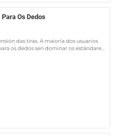
e Para Os Dedos
nsión das tiras. A maioría dos usuarios
 para os dedos sen dominar os estándares
 dous obstáculos opostos na
ción sanguínea e a inestabilidade...