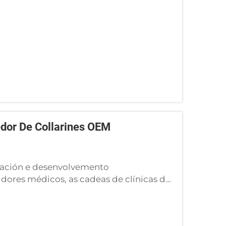
hama para preguntar por...
dor De Collarines OEM
tigación e desenvolvemento
idores médicos, as cadeas de clínicas de
rtopédicas novas enfrentan unha forte
 a súa propia liña de collares cervicais...