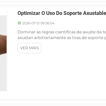
Optimizar O Uso Do Soporte Axustabl
2026-07-13 09:36:04
Dominar as regras científicas de axuste da te
axustan arbitrariamente as tiras de soporte
obxectivos de avaliación, o que desencadea
VER MÁIS
rehabilitación, como a obstrución da circula