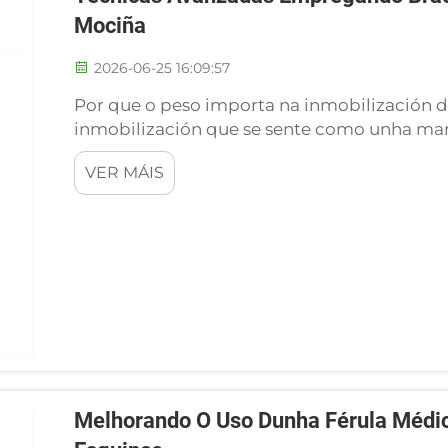
Mociña
2026-06-25 16:09:57
Por que o peso importa na inmobilización 
inmobilización que se sente como unha mani
contra do obxectivo mesmo da recuperació
VER MÁIS
inercial aos extensores e flexores da moci
alargar a...
Melhorando O Uso Dunha Férula Médi