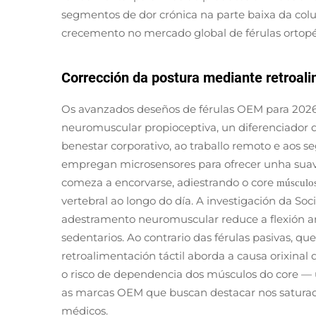
segmentos de dor crónica na parte baixa da col
crecemento no mercado global de férulas ortopé
Corrección da postura mediante retroali
Os avanzados deseños de férulas OEM para 2026 
neuromuscular propioceptiva, un diferenciador de
benestar corporativo, ao traballo remoto e aos 
empregan microsensores para ofrecer unha suav
comeza a encorvarse, adiestrando o core
músculo
vertebral ao longo do día. A investigación da S
adestramento neuromuscular reduce a flexión ant
sedentarios. Ao contrario das férulas pasivas, q
retroalimentación táctil aborda a causa orixina
o risco de dependencia dos músculos do core — 
as marcas OEM que buscan destacar nos saturad
médicos.