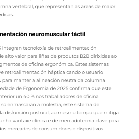
umna vertebral, que representan as áreas de maior
dicas.
mentación neuromuscular táctil
integran tecnoloxía de retroalimentación
 alto valor para liñas de produtos B2B dirixidas ao
segmentos de oficina ergonómica. Estes sistemas
e retroalimentación háptica cando o usuario
para manter a alineación neutra da columna
s
ociedade de Ergonomía de 2025 confirma que este
erior un 40 % nos traballadores de oficina
ue só enmascaran a molestia, este sistema de
l da disfunción postural, ao mesmo tempo que mitiga
unha vantaxe clínica e de mercadotecnia clave para
os mercados de consumidores e dispositivos