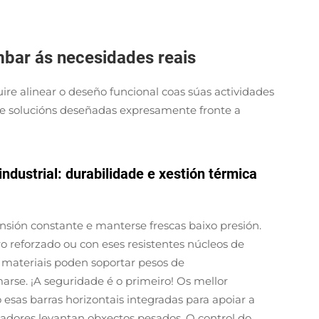
mbar ás necesidades reais
ire alinear o deseño funcional coas súas actividades
ice solucións deseñadas expresamente fronte a
dustrial: durabilidade e xestión térmica
nsión constante e manterse frescas baixo presión.
 reforzado ou con eses resistentes núcleos de
es materiais poden soportar pesos de
arse. ¡A seguridade é o primeiro! Os mellor
esas barras horizontais integradas para apoiar a
lladores levantan obxectos pesados. O control do