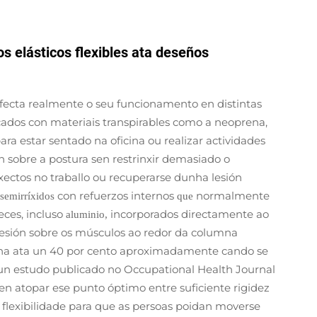
s elásticos flexibles ata deseños
fecta realmente o seu funcionamento en distintas
ricados con materiais transpirables como a neoprena,
a estar sentado na oficina ou realizar actividades
n sobre a postura sen restrinxir demasiado o
ctos no traballo ou recuperarse dunha lesión
con refuerzos internos
normalmente
semirríxidos
que
eces, incluso
incorporados directamente ao
aluminio,
presión sobre os músculos ao redor da columna
umna ata un 40 por cento aproximadamente cando se
n estudo publicado no Occupational Health Journal
 en atopar ese punto óptimo entre suficiente rigidez
 flexibilidade para que as persoas poidan moverse