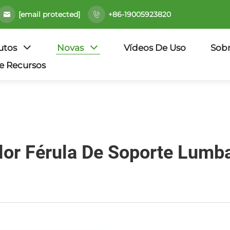
[email protected]
+86-19005923820
utos
Novas
Vídeos De Uso
Sob
e Recursos
llor Férula De Soporte Lumb