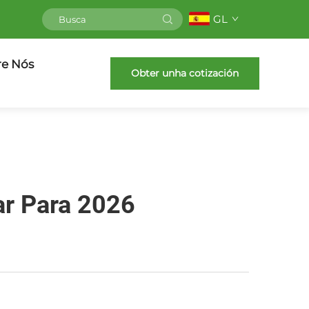
GL
re Nós
Obter unha cotización
ar Para 2026