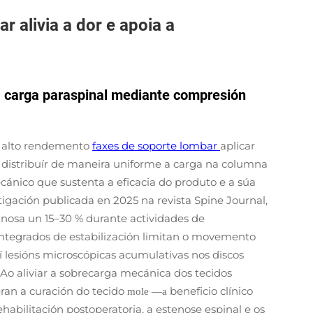
 alivia a dor e apoia a
a carga paraspinal mediante compresión
de alto rendemento
faxes de soporte lombar
aplicar
 distribuír de maneira uniforme a carga na columna
cánico que sustenta a eficacia do produto e a súa
gación publicada en 2025 na revista Spine Journal,
inosa un 15–30 % durante actividades de
integrados de estabilización limitan o movemento
í lesións microscópicas acumulativas nos discos
 Ao aliviar a sobrecarga mecánica dos tecidos
eran a curación do tecido
beneficio clínico
mole
—
a
habilitación postoperatoria, a estenose espinal e os