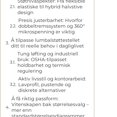
Støtnivåspekter: Fra fleksible
elastiske til hybrid halvstive
design
Presis justerbarhet: Hvorfor
dobbeltremssystem og 360°
mikrospenning er viktig
Å tilpasse lumbalstøttestellet
ditt til reelle behov i dagliglivet
Tung løfting og industriell
bruk: OSHA-tilpasset
holdbarhet og termisk
regulering
Aktiv livsstil og kontorarbeid:
Lavprofil, pustende og
diskrete alternativer
Å få riktig passform:
Vitenskapen bak størrelsesvalg –
mer enn
standardstørrelsesdiagrammer