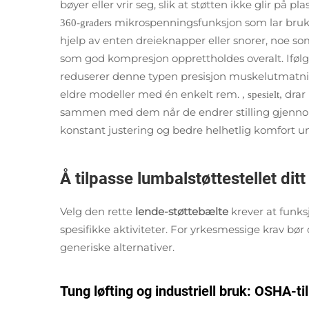
bøyer eller vrir seg, slik at støtten ikke glir på pl
mikrospenningsfunksjon som lar bruk
360-graders
hjelp av enten dreieknapper eller snorer, noe s
som god kompresjon opprettholdes overalt. Ifølg
reduserer denne typen presisjon muskelutmat
eldre modeller med én enkelt rem.
drar
, spesielt,
sammen med dem når de endrer stilling gjenno
konstant justering og bedre helhetlig komfort u
Å tilpasse lumbalstøttestellet ditt 
Velg den rette
lende-støttebælte
krever at funks
spesifikke aktiviteter. For yrkesmessige krav bør 
generiske alternativer.
Tung løfting og industriell bruk: OSHA-t