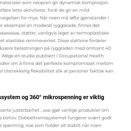
e materialer som neopren gir dynamisk kompresjon.
føre lette aktiviteter, fordi de gir en mild
egelsen for mye. Når noen må løfte gjenstander i
or eksempel en moderat ryggskade, finnes det
støtter, vanligvis laget av termoplastiske
aluminium,
det elastiske rammeverket. Disse støttene fordeler
edusere belastningen på ryggraden med omtrent 40
ifølge en studie publisert i Occupational Health
.
 handler om å finne det perfekte kompromisset mellom
el tilstrekkelig fleksibilitet slik at personer faktisk kan
ssystem og 360° mikrospenning er viktig
nserte justerbarhet
gjør vanlige produkter om
, som
sons behov. Dobbeltremssystemet fungerer svært godt
re spenning, noe som holder alt stabilt når noen