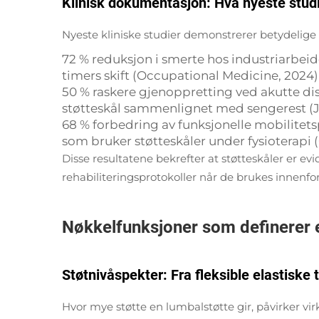
Klinisk dokumentasjon: Hva nyeste stud
Nyeste kliniske studier demonstrerer betydelige 
72 % reduksjon i smerte hos industriarbeid
timers skift (Occupational Medicine, 2024)
50 % raskere gjenoppretting ved akutte di
støtteskål sammenlignet med sengerest (J
68 % forbedring av funksjonelle mobilitet
som bruker støtteskåler under fysioterapi 
Disse resultatene bekrefter at støtteskåler er ev
rehabiliteringsprotokoller når de brukes innenfo
Nøkkelfunksjoner som definerer 
Støtnivåspekter: Fra fleksible elastiske t
Hvor mye støtte en lumbalstøtte gir, påvirker vir