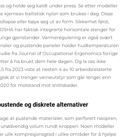
ess og holde seg kaldt under press. Se etter modeller
ke kjerneav ballistisk nylon som brukes i dag. Disse
ollapse eller bøye seg ut av form. Sikkerhet først,
OSHA har faktisk integrerte horisontale stenger for
tunge gjenstander. Varmeregulering er også svært
tkanaler og pustende paneler holder hudtemperaturen
studie fra Journal of Occupational Ergonomics forrige
tter å ha brukt dem hele dagen. Og la oss ikke
S fra 2023 viste at nesten 4 av 10 arbeidsrelaterte
logisk at vi trenger verneutstyr som går lenger enn
20 for motstand mot snittskader.
 pustende og diskrete alternativer
age at pustende materialer, som perforert neopren,
 på unødvendig volum rundt kroppen. Noen modeller
ar ulik kompresjonsgrad i ulike områder for å hjelpe