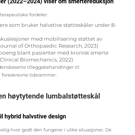
ier (2022–2024) viser om smertereduksjon
terapeutiske fordeler:
ere som bruker halvstive støtteskåler under 8-
skuslesjoner med mobilisering støttet av
ournal of Orthopaedic Research, 2023)
spoeng blant pasienter med kronisk smerte
(Clinical Biomechanics, 2022)
idensbaserte tilleggsbehandlinger til
r foreskrevne tidsrammer.
en høytytende lumbalstøtteskål
il hybrid halvstive design
kelig hvor godt den fungerer i ulike situasjoner. De