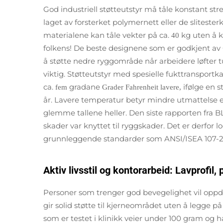
God industriell støtteutstyr må tåle konstant str
laget av forsterket polymernett eller de slitester
materialene kan tåle vekter på ca.
kg uten å k
40
folkens! De beste designene som er godkjent av 
å støtte nedre ryggområde når arbeidere løfter 
viktig. Støtteutstyr med spesielle fukttranspor
ca.
gradane
ifølge en 
fem
Grader Fahrenheit lavere,
år. Lavere temperatur betyr mindre utmattelse e
glemme tallene heller. Den siste rapporten fra BL
skader var knyttet til ryggskader. Det er derfor 
grunnleggende standarder som ANSI/ISEA 107-20
Aktiv livsstil og kontorarbeid: Lavprofil,
Personer som trenger god bevegelighet vil oppd
gir solid støtte til kjerneområdet uten å legge
som er testet i klinikk veier under 100 gram og h