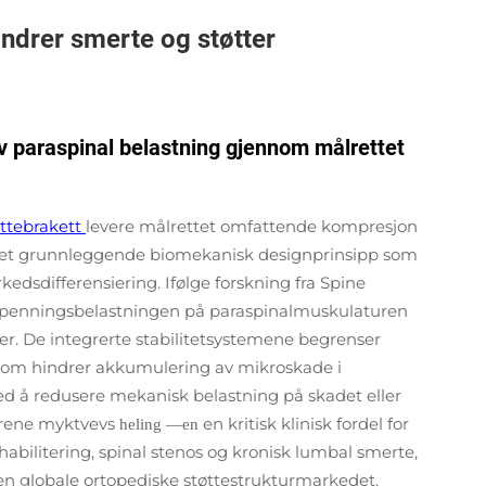
indrer smerte og støtter
v paraspinal belastning gjennom målrettet
ttebrakett
levere målrettet omfattende kompresjon
 — et grunnleggende biomekanisk designprinsipp som
rkedsdifferensiering. Ifølge forskning fra Spine
 spenningsbelastningen på paraspinalmuskulaturen
er. De integrerte stabilitetsystemene begrenser
 som hindrer akkumulering av mikroskade i
ed å redusere mekanisk belastning på skadet eller
turene myktvevs
en kritisk klinisk fordel for
heling
—
en
habilitering, spinal stenos og kronisk lumbal smerte,
n globale ortopediske støttestrukturmarkedet.