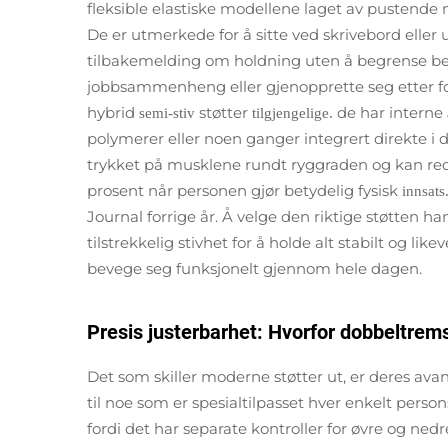
fleksible elastiske modellene laget av pustend
De er utmerkede for å sitte ved skrivebord eller ut
tilbakemelding om holdning uten å begrense bev
jobbsammenheng eller gjenopprette seg etter f
hybrid
støtter
de har interne
semi-stiv
tilgjengelige.
polymerer eller noen ganger integrert direkte i 
trykket på musklene rundt ryggraden og kan r
prosent når personen gjør betydelig fysisk
innsats
Journal forrige år. Å velge den riktige støtten
tilstrekkelig stivhet for å holde alt stabilt og likev
bevege seg funksjonelt gjennom hele dagen.
Presis justerbarhet: Hvorfor dobbeltrem
Det som skiller moderne støtter ut, er deres ava
til noe som er spesialtilpasset hver enkelt per
fordi det har separate kontroller for øvre og ned