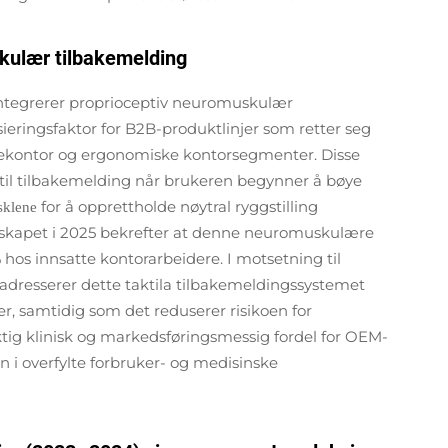
skulær tilbakemelding
ntegrerer proprioceptiv neuromuskulær
ieringsfaktor for B2B-produktlinjer som retter seg
kontor og ergonomiske kontorsegmenter. Disse
ktil tilbakemelding når brukeren begynner å bøye
for å opprettholde nøytral ryggstilling
sklene
skapet i 2025 bekrefter at denne neuromuskulære
os innsatte kontorarbeidere. I motsetning til
adresserer dette taktila tilbakemeldingssystemet
ser, samtidig som det reduserer risikoen for
tig klinisk og markedsføringsmessig fordel for OEM-
 i overfylte forbruker- og medisinske