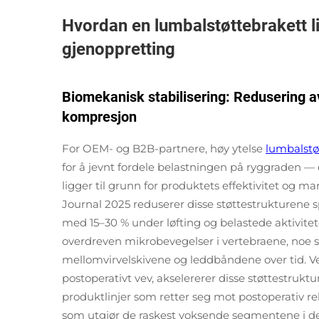
Hvordan en lumbalstøttebrakett l
gjenoppretting
Biomekanisk stabilisering: Redusering a
kompresjon
For OEM- og B2B-partnere, høy ytelse
lumbalstø
for å jevnt fordele belastningen på ryggraden
ligger til grunn for produktets effektivitet og ma
Journal 2025 reduserer disse støttestrukturene
med 15–30 % under løfting og belastede aktivitet
overdreven mikrobevegelser i vertebraene, noe
mellomvirvelskivene og leddbåndene over tid. V
postoperativt vev, akselererer disse støttestruk
produktlinjer som retter seg mot postoperativ re
som utgjør de raskest voksende segmentene i de