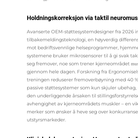
Holdningskorreksjon via taktil neuromu
Avanserte OEM-støttesystemdesigner fra 2026 i
tilbakemeldingsteknologi, en høyverdig differens
mot bedriftsvennlige helseprogrammer, hjemme
systemene bruker mikrosensorer til å gi svak ta
seg fremover, noe som trener kjerneområdet
mu
gjennom hele dagen. Forskning fra Ergonomisel
treningen reduserer fremoverbøyning med 40 % h
passive støttesystemer som kun skjuler ubehag, 
den underliggende årsaken til stillingsforstyrrel
avhengighet av kjerneområdets muskler – en vik
merker som ønsker å heve seg over konkurransen
utstyrsmarkeder.