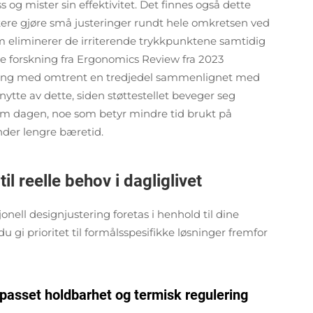
ass og mister sin effektivitet. Det finnes også dette
ere gjøre små justeringer rundt hele omkretsen ved
om eliminerer de irriterende trykkpunktene samtidig
e forskning fra Ergonomics Review fra 2023
ning med omtrent en tredjedel sammenlignet med
 nytte av dette, siden støttestellet beveger seg
m dagen, noe som betyr mindre tid brukt på
nder lengre bæretid.
til reelle behov i dagliglivet
jonell designjustering foretas i henhold til dine
du gi prioritet til formålsspesifikke løsninger fremfor
ilpasset holdbarhet og termisk regulering