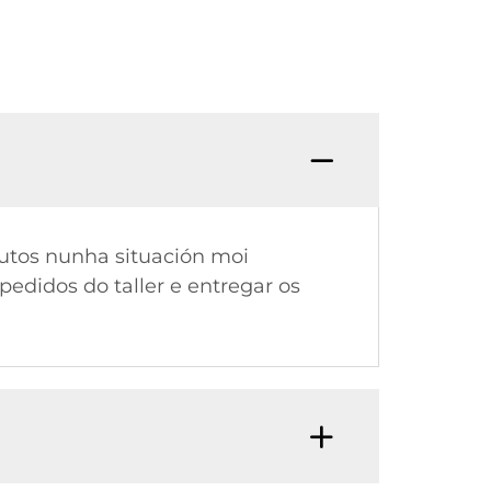
P: Por
dutos nunha situación moi
edidos do taller e entregar os