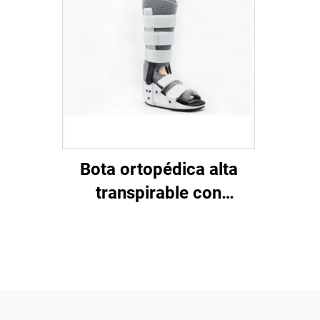
Bota ortopédica alta
transpirable con
refuerzos de aluminio e
espuma de malla aérea