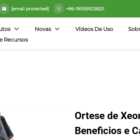
[email protected]
+86-19005923820
utos
Novas
Vídeos De Uso
Sob
e Recursos
Ortese de Xeon
Beneficios e C