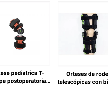
ese pediatrica T-
Orteses de rode
pe postoperatoria
telescópicas con b
para rodilla,
e soporte de rang
bilizador de rótula
movemento (ROM
aluminio para