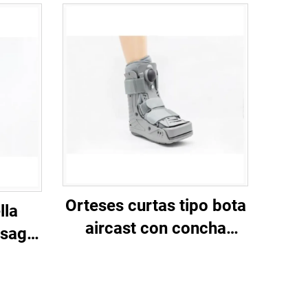
Orteses curtas tipo bota
lla
aircast con concha
isagra
plástica de 360 graos e
o de
balón interior dobre
) en