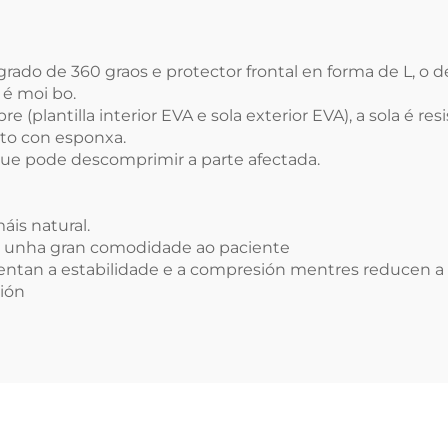
rado de 360 graos e protector frontal en forma de L, o 
 é moi bo.
(plantilla interior EVA e sola exterior EVA), a sola é res
sto con esponxa.
 que pode descomprimir a parte afectada.
áis natural.
a unha gran comodidade ao paciente
umentan a estabilidade e a compresión mentres reducen a
ción