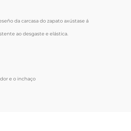
deseño da carcasa do zapato axústase á
istente ao desgaste e elástica.
 dor e o inchaço