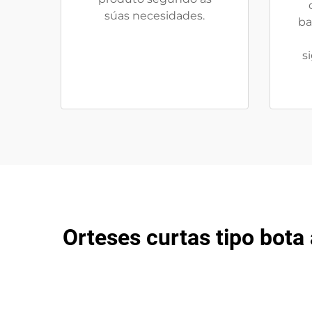
súas necesidades.
ba
s
Orteses curtas tipo bota 