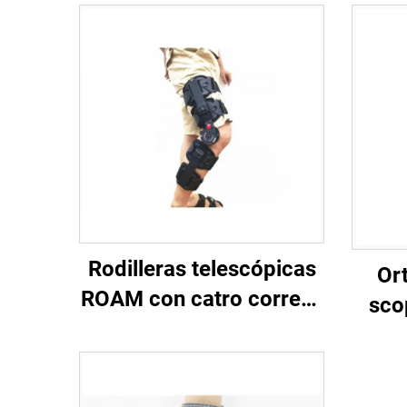
Rodilleras telescópicas
Ort
ROAM con catro correas
sco
protectoras, fabricante
personalizado de
esta
orteses ortopédicas