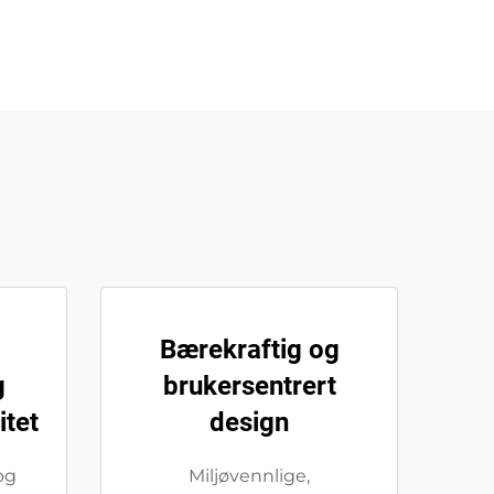
Bærekraftig og
g
brukersentrert
itet
design
og
Miljøvennlige,