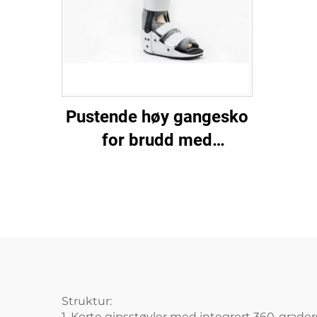
Pustende høy gangesko
for brudd med
aluminiumsstiver og
luftnett-skum
Struktur:
1.
Korte gipsstøvler
med integrert 360-graders