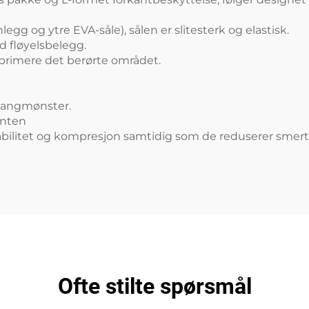
gg og ytre EVA-såle), sålen er slitesterk og elastisk.
d fløyelsbelegg.
rimere det berørte området.
gangmønster.
enten
ilitet og kompresjon samtidig som de reduserer smert
Ofte stilte spørsmål