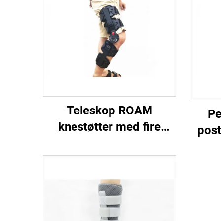
Teleskop ROAM
Pe
knestøtter med fire
post
beskyttende stropper,
med p
tilpassede ortopediske
støtter, produsent