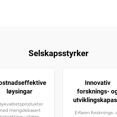
Selskapsstyrker
ostnadseffektive
Innovativ
løysingar
forsknings- o
utviklingskapas
øykvalitetsprodukter
med mengdebasert
Erfaren forsknings- 
prissetting—større