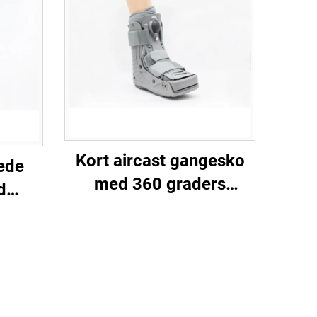
Kort aircast gangesko
ede
med 360 graders
d
plastskall og dobbel
M-
ballong innepute
r
rativ