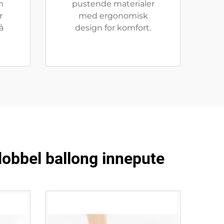
m
pustende materialer
r
med ergonomisk
å
design for komfort.
dobbel ballong innepute