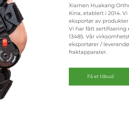
Xiamen Huakang Orthope
Kina, etablert i 2014. V
eksportør av produkter 
Vi har fått sertifiserin
13485. Vår virksomhetst
eksportører / leverandø
fraktapparater.
Få et tilbud