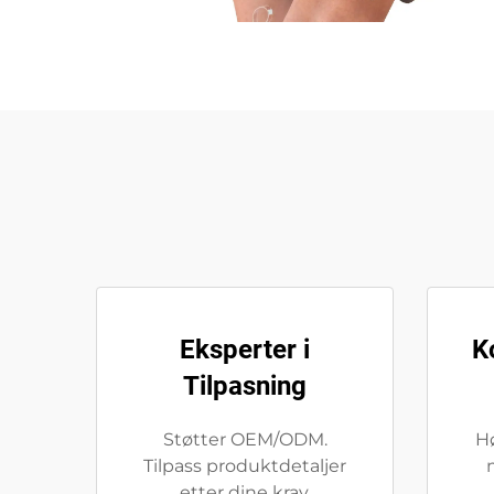
Eksperter i
K
Tilpasning
Støtter OEM/ODM.
H
Tilpass produktdetaljer
etter dine krav.