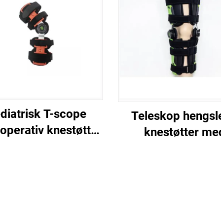
diatrisk T-scope
Teleskop hengsl
operativ knestøtte
knestøtter me
atellastabilisering
aluminium RO
bruddstøtte fo
ortopedisk postope
immobilitet