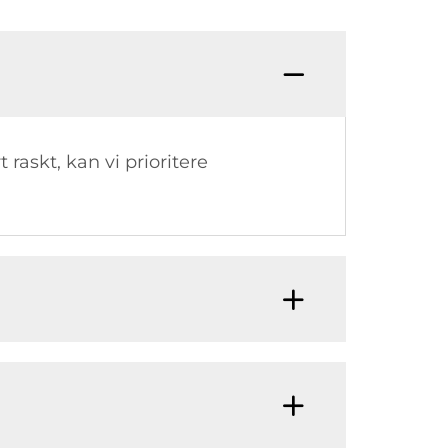
S: Hvo
raskt, kan vi prioritere