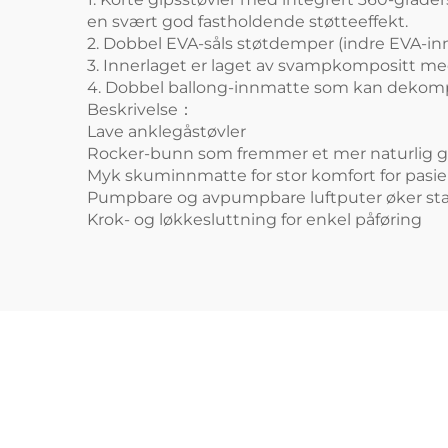
en svært god fastholdende støtteeffekt.
2. Dobbel EVA-såls støtdemper (indre EVA-innle
3. Innerlaget er laget av svampkompositt me
4. Dobbel ballong-innmatte som kan dekomp
Beskrivelse：
Lave anklegåstøvler
Rocker-bunn som fremmer et mer naturlig 
Myk skuminnmatte for stor komfort for pasi
Pumpbare og avpumpbare luftputer øker stab
Krok- og løkkesluttning for enkel påføring