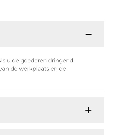
V: WA
Als u de goederen dringend
 van de werkplaats en de