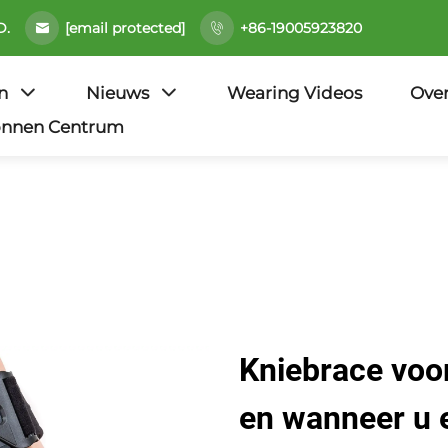
[email protected]
D.
+86-19005923820
n
Nieuws
Wearing Videos
Ove
onnen Centrum
Kniebrace voor
en wanneer u 