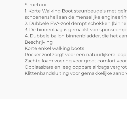
Structuur:
1.
Korte Walking Boot steunbeugels
met geïn
schoenenshell aan de menselijke engineerin
2. Dubbele EVA-zool dempt schokken (binnenzoo
3. De binnenlaag is gemaakt van sponscompo
4. Dubbele ballon binnenbladder, die het aa
Beschrijving：
Korte enkel walking boots
Rocker zool zorgt voor een natuurlijkere loo
Zachte foam voering voor groot comfort voor
Opblaasbare en leegloopbare airbags vergrote
Klittenbandsluiting voor gemakkelijke aanb