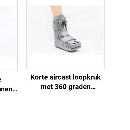
Korte aircast loopkruk
e
met 360 graden
unen
kunststof behuizing en
ROM-
dubbele ballon
oor
binnenbladder
e
e