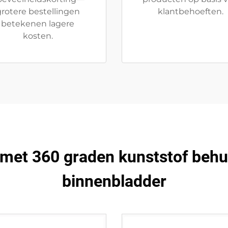
rotere bestellingen
klantbehoeften.
betekenen lagere
kosten.
 met 360 graden kunststof behu
binnenbladder