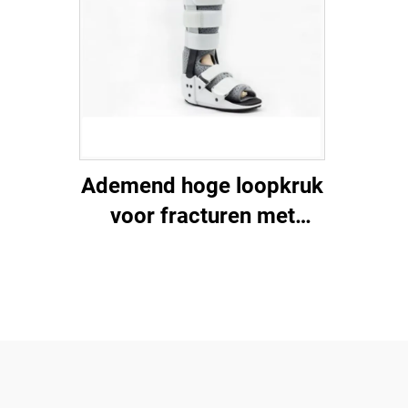
Ademend hoge loopkruk
voor fracturen met
aluminium steunen en
luchtgaas schuim