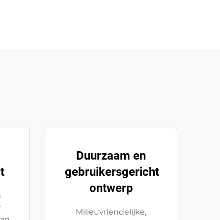
Duurzaam en
t
gebruikersgericht
ontwerp
m
t
Milieuvriendelijke,
van