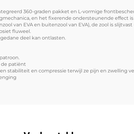
tegreerd 360-graden pakket en L-vormige frontbesche
gmechanica, en het fixerende ondersteunende effect is
l van EVA en buitenzool van EVA), de zool is slijtvast 
siet fluweel.
ngedane deel kan ontlasten.
ppatroon.
 de patiënt
n stabiliteit en compressie terwijl ze pijn en zwelling 
renging