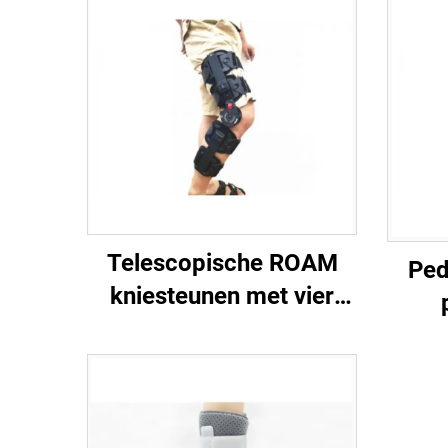
Telescopische ROAM
Ped
kniesteunen met vier
beschermende banden,
aangepaste
pa
orthopedische steunen,
fabrikant