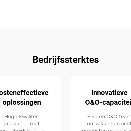
Bedrijfssterktes
osteneffectieve
Innovatieve
oplossingen
O&O-capacitei
Hoge-kwaliteit
Ervaren O&O-tea
producten met
ontwikkelt en rich
oeveelheidskorting—
producten op basis 