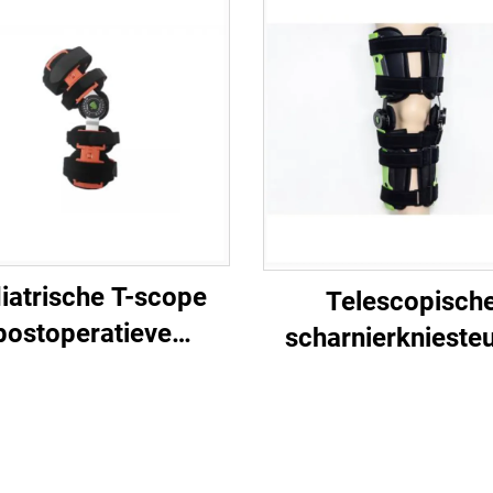
iatrische T-scope
Telescopisch
postoperatieve
scharnierknieste
kniesteun,
met aluminium 
tellastabilisator
fractuursteun v
orthopedisch
postoperatiev