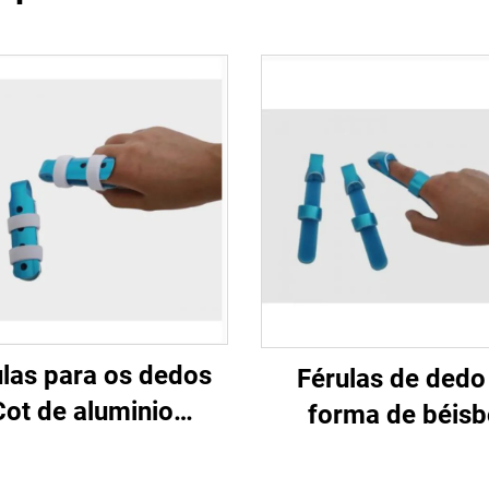
ulas para os dedos
Férulas de dedo
Cot de aluminio
forma de béisb
stables con ou sen
médicas e deport
eas para protección
con aluminio e e