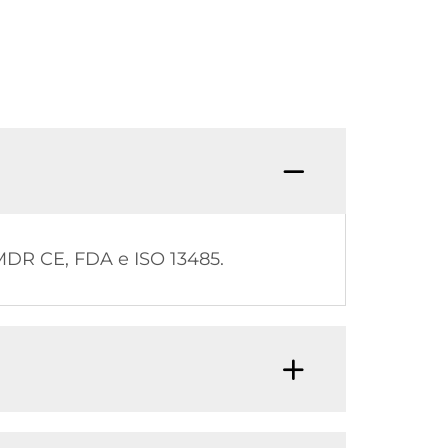
P: Caí
MDR CE, FDA e ISO 13485.