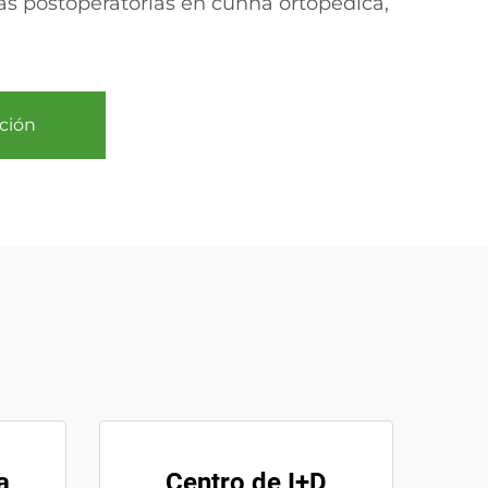
tas postoperatorias en cunha ortopédica,
ción
a
Centro de I+D