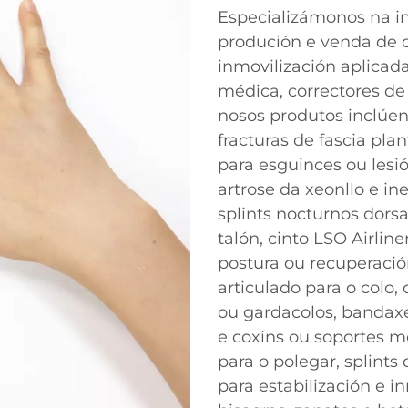
Especializámonos na i
produción e venda de o
inmovilización aplicad
médica, correctores de
nosos produtos inclúe
fracturas de fascia plan
para esguinces ou lesi
artrose da xeonllo e i
splints nocturnos dorsa
talón, cinto LSO Airlin
postura ou recuperació
articulado para o colo, 
ou gardacolos, bandax
e coxíns ou soportes m
para o polegar, splints
para estabilización e i