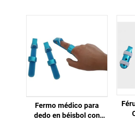
Fér
Fermo médico para
dedo en béisbol con
axu
aluminio e espuma
corr