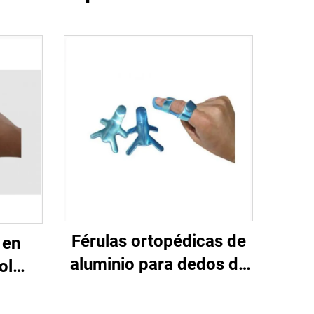
Férulas ortopédicas de
 en
aluminio para dedos de
ol
rã de man con almofada
ivas
de espuma, venda de
spuma