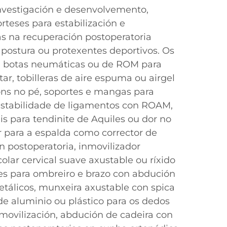
nvestigación e desenvolvemento,
rteses para estabilización e
as na recuperación postoperatoria
 postura ou protexentes deportivos. Os
n botas neumáticas ou de ROM para
tar, tobilleras de aire espuma ou airgel
óns no pé, soportes e mangas para
nestabilidade de ligamentos con ROAM,
is para tendinite de Aquiles ou dor no
er para a espalda como corrector de
n postoperatoria, inmovilizador
colar cervical suave axustable ou ríxido
es para ombreiro e brazo con abdución
etálicos, munxeira axustable con spica
 de aluminio ou plástico para os dedos
nmovilización, abdución de cadeira con