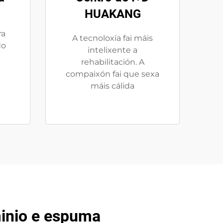
HUAKANG
ra
A tecnoloxía fai máis
do
intelixente a
rehabilitación. A
compaixón fai que sexa
máis cálida
minio e espuma