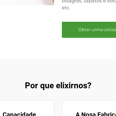
bisagras, zapatos e bo
etc.
Obter unha cotiza
Por que elixirnos?
Capacidade
A Nosa Fabric