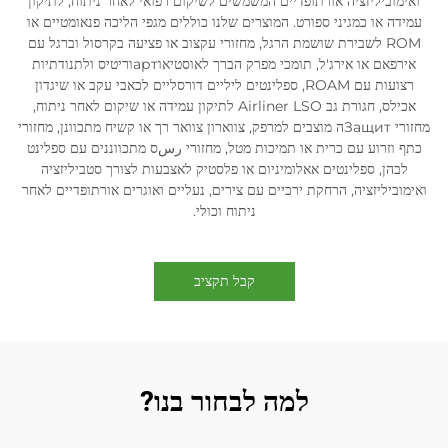
ואימוביליזציה אורתופדיים המשמשים לשיקום רפואי לאחר ניתוח, לתיקון
עמידה או כמגיני ספורט. המוצרים שלנו כוללים מגפי הליכה פנאומטיים או
ROM לשבירת שושמת הרגל, מחזורי עקצוב או פציעה בקרסול וברגל עם
אירפאם או אירג'ל, תומכי מפרק הברך לאוסטיאוартוריטיס ולתנודתיות
רצועות עם ROAM, ספלינטים ליליים דורסליים לכאבי עקב או שיגדון
אכילס, חגורת גב Airliner LSO לתיקון עמידה או שיקום לאחר ניתוח,
מחזורי Защитה מוצבים למרפק, צווארון צוואר רך או קשיח מתכוונן, מחזורי
כתף וזרוע עם כרית או תמיכות מטל, מחזורי رسס מתכווננים עם ספלינט
לבהן, ספלינטים אאלומיניום או פלסטיק לאצבעות לצורך סטביליזציה
ואימוביליזציה, הרחקת ירכיים עם צירים, נעליים ואוגרים אורתופדיים לאחר
ניתוח וכולי.
קבל תקציב
למה לבחור בנו?