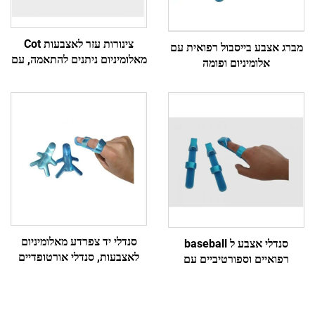
צינורות עזר לאצבעות Cot
מברג אצבע בייסבול רפואית עם
מאלומיניום ניתנים להתאמה, עם
אלומיניום ופומה
או בלי חגורה להגנה או חסימת
תנועה
סנדלי יד צפרדע מאלומיניום
סנדלי אצבע ל baseball
לאצבעות, סנדלי אורטופדיים
רפואיים וספורטיביים עם
עם ריפוד קצף, מכרה ישירה
אלומיניום ושכבה של חומר דמוי
קצף