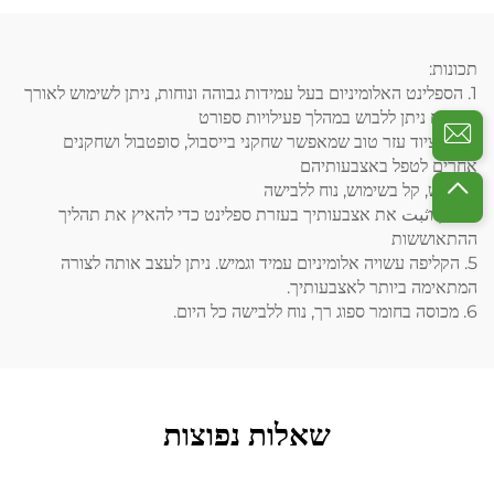
תכונות:
1. הספלינט האלומיניום בעל עמידות גבוהה ונוחות, ניתן לשימוש לאורך
זמן, וגם ניתן ללבוש במהלך פעילויות ספורט
2. זהו ציוד עזר טוב שמאפשר שחקני בייסבול, סופטבול ושחקנים
אחרים לטפל באצבעותיהם
3. גמיש, קל בשימוש, נוח ללבישה
4. הגן וثبت את אצבעותיך בעזרת ספלינט כדי להאיץ את תהליך
ההתאוששות
5. הקליפה עשויה אלומיניום עמיד וגמיש. ניתן לעצב אותה לצורה
המתאימה ביותר לאצבעותיך.
6. מכוסה בחומר ספוג רך, נוח ללבישה כל היום.
שאלות נפוצות