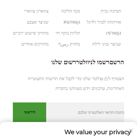
תמיכה גבית
מגף הליכה
צווארון צווארי
אורתוזה לברך ולרגל
ศอกพยุง
שניצר אצבע
เข่าพยุง
תליות כתף ויד
מחזיקי פישוט ירכיים
שניצר גבוני לילה
מחזיק رسף
מחזיקים אחרים
הרשםרשמו לניוזלטררשום שלנו
הצטרף ל뉴스לטר שלנו כדי לקבל את חדשות התעשייה
האחרונות, עדכונים וידע מצוותנו בחברה.
הירשמו
We value your privacy