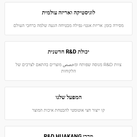
לוגיסטיקה ואריזה עולמית
מסירה בזמן. אריזת אנטי-נפילה מבטיחה הגעה שלמה ברחבי העולם
יכולת R&D חדשנית
צוות R&D מנוסה שפותח ומخصص מוצרים בהתאם לצרכים של
הלקוחות
המפעל שלנו
קו ייצור חצי אוטומטי להבטחת איכות המוצר
מרכז R&D HUAKANG