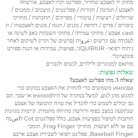
מחזק יד לאצבע שחרור, ספלינט וקרו לאצבע, אורטוזה
לאצבע / תמיכה / חגורות / ספלינטים / מיצבים / ממגנים /
שרוולים / רצועות / עיטורי / מפרקים / תחבושת / מחזיקי
כיסויים / פדים / דחיסה / מגנים / הגנה / מגנים לאצבעות / ת
cast אצבע / מחזקי עמידה / מחזקי השבתת כאב לשינה או
לעבודה עם קרשים וعروות (סרטים של וקרו) לשיקום לאחר
ניתוח רפואי- QUIRIURגי, פציעות, עמידות או הגנת ספורט
פונקציונלי.
מותאם למבוגרים ולילדים, לנשים ולגברים
שאלות נפוצות:
שאלה 1: מהו ספלינט לאצבע?
иногда משמשים כדי להחזיק את האצבע במקום כדי
למנוע מהן לנוע, למשל במקרה של היחewood או שבר. הם
גם יכולים לשמש כדי להגדיל את טווח התנועה של אצבע
שנתקעה במצב כפוף ודורשת מתיחה מתמדת. קיימות מגוונות
תותבות לטיפול בפציעות אצבע, כולל
ספלינטים Cot לاصבה
עם או ללא רצועות, מחזיקי Frog Finger, תומכי
Baseball Finger, ספלינט רפואי לשבירת אצבע ארבע