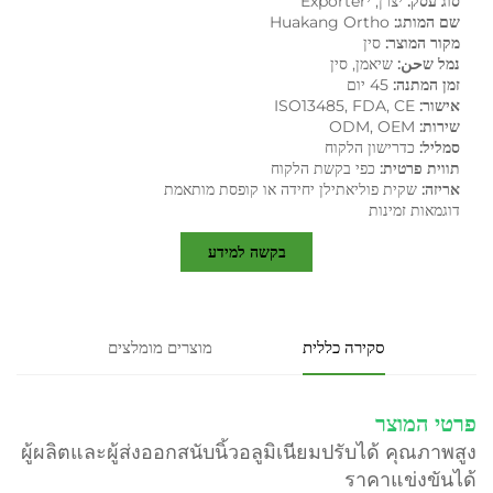
סוג עסק:
יצרן, יExporter
שם המותג:
Huakang Ortho
מקור המוצר:
סין
נמל שحن:
שיאמן, סין
זמן המתנה:
45 יום
אישור:
ISO13485, FDA, CE
שירות:
ODM, OEM
סמליל:
כדרישון הלקוח
תווית פרטית:
כפי בקשת הלקוח
אריזה:
שקית פוליאתילן יחידה או קופסת מותאמת
דוגמאות זמינות
בקשה למידע
סקירה כללית
מוצרים מומלצים
פרטי המוצר
ผู้ผลิตและผู้ส่งออกสนับนิ้วอลูมิเนียมปรับได้ คุณภาพสูง
ราคาแข่งขันได้