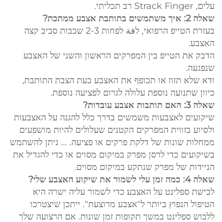
עלים, Strack Finger רב תכליתי.
שאלה 2: איך משתמשים בתותבת אצבע ממתכת?
בעזרת הטייפ הרפואי, לفة לפחות 2-3 שכבות סביב קצה
האצבע.
הדבק את הטייפ בין המפרקים הראשון והשני של האצבע
שנפגעה.
ודא שלא תזוז או תכופף את האצבע בעת הצבת התותבת,
כיוון שתנועה נוספת עלולה לגרום לפציעה נוספת.
שאלה 3: האם תותבות אצבע עובדות?
שיקועים לאצבעות משמשים בדרך כלל להגנה על האצבעות
ולסיוע בזווית המפרקים הקטנים שעלולים להיות מושפעים
ממחלות שונות של דלקת פרקים או פציעה. ... ניתן להשתמש
בשיקועים כדי לרסן מפרק במיקום מסוים או כדי להגדיל את
הניידות של מפרק שנתקע במיקום מסוים.
שאלה 4: כמה זמן עלי לשמור את שיקוע האצבע שלי?
לבישת ספלינט על האצבע כדי לשמור עליה ישרה היא
הטיפול הנפוץ ביותר ל"אצבע מרוצעת". ייתכן שיצטרכו
ללבוש ספלינט במשך תקופות זמן שונות. אם הרצועה שלך