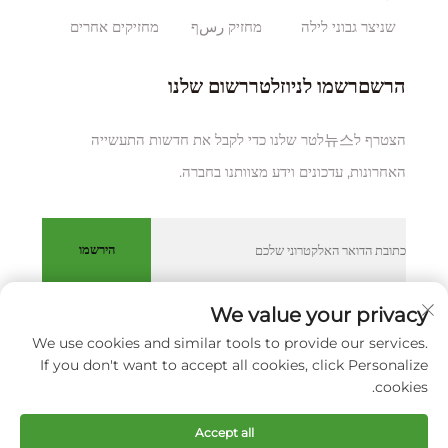
שניצר גבוני לילה
מחזיק رسף
מחזיקים אחרים
הרשםרשמו לניוזלטררשום שלנו
הצטרף ל뉴스לטר שלנו כדי לקבל את חדשות התעשייה
האחרונות, עדכונים וידע מצוותנו בחברה.
הירשמו
We value your privacy
We use cookies and similar tools to provide our services.
כל הזכויות שמורות © XIAMEN HUAKANG ORTHOPEDIC CO.,
If you don't want to accept all cookies, click Personalize
LTD.
מדיניות הפרטיות
cookies.
גלול למעלה
Accept all