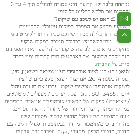
נמתחה בלבד ולא קרועה, היא אמורה להחלים תוך 4 עד 6
שבועות אם תלבש ספלינט כל הזמן.
שאלה 5: האם יש לשכב עם שיקוע?
השיקוע מחזיק את המפרק במיקום נייטרלי. התסמינים
חמורים יותר בלילה מכיוון שידכם סבירה יותר לקימוט בזמן
שינה. ... ניתן להשתמש בכריכה תמיכה במקום שיקוע.
מחקרים מראים כי לבישת שיקוע יכולה לשפר את התסמינים
תוך מספר שבועות, אך האפקט לעתים קרובות זמני בלבד.
מידע על החברה:
שִׂיאמֶן חואקנג לציוד אורתופדי בע'מ נמצאת בשיאמֶן, סין,
ונוסדה בשנת 2014. אנו יצרן וייצואן מקצועיים של ציוד
לשיקום אורתופדי ומכשירי שיקוע. עברנו את תעודת ניהול
איכות ISO 13485. סוג העסק: יצרנים / מפעלים / סיטונאים
/ ייצואנים / ספקים של מכשירי אורתופדיה או שבר. מתמחים
במחקר ופיתוח, ייצור ומיחזור של מחזורי גוף אורתופדיים.
טווח המוצרים שלנו כולל מחזורי קרסול, מסגרות לילה,
מחזורי ברכיים/תומכות, מחזורי גב/תומכות, סנדלי הליכה עם
מחזור, מחזורי מרפק, מחזורי رسס, הפרדת ירך, ערקים