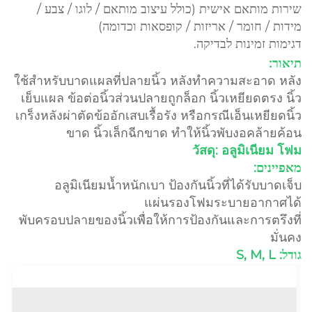
שירות מותאם אישית (כולל עיצוב מותאם / לוגו / צבע /
מידות / חומר / אריזות / קופסאות וכדומה)
דגימות זמינות לבדיקה.
תיאור:
ใช้สำหรับบาดแผลที่ปลายนิ้ว หลังทำความสะอาด หลัง
เย็บแผล ข้อต่อนิ้วส่วนปลายถูกล็อก นิ้วเหยียดตรง นิ้ว
เกร็งหลังผ่าตัดข้ออักเสบเรื้อรัง หรือกรณีเอ็นเหยียดนิ้ว
ขาด นิ้วเล็กฉีกขาด ทำให้นิ้วพับงอคล้ายค้อน
วัสดุ: อลูมิเนียม โฟม
מאפיינים:
อลูมิเนียมน้ำหนักเบา ป้องกันนิ้วที่ได้รับบาดเจ็บ
แผ่นรองโฟมระบายอากาศได้
พับครอบปลายของนิ้วเพื่อให้การป้องกันและการตรึงที่
มั่นคง
גודל: S, M, L