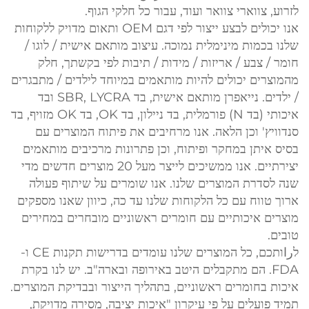
לזרוע, צווארי צוואר ועוד, עבור כל חלקי הגוף.
אנו יכולים לבצע ייצור לפי דגם OEM ותאום מדויק ללקוחות
שלנו בכמות מינימלית נמוכה. עיצוב מותאם אישית / לוגו /
חומר / צבע / אריזות / מידות / תיבות לפי בקשתך, חלק
מהמוצרים יכולים להיות מותאמים במיוחד לילדים / מתבגרים
/ ילדים. נייאפרן מותאם אישית, בד SBR, LYCRA ובד
איכותי (בד N) פורמלית, בד ניילון, בד OK, בד OK מזויף, בד
סנדוויץ' וכן הלאה. אנו מרחיבים את פיתוח המוצרים עם
בסיס איתן במחקר ופיתוח, וכן פתרונות מרכיבים מותאמים
יצירתיים. אנו ממשיכים לייצר מעל 20 מוצרים חדשים מדי
שנה לסדרת המוצרים שלנו. אנו שומרים על שיתוף פעולה
ארוך טווח עם כל הלקוחות שלנו עד כה, כיוון שאנו מספקים
מוצרים איכותיים עם חומרים ראשוניים מובחרים במחירים
טובים.
לراותכם, כל המוצרים שלנו עומדים בדרישות תקנות CE ו-
FDA. הם מתקבלים היטב באירופה ובארה"ב. יש לנו בקרת
איכות בחומרים ראשוניים, בתהליך הייצור ובבדיקת המוצרים.
תמיד פועלים על פי עיקרון "איכות יציבה, מסירה מדויקת,