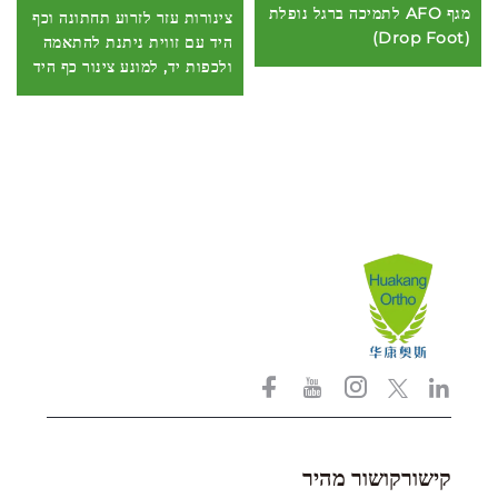
מגף AFO לתמיכה ברגל נופלת
צינורות עזר לזרוע תחתונה וכף
(Drop Foot)
היד עם זווית ניתנת להתאמה
ולכפות יד, למונע צינור כף היד
קישורקושור מהיר