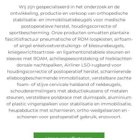
Wij zijn gespecialiseerd in het onderzoek en de
ontwikkeling, productie en verkoop van orthopedische
stabilisatie- en immobilisatiebeugels voor medische
postoperatieve herstel, houdingscorrectie of
sportbescherming. Onze producten omvatten plantaire
fasciitisfractuur pneumatische of ROM loopkisten, airfoam-
of airgel enkelvoetverstuikings- of blessurebeugels,
kniegewrichtsartrose- en ligamentonstabiele steunen en
sleeves met ROAM, achillespeesontsteking of hielklachten
dorsale nachtspalken, Airliner LSO-rugband voor
houdingscorrectie of postoperatief herstel, scharnierende
elleboogbeschermende immobilisator, verstelbare zachte
foam- of stijve cervicale halsband of nekbeugels,
schouderarmslingers met abductiekussens of metalen
steunen, verstelbare polsbrace met duimspalk, aluminium
of plastic vingerspalken voor stabilisatie en immobilisatie,
heupabductie met scharnieren, ortho-wedgelaarzen en -
schoenen voor postoperatief gebruik, enzovoort.