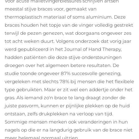
Voor acute malletvingerblessures schrijven artsen
meestal stijve braces voor, gemaakt van
thermoplastisch materiaal of soms aluminium. Deze
braces houden het topje van de vinger volledig gestrekt
terwijl de pezen genezen, wat doorgaans ongeveer zes
tot acht weken duurt. Volgens onderzoek dat vorig jaar
werd gepubliceerd in het Journal of Hand Therapy,
hadden patiënten die deze stijve ondersteuningen
droegen over het algemeen betere resultaten. De
studie toonde ongeveer 87% succesvolle genezing,
vergeleken met slechts 78% bij mensen die het flexibele
type gebruikten. Maar er zit wel een addertje onder het
gras. Als iemand zo'n brace te lang draagt zonder de
juiste pasvorm, kunnen er pijnlijke plekken op de huid
ontstaan, zelfs drukplekken na verloop van tijd.
Sommige mensen merken ook veranderingen in hun
nagels op die er na langdurig gebruik van de brace niet
meer helemaal normaal uitzien.