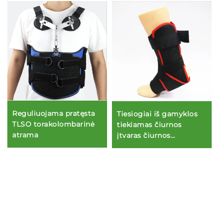
Reguliuojama pratęsta
Tiesiogiai iš gamyklos
TLSO torakolombarinė
tiekiamas čiurnos
atrama
įtvaras čiurnos
išsitempimui