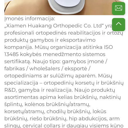
Įmonės informacija:
„Xiamen Huakang Orthopedic Co. Ltd“ yra
profesionali ortopedinės reabilitacijos ir ortozų
produktų gamybos ir eksportavimo
kompanija. Mūsų organizacija atitinka ISO
13485 kokybės menedžmento sistemos
sertifikatą. Naujo tipo: gamybos įmonė /
fabrikas / wholešalers / eksportė /
ortopediniams ar sulūžimų aparėm. Mūsų
specializacija – ortopedinių korsetų ir brūkšnių
R&D, gamyba ir realizacija. Naujo produktų
asortimentas apima kelias brūkšnių, naktinių
šplintų, kolėnos brūkšnių/atramų,
korsetų/atramų, chodilų brūkšnių, lokūs
brūkšnių, riešo brūkšnių, hip abdukcijos, arm
slingų, cervical collars ir daugiau visiems kūno