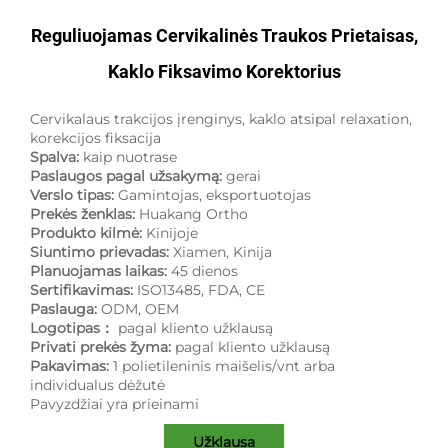
Reguliuojamas Cervikalinės Traukos Prietaisas,
Kaklo Fiksavimo Korektorius
Cervikalaus trakcijos įrenginys, kaklo atsipal relaxation,
korekcijos fiksacija
Spalva:
kaip nuotrase
Paslaugos pagal užsakymą:
gerai
Verslo tipas:
Gamintojas, eksportuotojas
Prekės ženklas:
Huakang Ortho
Produkto kilmė:
Kinijoje
Siuntimo prievadas:
Xiamen, Kinija
Planuojamas laikas:
45 dienos
Sertifikavimas:
ISO13485, FDA, CE
Paslauga:
ODM, OEM
Logotipas：
pagal kliento užklausą
Privati prekės žyma:
pagal kliento užklausą
Pakavimas:
1 polietileninis maišelis/vnt arba
individualus dėžutė
Pavyzdžiai yra prieinami
Užklausa