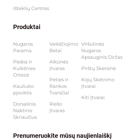
Išteklių Centras
Produktai
Nugaros
Vaikščiojimo
Viršutinės
Parama
Batai
Nugaros
Apsauginis Diržas
Pėdos Ir
Alkūnės
Kulkšnies
Įtvaras
Pirštų Skersinė
Ortezė
Peties Ir
Kojų Skėtrimo
Kauliuko
Rankos
Įtvarai
pjoviklis
Tvarsčiai
Kiti Įtvarai
Dorsalinis
Riešo
Naktinis
Įtvaras
Skriaučius
Prenumeruokite mūsų naujienlaiškį