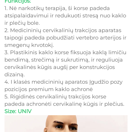
Funkcijos:
1. Nė narkotikų terapija, ši korse padeda
atsipalaidavimui ir redukuoti stresą nuo kaklo
ir plečių bole.
2. Medicininių cervikalinių trakcijos aparatas
taipogi padeda pobudžiati vertebro arterijos ir
smegenų krvotokį.
3. Plastikinis kaklo korse fiksuoja kaklą limičiu
bendimą, strečimą ir sukrutimą, ir reguliuoja
cervikalinės kūgis augšį per konstrukcijos
dizainą.
4. I klasės medicininių aparatos Įgudžio pozy
pozicijos premium kaklo achronė
5. Rigidinės cervikalinių trakcijos korse
padeda achronėti cervikalinę kūgis ir plečius.
Size: UNIV