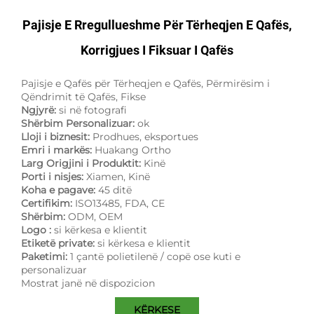
Pajisje E Rregullueshme Për Tërheqjen E Qafës,
Korrigjues I Fiksuar I Qafës
Pajisje e Qafës për Tërheqjen e Qafës, Përmirësim i
Qëndrimit të Qafës, Fikse
Ngjyrë:
si në fotografi
Shërbim Personalizuar:
ok
Lloji i biznesit:
Prodhues, eksportues
Emri i markës:
Huakang Ortho
Larg Origjini i Produktit:
Kinë
Porti i nisjes:
Xiamen, Kinë
Koha e pagave:
45 ditë
Certifikim:
ISO13485, FDA, CE
Shërbim:
ODM, OEM
Logo :
si kërkesa e klientit
Etiketë private:
si kërkesa e klientit
Paketimi:
1 çantë polietilenë / copë ose kuti e
personalizuar
Mostrat janë në dispozicion
KËRKESE