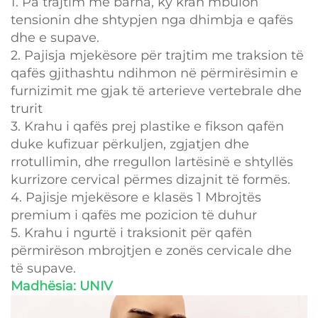
1. Pa trajtim me barna, ky krah mbulon
tensionin dhe shtypjen nga dhimbja e qafës
dhe e supave.
2. Pajisja mjekësore për trajtim me traksion të
qafës gjithashtu ndihmon në përmirësimin e
furnizimit me gjak të arterieve vertebrale dhe
trurit
3. Krahu i qafës prej plastike e fikson qafën
duke kufizuar përkuljen, zgjatjen dhe
rrotullimin, dhe rregullon lartësinë e shtyllës
kurrizore cervical përmes dizajnit të formës.
4. Pajisje mjekësore e klasës 1 Mbrojtës
premium i qafës me pozicion të duhur
5. Krahu i ngurtë i traksionit për qafën
përmirëson mbrojtjen e zonës cervicale dhe
të supave.
Madhësia: UNIV