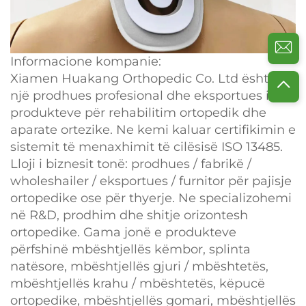
Informacione kompanie:
Xiamen Huakang Orthopedic Co. Ltd është
një prodhues profesional dhe eksportues i
produkteve për rehabilitim ortopedik dhe
aparate ortezike. Ne kemi kaluar certifikimin e
sistemit të menaxhimit të cilësisë ISO 13485.
Lloji i biznesit tonë: prodhues / fabrikë /
wholeshailer / eksportues / furnitor për pajisje
ortopedike ose për thyerje. Ne specializohemi
në R&D, prodhim dhe shitje orizontesh
ortopedike. Gama jonë e produkteve
përfshinë mbështjellës këmbor, splinta
natësore, mbështjellës gjuri / mbështetës,
mbështjellës krahu / mbështetës, këpucë
ortopedike, mbështjellës gomari, mbështjellës