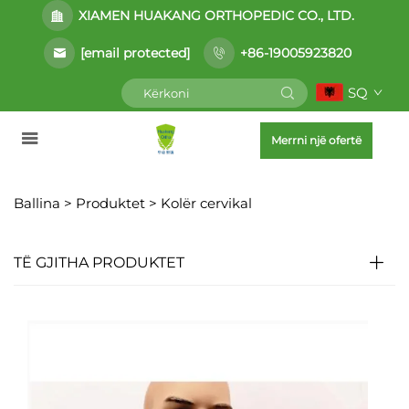
XIAMEN HUAKANG ORTHOPEDIC CO., LTD.
[email protected]
+86-19005923820
SQ
Merrni një ofertë
Ballina >
Produktet
>
Kolër cervikal
TË GJITHA PRODUKTET