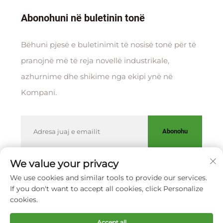
Abonohuni në buletinin tonë
Bëhuni pjesë e buletinimit të nosisë tonë për të
pranojnë më të reja novellë industrikale,
azhurnime dhe shikime nga ekipi ynë në
Kompani.
Abonohu
We value your privacy
We use cookies and similar tools to provide our services.
Të drejta kopjimi © XIAMEN HUAKANG ORTHOPEDIC CO.,
If you don't want to accept all cookies, click Personalize
LTD.
Politika e Privatësisë
cookies.
Rrotullo lart
Accept all