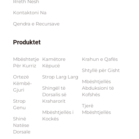
Rreth Nesh
Kontaktoni Na
Qendra e Rесursave
Produktet
Mbështetje
Kamëtore
Krahun e Qafës
Për Kurriz
Këpucë
Shtyllë për Gisht
Ortezë
Strop Larg Larg
Mbështjellës
Këmbë-
Shingël të
Abduksioni të
Gjuri
Dorsalis së
Kofshës
Strop
Kraharorit
Tjerë
Genu
Mbështjellës i
Mbështjellës
Shinë
Kockës
Natëse
Dorsale