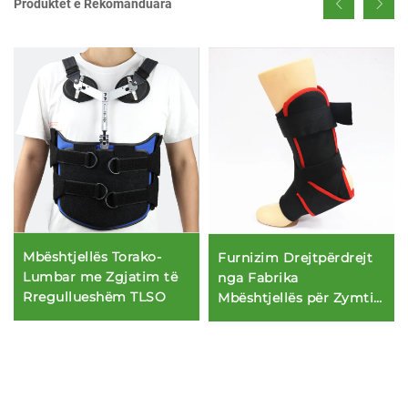
Produktet e Rekomanduara
Mbështjellës Torako-
Furnizim Drejtpërdrejt
Lumbar me Zgjatim të
nga Fabrika
Rregullueshëm TLSO
Mbështjellës për Zymtir
Këmbësh