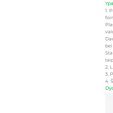
Ypa
1. 
for
Pla
val
Dau
bei
Sta
tai
2. 
3. 
4. 
Dyd