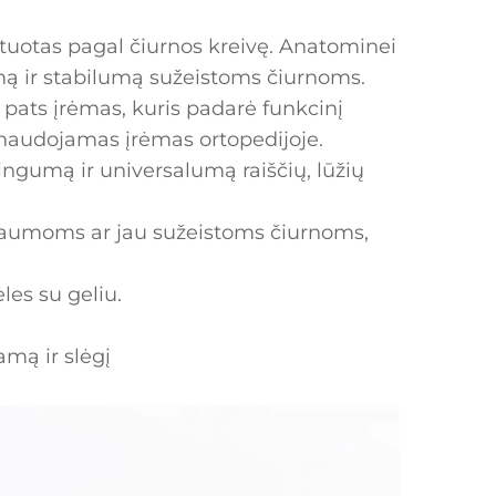
ektuotas pagal čiurnos kreivę. Anatominei
amą ir stabilumą sužeistoms čiurnoms.
 pats įrėmas, kuris padarė funkcinį
 naudojamas įrėmas ortopedijoje.
ingumą ir universalumą raiščių, lūžių
raumoms ar jau sužeistoms čiurnoms,
les su geliu.
amą ir slėgį