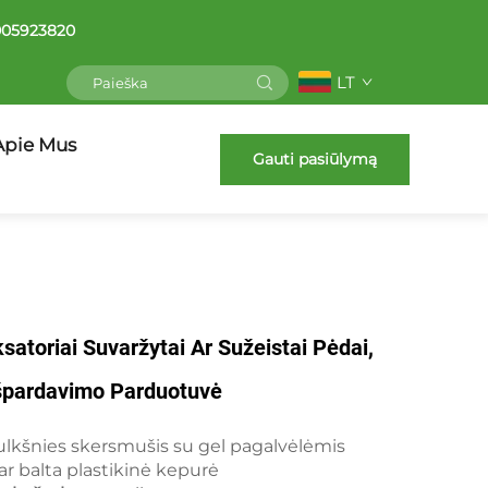
005923820
LT
Apie Mus
Gauti pasiūlymą
ksatoriai Suvaržytai Ar Sužeistai Pėdai,
špardavimo Parduotuvė
ulkšnies skersmušis su gel pagalvėlėmis
ar balta plastikinė kepurė