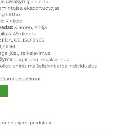
gal užsakymą:
priimta
amintojas, eksportuotojas
ng Ortho
mė:
Kinijoje
vadas:
Xiamen, Kinija
aikas:
45 dienos
:
FDA, CE, ISO13485
, ODM
agal jūsų reikalavimus
s žyma:
pagal jūsų reikalavimus
polietileninis maišelis/vnt arba individualus
ečiami testavimui.
menduojami produktai