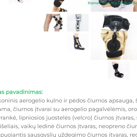
as pavadinimas:
ikoninis aerogelio kulno ir pėdos čiurnos apsauga,
ama, čiurnos įtvarai su aerogelio pagalvėlėmis, oro
rankė, lipniosios juostelės (velcro) čiurnos įtvaras,
šeliais, vaikų ledinė čiurnos įtvaras, neopreno čiu
puojantis sausgyslių uždegimo čiurnos įtvaras, reg