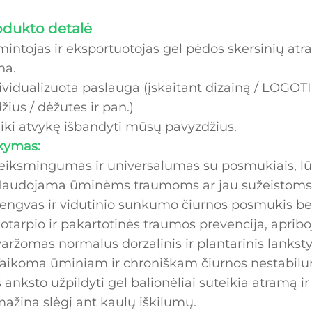
odukto detalė
intojas ir eksportuotojas gel pėdos skersinių at
na.
ividualizuota paslauga (įskaitant dizainą / LOGOTI
žius / dėžutes ir pan.)
iki atvykę išbandyti mūsų pavyzdžius.
kymas:
Veiksmingumas ir universalumas su posmukiais, lū
Naudojama ūminėms traumoms ar jau sužeistoms č
Lengvas ir vidutinio sunkumo čiurnos posmukis b
kotarpio ir pakartotinės traumos prevencija, apriboj
aržomas normalus dorzalinis ir plantarinis lankst
Taikoma ūminiam ir chroniškam čiurnos nestabilu
Iš anksto užpildyti gel balionėliai suteikia atramą i
ažina slėgį ant kaulų iškilumų.