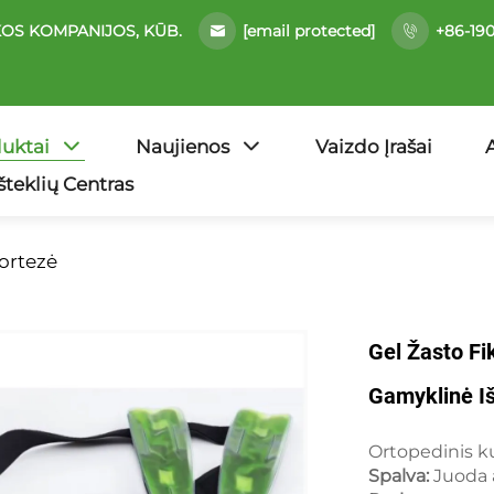
[email protected]
OS KOMPANIJOS, KŪB.
+86-19
uktai
Naujienos
Vaizdo Įrašai
Išteklių Centras
 ortezė
Gel Žasto Fi
Gamyklinė I
Ortopedinis k
Spalva:
Juoda 