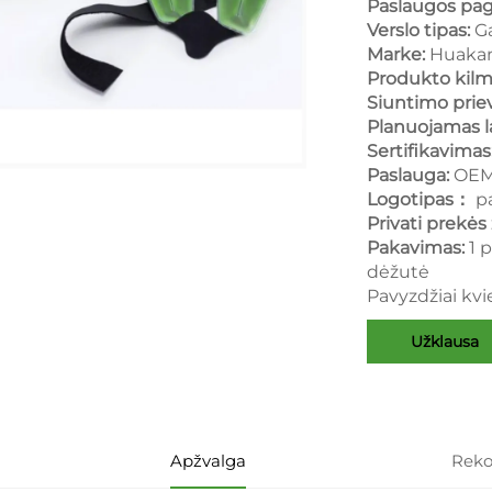
Paslaugos pa
Verslo tipas:
G
Marke:
Huaka
Produkto kil
Siuntimo prie
Planuojamas l
Sertifikavimas
Paslauga:
OEM
Logotipas：
p
Privati prekė
Pakavimas:
1 
dėžutė
Pavyzdžiai kvi
Užklausa
Apžvalga
Reko