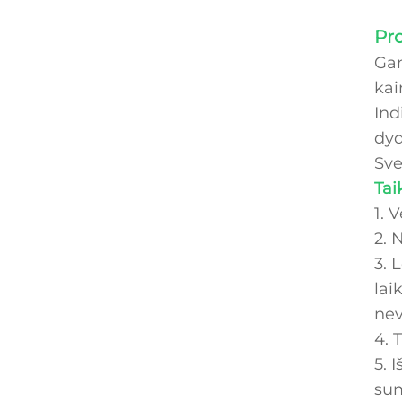
Pr
Gam
kai
Ind
dyd
Sve
Tai
1. 
2. 
3. 
lai
nev
4. 
5. 
sum