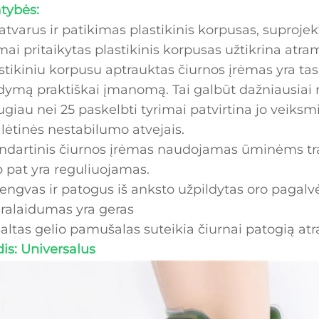
tybės:
Patvarus ir patikimas plastikinis korpusas, suproj
mai pritaikytas plastikinis korpusas užtikrina atr
stikiniu korpusu aptrauktas čiurnos įrėmas yra tas
dymą praktiškai įmanomą. Tai galbūt dažniausiai
giau nei 25 paskelbti tyrimai patvirtina jo veiksm
 lėtinės nestabilumo atvejais.
ndartinis čiurnos įrėmas naudojamas ūminėms t
p pat yra reguliuojamas.
Lengvas ir patogus iš anksto užpildytas oro pagalvė
Pralaidumas yra geras
Šaltas gelio pamušalas suteikia čiurnai patogią atr
is: Universalus