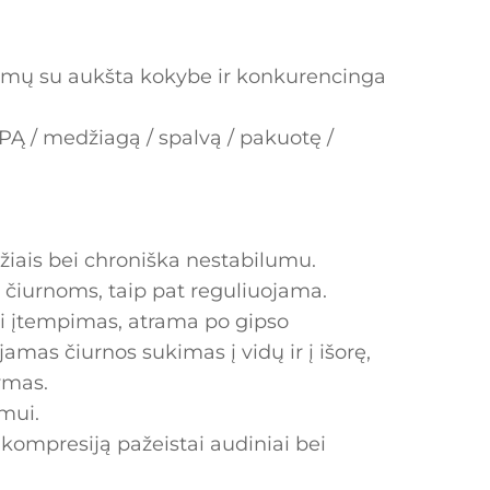
ramų su aukšta kokybe ir konkurencinga
PĄ / medžiagą / spalvą / pakuotę /
žiais bei chroniška nestabilumu.
iurnoms, taip pat reguliuojama.
ei įtempimas, atrama po gipso
amas čiurnos sukimas į vidų ir į išorę,
ymas.
mui.
r kompresiją pažeistai audiniai bei