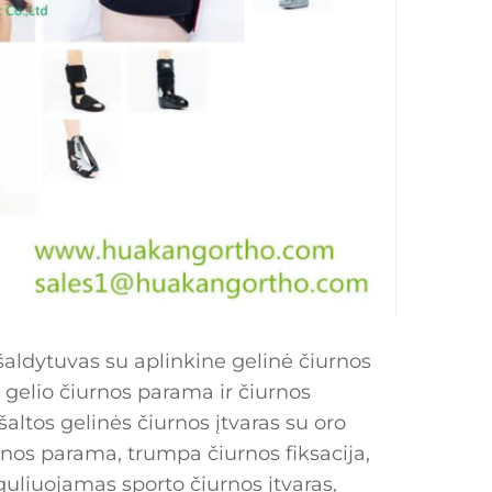
 šaldytuvas su aplinkine gelinė čiurnos
 gelio čiurnos parama ir čiurnos
 šaltos gelinės čiurnos įtvaras su oro
rnos parama, trumpa čiurnos fiksacija,
uliuojamas sporto čiurnos įtvaras,