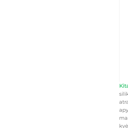
Kit
sil
atr
apy
mai
kvė