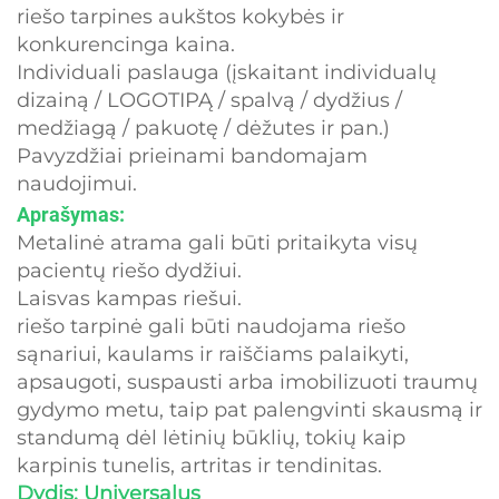
riešo tarpines aukštos kokybės ir
konkurencinga kaina.
Individuali paslauga (įskaitant individualų
dizainą / LOGOTIPĄ / spalvą / dydžius /
medžiagą / pakuotę / dėžutes ir pan.)
Pavyzdžiai prieinami bandomajam
naudojimui.
Aprašymas:
Metalinė atrama gali būti pritaikyta visų
pacientų riešo dydžiui.
Laisvas kampas riešui.
riešo tarpinė gali būti naudojama riešo
sąnariui, kaulams ir raiščiams palaikyti,
apsaugoti, suspausti arba imobilizuoti traumų
gydymo metu, taip pat palengvinti skausmą ir
standumą dėl lėtinių būklių, tokių kaip
karpinis tunelis, artritas ir tendinitas.
Dydis: Universalus