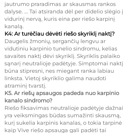
jautrumo praradimas ar skausmas rankos
dalyse. ... Tai atsiranda dėl per didelio slėgio į
vidurinį nervą, kuris eina per riešo karpinį
kanalą.
K4: Ar turėčiau dėvėti riešo skyriklį naktį?
Daugelis žmonių, sergančių lengvu ar
vidutiniu karpinio tunelio sindromu, kelias
savaites naktį dėvi skyriklį. Skyriklis palaiko
sąnarį neutralioje padėtyje. Simptomai naktį
būna stipresni, nes miegant ranka labiau
linksta. Vietoj skyriklio galima naudoti
atraminį tvarstį.
K5. Ar riešų apsaugos padeda nuo karpinio
kanalo sindromo?
Riešo fiksavimas neutralioje padėtyje dažnai
yra veiksmingas būdas sumažinti skausmą,
kurį sukelia karpinis kanalas, o tokia tarpinė
kaip Vive riešo apsauga gali padėti tai