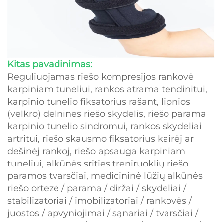
Kitas pavadinimas:
Reguliuojamas riešo kompresijos rankovė
karpiniam tuneliui, rankos atrama tendinitui,
karpinio tunelio fiksatorius rašant, lipnios
(velkro) delninės riešo skydelis, riešo parama
karpinio tunelio sindromui, rankos skydeliai
artritui, riešo skausmo fiksatorius kairėj ar
dešinėj rankoj, riešo apsauga karpiniam
tuneliui, alkūnės srities treniruoklių riešo
paramos tvarsčiai, medicininė lūžių alkūnės
riešo ortezė / parama / diržai / skydeliai /
stabilizatoriai / imobilizatoriai / rankovės /
juostos / apvyniojimai / sąnariai / tvarsčiai /