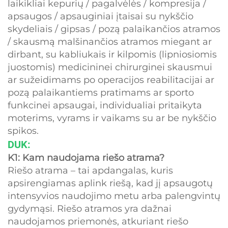
laikikliai kepurių / pagalvėlės / kompresija /
apsaugos / apsauginiai įtaisai su nykščio
skydeliais / gipsas / pozą palaikančios atramos
/ skausmą malšinančios atramos miegant ar
dirbant, su kabliukais ir kilpomis (lipniosiomis
juostomis) medicininei chirurginei skausmui
ar sužeidimams po operacijos reabilitacijai ar
pozą palaikantiems pratimams ar sporto
funkcinei apsaugai, individualiai pritaikyta
moterims, vyrams ir vaikams su ar be nykščio
spikos.
DUK:
K1: Kam naudojama riešo atrama?
Riešo atrama – tai apdangalas, kuris
apsirengiamas aplink riešą, kad jį apsaugotų
intensyvios naudojimo metu arba palengvintų
gydymąsi. Riešo atramos yra dažnai
naudojamos priemonės, atkuriant riešo