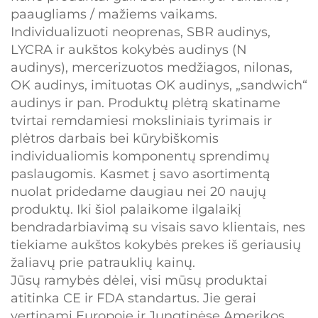
paaugliams / mažiems vaikams.
Individualizuoti neoprenas, SBR audinys,
LYCRA ir aukštos kokybės audinys (N
audinys), mercerizuotos medžiagos, nilonas,
OK audinys, imituotas OK audinys, „sandwich“
audinys ir pan. Produktų plėtrą skatiname
tvirtai remdamiesi moksliniais tyrimais ir
plėtros darbais bei kūrybiškomis
individualiomis komponentų sprendimų
paslaugomis. Kasmet į savo asortimentą
nuolat pridedame daugiau nei 20 naujų
produktų. Iki šiol palaikome ilgalaikį
bendradarbiavimą su visais savo klientais, nes
tiekiame aukštos kokybės prekes iš geriausių
žaliavų prie patrauklių kainų.
Jūsų ramybės dėlei, visi mūsų produktai
atitinka CE ir FDA standartus. Jie gerai
vertinami Europoje ir Jungtinėse Amerikos