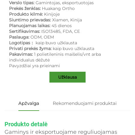
Verslo tipas:
Gamintojas, eksportuotojas
Prekės ženklas:
Huakang Ortho
Produkto kilmė:
Kinijoje
Siuntimo prievadas:
Xiamen, Kinija
Planuojamas laikas:
45 dienos
Sertifikavimas:
ISO13485, FDA, CE
Paslauga:
ODM, OEM
Logotipas：
kaip buvo užklausta
Privati prekės žyma:
kaip buvo užklausta
Pakavimas:
1 polietileninis maišelis/vnt arba
individualus dėžutė
Pavyzdžiai yra prieinami
Užklausa
Apžvalga
Rekomenduojami produktai
Produkto detalė
Gaminys ir eksportuojame reguliuojamas