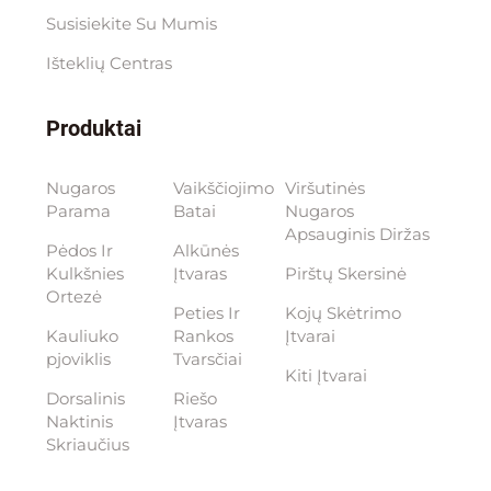
Susisiekite Su Mumis
Išteklių Centras
Produktai
Nugaros
Vaikščiojimo
Viršutinės
Parama
Batai
Nugaros
Apsauginis Diržas
Pėdos Ir
Alkūnės
Kulkšnies
Įtvaras
Pirštų Skersinė
Ortezė
Peties Ir
Kojų Skėtrimo
Kauliuko
Rankos
Įtvarai
pjoviklis
Tvarsčiai
Kiti Įtvarai
Dorsalinis
Riešo
Naktinis
Įtvaras
Skriaučius