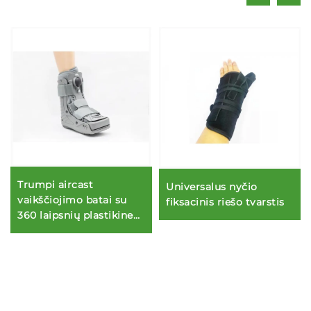
Trumpi aircast
Universalus nyčio
vaikščiojimo batai su
fiksacinis riešo tvarstis
360 laipsnių plastikine
kepure ir dviguba oro
pagalve viduje