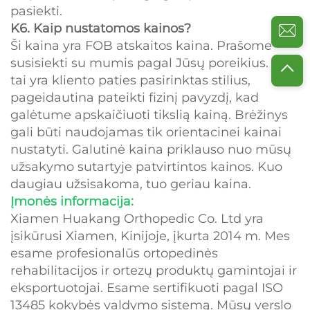
pasiekti.
K6. Kaip nustatomos kainos?
Ši kaina yra FOB atskaitos kaina. Prašome
susisiekti su mumis pagal Jūsų poreikius. Jei
tai yra kliento paties pasirinktas stilius,
pageidautina pateikti fizinį pavyzdį, kad
galėtume apskaičiuoti tikslią kainą. Brėžinys
gali būti naudojamas tik orientacinei kainai
nustatyti. Galutinė kaina priklauso nuo mūsų
užsakymo sutartyje patvirtintos kainos. Kuo
daugiau užsisakoma, tuo geriau kaina.
Įmonės informacija:
Xiamen Huakang Orthopedic Co. Ltd yra
įsikūrusi Xiamen, Kinijoje, įkurta 2014 m. Mes
esame profesionalūs ortopedinės
rehabilitacijos ir ortezų produktų gamintojai ir
eksportuotojai. Esame sertifikuoti pagal ISO
13485 kokybės valdymo sistemą. Mūsų verslo