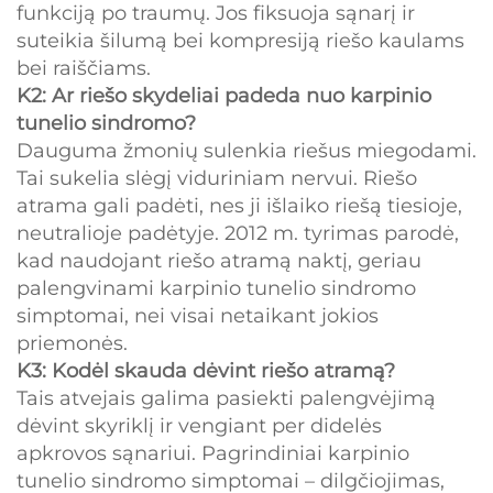
funkciją po traumų. Jos fiksuoja sąnarį ir
suteikia šilumą bei kompresiją riešo kaulams
bei raiščiams.
K2: Ar riešo skydeliai padeda nuo karpinio
tunelio sindromo?
Dauguma žmonių sulenkia riešus miegodami.
Tai sukelia slėgį viduriniam nervui. Riešo
atrama gali padėti, nes ji išlaiko riešą tiesioje,
neutralioje padėtyje. 2012 m. tyrimas parodė,
kad naudojant riešo atramą naktį, geriau
palengvinami karpinio tunelio sindromo
simptomai, nei visai netaikant jokios
priemonės.
K3: Kodėl skauda dėvint riešo atramą?
Tais atvejais galima pasiekti palengvėjimą
dėvint skyriklį ir vengiant per didelės
apkrovos sąnariui. Pagrindiniai karpinio
tunelio sindromo simptomai – dilgčiojimas,