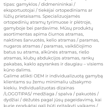
tipas: gamyklos / didmenininkai /
eksportuotojai / tiekėjai ortopediniams ar
lūžių prietaisams. Specializuojamės
ortopedinių atramų tyrimuose ir plėtroje,
gamyboje bei pardavime. Mūsų produktų
asortimentas apima čiurnos atramas,
naktines šarvuotės, kelio atramas / paramas,
nugaros atramas / paramas, vaikščiojimo
batus su atrama, alkūnės atramas, riešo
atramas, klubų abdukcijos atramas, rankų
pakabas, kaklo apyrankes ir daugiau – visiems
kūno dalims.
Galime atlikti OEM ir individualizuotą gamybą
klientams su žemu minimaliu užsakymo
kiekiu. Individualizuotas dizainas
/LOGOTIPAS/ medžiaga / spalva / pakuotės /
dydžiai / dėžutės pagal jūsų pageidavimą, kai
kurie produktai gali būti pritaikyti vaikams /