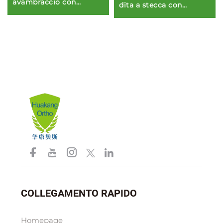
avambraccio con
dita a stecca con
impugnature e barra
alluminio e schiuma
metallica regolabile
angolare
COLLEGAMENTO RAPIDO
Homepage