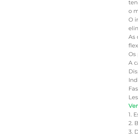
ten
o m
O i
eli
As 
fle
Os 
A c
Dis
Ind
Fas
Les
Ven
1. 
2. 
3. 