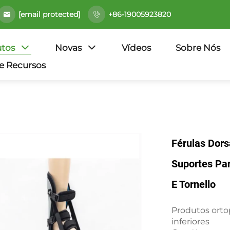
[email protected]
+86-19005923820
tos
Novas
Vídeos
Sobre Nós
e Recursos
Férulas Dors
Suportes Par
E Tornello
Produtos orto
inferiores