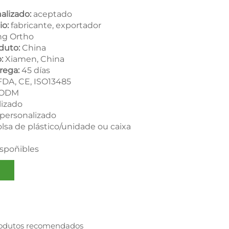
alizado:
aceptado
io:
fabricante, exportador
g Ortho
duto:
China
o:
Xiamen, China
rega:
45 días
FDA, CE, ISO13485
 ODM
lizado
personalizado
olsa de plástico/unidade ou caixa
ispoñibles
odutos recomendados