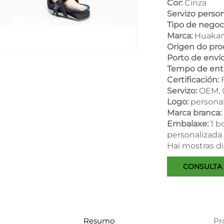
Cor:
Cinza
Servizo person
Tipo de negoc
Marca:
Huakan
Origen do pro
Porto de enví
Tempo de ent
Certificación:
Servizo:
OEM,
Logo:
persona
Marca branca:
Embalaxe:
1 b
personalizada
Hai mostras d
CONSULTA
Resumo
Pr