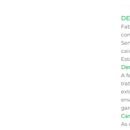
DE
Fab
com
Ser
cai
Est
Des
A f
tra
ext
env
gar
Car
As 