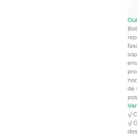
Ou
Bot
rep
fas
sop
env
pro
noc
de 
pos
Van
√ C
√ G
des