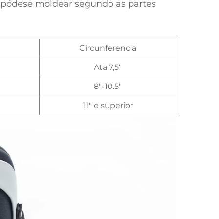
, pódese moldear segundo as partes
Circunferencia
Ata 7,5″
8"-10.5"
11″ e superior