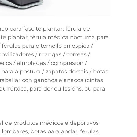
eo para fascite plantar, férula de
cite plantar, férula médica nocturna para
 férulas para o tornello en espica /
nmovilizadores / mangas / correas /
apelos / almofadas / compresión /
 para a postura / zapatos dorsais / botas
traballar con ganchos e anacos (cintas
uirúrxica, para dor ou lesións, ou para
al de produtos médicos e deportivos
 lombares, botas para andar, ferulas