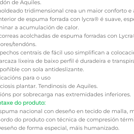
dón de Aquiles.
oldeado tridimensional crea un maior conforto e 
nterior de espuma forrada con lycra® é suave, espo
minar a acumulación de calor.
correas acolchadas de espuma forradas con Lycra
xores/tendóns.
pechos centrais de fácil uso simplifican a colocaci
arcaza lixeira de baixo perfil é duradeira e transpir
poñible con sola antideslizante.
icacións para o uso
ciosis plantar. Tendinosis de Aquiles.
ións por sobrecarga nas extremidades inferiores.
taxe do produto:
Espuma nacional con deseño en tecido de malla, m
Bordo do produto con técnica de compresión térmi
Deseño de forma especial, máis humanizado.