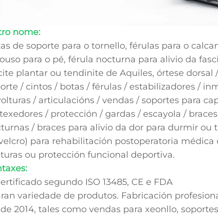
tro nome:
as de soporte para o tornello, férulas para o calcan
ouso para o pé, férula nocturna para alivio da fas
cite plantar ou tendinite de Aquiles, órtese dorsal /
orte / cintos / botas / férulas / estabilizadores / i
olturas / articulacións / vendas / soportes para c
texedores / protección / gardas / escayola / braces
turnas / braces para alivio da dor para durmir ou 
velcro) para rehabilitación postoperatoria médica q
turas ou protección funcional deportiva.
taxes:
ertificado segundo ISO 13485, CE e FDA
ran variedade de produtos. Fabricación profesion
de 2014, tales como vendas para xeonllo, soportes