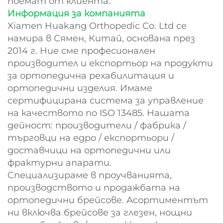
поемат от клиента.
Информация за компанията
Xiamen Huakang Orthopedic Co. Ltd се
намира в Сямен, Китай, основана през
2014 г. Ние сме професионален
производител и експортьор на продукти
за ортопедична рехабилитация и
ортопедични изделия. Имаме
сертифицирана система за управление
на качеството по ISO 13485. Нашата
дейност: производители / фабрика /
търговци на едро / експортьори /
доставчици на ортопедични или
фрактурни апарати.
Специализираме в проучванията,
производството и продажбата на
ортопедични брейсове. Асортиментът
ни включва брейсове за глезен, нощни