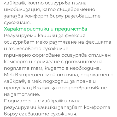
лайкра®, което осигурява пълна
имобилизация, като същевременно
запазва комфорт върху разгъващите
сухожилия.
Характеристики и предимства
Регулируеми каишки за флексия
осигуряват меко разтягане на фасцията
и ахилесовото сухожилие.
тримерно формоване осигурява отличен
комфорт и прилягане с допълнителна
подплата там, където е необходима.
Мек вътрешен слой от пяна, подплатен с
лайкра®, е мек, подходящ за пране и
пропускащ въздух, за предотвратяване
на затопляне.
Подплатени с лайкра® и пяна
регулируеми каишки запазват комфорта
върху сгъващите сухожилия.