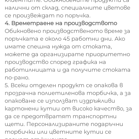
клиентите. Обикновените продукти са
налични от склад, специалните цветове
се произвеждат по поръчка.
4. Времетраене на производството
Обикновено производственото време за
поръчката е около 45 работни дни. Ако
имате спешна нужда от стоката,
можете да организирате приоритетно
производство според графика на
работилницата и да получите стоката
по-рано.
5. Всеки отделен продукт се опакова в
прозрачна полиетиленова торбичка, а за
опаковане се използват издръжливи
картонени кутии от високо качество, за
да се предотвратят транспортни
щети. Персонализираните подаръчни
торбички или цветните кутии се