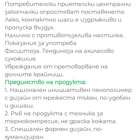
Потребителски приятелски централни
закопчалки опростяват поставянето.
Леко, компактно шаси е издръжливо и
пропуска въздух.
Налично с противопъзелива настилка.
Показания за употреба
Фасцитоза. Тендиноза на ахилесово
сухожилие.
Увреждания от претоварване на
долните крайници.
Предимство на продукта:
1. Национален инициативен пенополимер
с дизайн от мрежеста тъкан, по-удобен
и дишаш.
2. Ръб на продукта с техника за
термокомпресия, не драска кожата.
3. Специален формен дизайн, по-
хуманизиран.