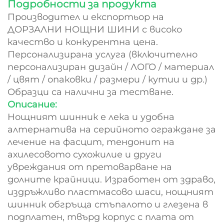
Подробности за продукта
Производител и експортьор на
ДОРЗАЛНИ НОЩНИ ШИНИ с високо
качество и конкурентна цена.
Персонализирана услуга (включително
персонализиран дизайн / ЛОГО / материал
/ цвят / опаковки / размери / кутии и др.)
Образци са налични за тестване.
Описание:
Нощният шинник е лека и удобна
алтернатива на серийното ограждане за
лечение на фасцит, тендонит на
ахилесовото сухожилие и други
увреждания от претоварване на
долните крайници. Изработен от здраво,
издръжливо пластмасово шаси, нощният
шинник обгръща стъпалото и глезена в
подплатен, твърд корпус с плата от