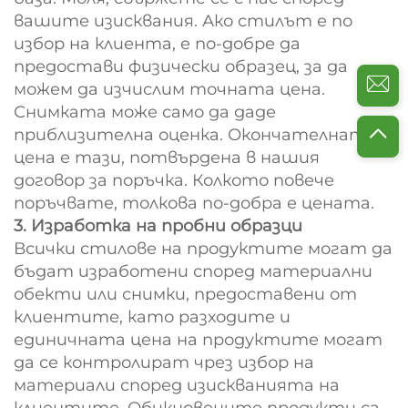
вашите изисквания. Ако стилът е по
избор на клиента, е по-добре да
предостави физически образец, за да
можем да изчислим точната цена.
Снимката може само да даде
приблизителна оценка. Окончателната
цена е тази, потвърдена в нашия
договор за поръчка. Колкото повече
поръчвате, толкова по-добра е цената.
3. Изработка на пробни образци
Всички стилове на продуктите могат да
бъдат изработени според материални
обекти или снимки, предоставени от
клиентите, като разходите и
единичната цена на продуктите могат
да се контролират чрез избор на
материали според изискванията на