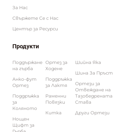
За Нас
Свържете Се с Нас
Център за Ресурси
Продукти
Поддържане
Ортез за
Шийна Яка
на гърба
Ходене
Шинa За Пръст
Анко-фут
Поддръжка
Ортези за
Ортез
за Лактя
Отвеждане на
Поддръжка
Раменни
Тазобедрената
за
Повязки
Става
Коляното
Китка
Други Ортези
Нощен
Щифт за
Гърба