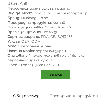
Цвят:
Сив
Персонализирана услуга:
прието
Вид дейност:
производител, експортьор
Бренд:
Huakang Ortho
Произход на продукта:
Китай
Порт за доставка:
Сямен, Китай
Време за изпълнение:
45 дни
Сертифициране:
FDA, CE, ISO13485
Услуга:
OEM, ODM
Лого：
персонализиран
Частна марка:
персонализиран
Опаковане:
1 полиетиленов плик / бр. или
персонализирана кутия
Пробни образци са налични
Заявка
Общ преглед
Препоръчани продукти