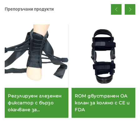
Препоръчани продукти
ROM двустранен OA
Регулируем глезенен
колан за коляно с CE и
фиксатор с бързо
FDA
окачване за
сноподобен глезен