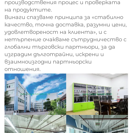
производствения процес и проверката
на продуктите.
Винаги спазваме принципа за «стабилно
качество, точна доставка, разумни цени,
удовлетвореност на клиента», и с
нетърпение очакваме сътрудничество с
глобални търговски партньори, за да
изградим дълготрайни, искрени и
взаимноизгодни партньорски
отношения.