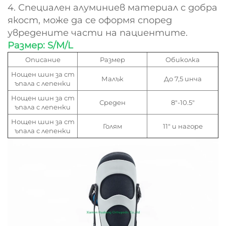
4. Специален алуминиев материал с добра
якост, може да се оформя според
увредените части на пациентите.
Размер: S/M/L
Описание
Размер
Обиколка
Нощен шин за ст
Малък
До 7,5 инча
ъпала с лепенки
Нощен шин за ст
Среден
8"-10.5"
ъпала с лепенки
Нощен шин за ст
Голям
11" и нагоре
ъпала с лепенки