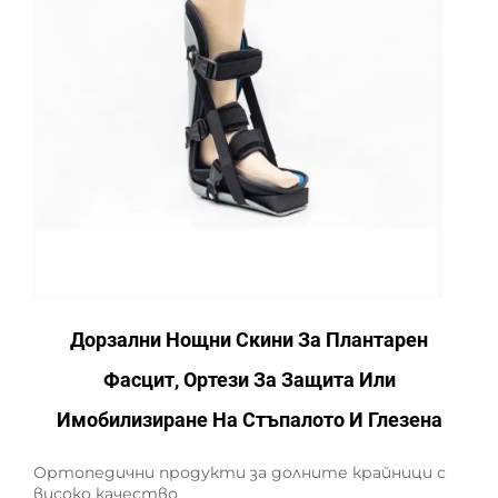
Дорзални Нощни Скини За Плантарен
Фасцит, Ортези За Защита Или
Имобилизиране На Стъпалото И Глезена
Ортопедични продукти за долните крайници с
високо качество