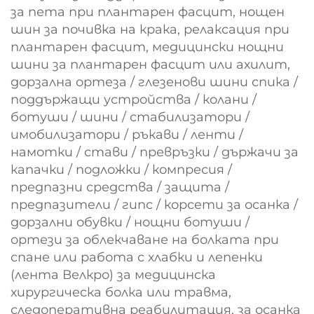
за пета при плантарен фасцит, нощен
шин за почивка на крака, релаксация при
плантарен фасцит, медицински нощни
шини за плантарен фасцит или ахилит,
дорзална ортеза / глезенови шини спика /
поддържащи устройства / колани /
ботуши / шини / стабилизатори /
имобилизатори / ръкави / ленти /
намотки / стави / превръзки / държачи за
капачки / подложки / компресия /
предпазни средства / защита /
предпазители / гипс / корсети за осанка /
дорзални обувки / нощни ботуши /
ортези за облекчаване на болката при
спане или работа с хлабки и лепенки
(лента Велкро) за медицинска
хирургическа болка или травма,
следоперативна реабилитация, за осанка