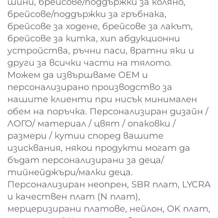
шини, брейсове/поддържки за коляно,
брейсове/поддържки за гръбнака,
брейсове за ходене, брейсове за лакът,
брейсове за китка, хип абдукционни
устройства, ръчни паси, вратни яки и
други за всички части на тялото.
Можем да извършваме OEM и
персонализирано производство за
нашите клиенти при нисък минимален
обем на поръчка. Персонализиран дизайн /
ЛОГО/ материал / цвят / опаковки /
размери / кутии според вашите
изисквания, някои продукти могат да
бъдат персонализирани за деца/
тийнейджъри/малки деца.
Персонализиран неопрен, SBR плат, LYCRA
и качествен плат (N плат),
мерцеризирани платове, нейлон, OK плат,