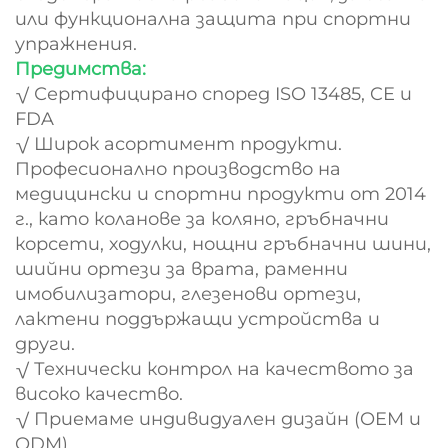
или функционална защита при спортни
упражнения.
Предимства:
√ Сертифицирано според ISO 13485, CE и
FDA
√ Широк асортимент продукти.
Професионално производство на
медицински и спортни продукти от 2014
г., като коланове за коляно, гръбначни
корсети, ходулки, нощни гръбначни шини,
шийни ортези за врата, раменни
имобилизатори, глезенови ортези,
лактени поддържащи устройства и
други.
√ Технически контрол на качеството за
високо качество.
√ Приемаме индивидуален дизайн (OEM и
ODM)