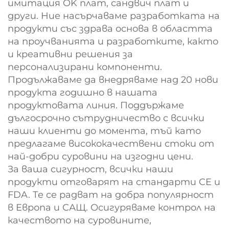
имитация OK плат, сандвич плат и
други. Ние насърчаваме разработката на
продукти със здрава основа в областта
на проучванията и разработките, както
и креативни решения за
персонализирани компоненти.
Продължаваме да внедряваме над 20 нови
продукта годишно в нашата
продуктовата линия. Поддържаме
дългосрочно сътрудничество с всички
наши клиенти до момента, тъй като
предлагаме висококачествени стоки от
най-добри суровини на изгодни цени.
За ваша сигурност, всички наши
продукти отговарят на стандарти CE и
FDA. Те се радват на добра популярност
в Европа и САЩ. Осигуряваме контрол на
качеството на суровините,