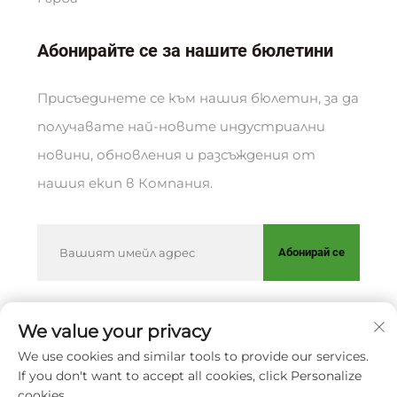
Абонирайте се за нашите бюлетини
Присъединете се към нашия бюлетин, за да
получавате най-новите индустриални
новини, обновления и разсъждения от
нашия екип в Компания.
Абонирай се
We value your privacy
Всички права запазени © XIAMEN HUAKANG
We use cookies and similar tools to provide our services.
ORTHOPEDIC CO., LTD.
Политика за
If you don't want to accept all cookies, click Personalize
поверителност
cookies.