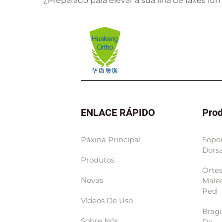
¿Preparado para elevar a súa liña de faxes l
ENLACE RÁPIDO
Pro
Páxina Principal
Sopo
Dorsa
Produtos
Orte
Novas
Male
Ped
Vídeos De Uso
Bragu
Sobre Nós
De