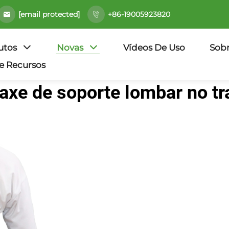
[email protected]
+86-19005923820
utos
Novas
Vídeos De Uso
Sob
e Recursos
faxe de soporte lombar no tr