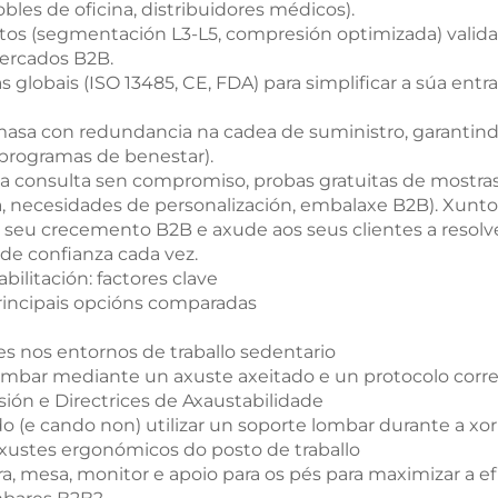
les de oficina, distribuidores médicos).
tos (segmentación L3-L5, compresión optimizada) valid
mercados B2B.
lobais (ISO 13485, CE, FDA) para simplificar a súa entra
asa con redundancia na cadea de suministro, garantin
 programas de benestar).
consulta sen compromiso, probas gratuitas de mostras o
ca, necesidades de personalización, embalaxe B2B). Xunt
eu crecemento B2B e axude aos seus clientes a resolver
de confianza cada vez.
bilitación: factores clave
Principais opcións comparadas
s nos entornos de traballo sedentario
lombar mediante un axuste axeitado e un protocolo corr
ión e Directrices de Axaustabilidade
e cando non) utilizar un soporte lombar durante a xor
axustes ergonómicos do posto de traballo
a, mesa, monitor e apoio para os pés para maximizar a efi