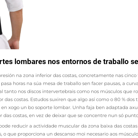
tes lombares nos entornos de traballo s
resión na zona inferior das costas, concretamente nas cinco
pasa horas na súa mesa de traballo sen facer pausas, a curv
al tanto nos discos intervertebrais como nos músculos que 
r das costas. Estudos suxiren que algo así como o 80 % dos 
en xogo un bo soporte lombar. Unha faja ben adaptada axu
ior das costas, en vez de deixar que se concentre nun só punto
 pode reducir a actividade muscular da zona baixa das cost
es, o que proporciona un descanso moi necesario aos múscu