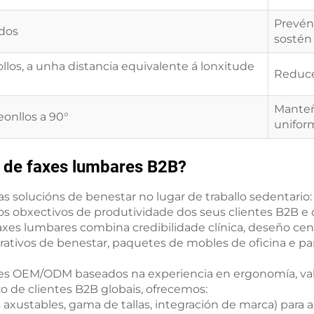
Prevén
ados
sostén
ollos, a unha distancia equivalente á lonxitude
Reduce
Manteñ
eonllos a 90°
unifor
a de faxes lumbares B2B?
s solucións de benestar no lugar de traballo sedentario
 os obxectivos de produtividade dos seus clientes B2B e
axes lumbares combina credibilidade clínica, deseño cent
ativos de benestar, paquetes de mobles de oficina e par
es OEM/ODM baseados na experiencia en ergonomía, valid
o de clientes B2B globais, ofrecemos:
 axustables, gama de tallas, integración de marca) par