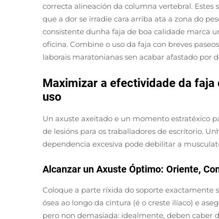
correcta alineación da columna vertebral. Estes
que a dor se irradie cara arriba ata a zona do pe
consistente dunha faja de boa calidade marca un
oficina. Combine o uso da faja con breves pase
laborais maratonianas sen acabar afastado por d
Maximizar a efectividade da faja
uso
Un axuste axeitado e un momento estratéxico pa
de lesións para os traballadores de escritorio
dependencia excesiva pode debilitar a musculatu
Alcanzar un Axuste Óptimo: Oriente, Com
Coloque a parte ríxida do soporte exactamente so
ósea ao longo da cintura (é o creste ilíaco) e as
pero non demasiada: idealmente, deben caber dúas