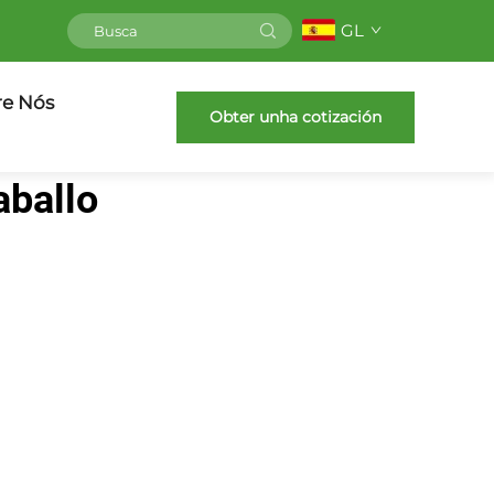
GL
re Nós
Obter unha cotización
aballo