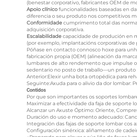
(benestar corporativo, fabricantes OEM de mob
Apoio clínico
funcionalidades baseadas en da
diferencia o seu produto nos competitivos 
Conformidade
cumprimento total das normas g
adquisición corporativa.
Escalabilidade
capacidade de produción en m
(por exemplo, implantacións corporativas de
Póñase en contacto connosco hoxe para unha 
fabricación propia (OEM) (alineación da mar
lumbares de alto rendemento que impulse o s
sedentario no posto de traballo—un produto 
Anterior:
Elexir unha bota ortopédica para reha
Seguinte:
Axuda para o alivio da dor lombar: 
Contidos
Por que son importantes os soportes lombare
Maximizar a efectividade da faja de soporte 
Alcanzar un Axuste Óptimo: Oriente, Compres
Duración do uso e momento adecuado: Cando (
Integración das fajas de soporte lombar cos 
Configuración sinérxica: aliñamento de cadeir