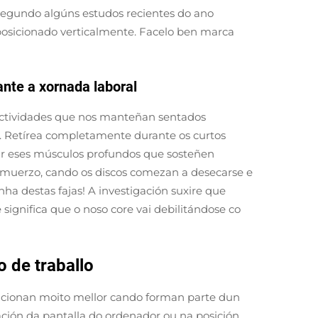
 Segundo algúns estudos recientes do ano
posicionado verticalmente. Facelo ben marca
nte a xornada laboral
 actividades que nos manteñan sentados
. Retírea completamente durante os curtos
var eses músculos profundos que sosteñen
lmuerzo, cando os discos comezan a desecarse e
 destas fajas! A investigación suxire que
ignifica que o noso core vai debilitándose co
 de traballo
funcionan moito mellor cando forman parte dun
cación da pantalla do ordenador ou na posición