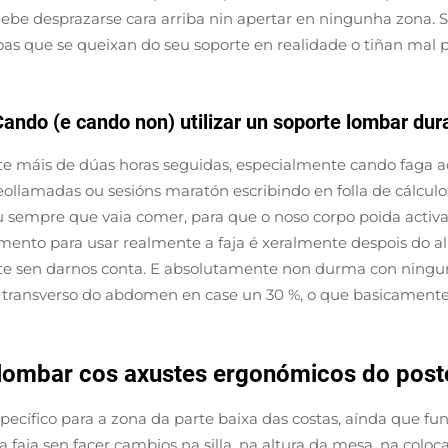
debe desprazarse cara arriba nin apertar en ningunha zona.
s que se queixan do seu soporte en realidade o tiñan mal 
ndo (e cando non) utilizar un soporte lombar dura
nte máis de dúas horas seguidas, especialmente cando faga
llamadas ou sesións maratón escribindo en folla de cálculo
ou sempre que vaia comer, para que o noso corpo poida acti
ento para usar realmente a faja é xeralmente despois do a
e sen darnos conta. E absolutamente non durma con ningunha
o transverso do abdomen en case un 30 %, o que basicamente s
 lombar cos axustes ergonómicos do posto
specífico para a zona da parte baixa das costas, aínda que 
 faja sen facer cambios na silla, na altura da mesa, na colo