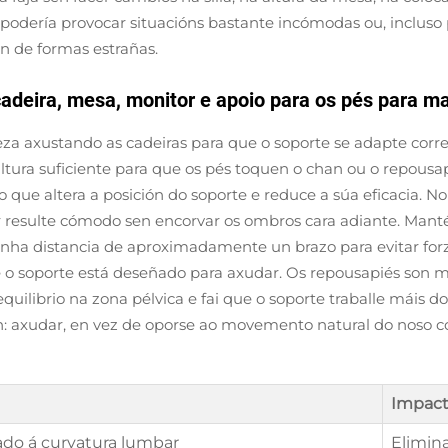
podería provocar situacións bastante incómodas ou, incluso 
n de formas estrañas.
adeira, mesa, monitor e apoio para os pés para ma
 axustando as cadeiras para que o soporte se adapte corre
ltura suficiente para que os pés toquen o chan ou o repousa
s, o que altera a posición do soporte e reduce a súa eficacia. 
ar resulte cómodo sen encorvar os ombros cara adiante. Manté
unha distancia de aproximadamente un brazo para evitar forz
que o soporte está deseñado para axudar. Os repousapiés son
o equilibrio na zona pélvica e fai que o soporte traballe mái
n: axudar, en vez de oporse ao movemento natural do noso 
Impact
do á curvatura lumbar
Elimin