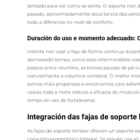
sentado para ver como se sente. O soporte non 
pasado, aproximadamente dous terzos das persoa
toda a diferenza no nivel de conforto.
Duración do uso e momento adecuado: Ca
Intente non usar a faja de forma continua dura
demasiado tempo, como esas interminables video
paseos entre reunións, as breves pausas de pé 
naturalmente a columna vertebral. O mellor mom
somos máis propensos a encorvarnos cara adiant
usalas toda a noite reduce a eficacia do múscul
tempo en vez de fortalecerse.
Integración das fajas de soporte
As fajas de soporte lombar ofrecen un soporte e
conxunto ergonómico integral. Se alguén usa só a