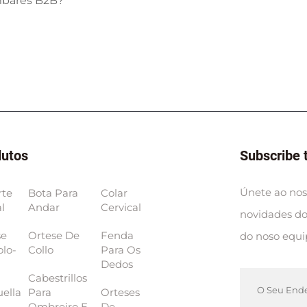
umbares B2B?
dutos
Subscribe 
Únete ao noso
rte
Bota Para
Colar
l
Andar
Cervical
novidades do 
se
Ortese De
Fenda
do noso equ
olo-
Collo
Para Os
Dedos
Cabestrillos
ella
Para
Orteses
Ombreiro E
De