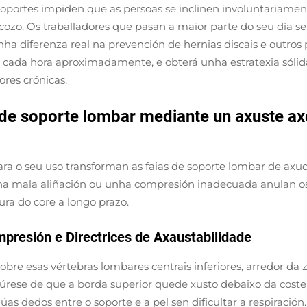
 soportes impiden que as persoas se inclinen involuntariamen
scozo. Os traballadores que pasan a maior parte do seu día s
ha diferenza real na prevención de hernias discais e outros
os cada hora aproximadamente, e obterá unha estratexia sól
ores crónicas.
 de soporte lombar mediante un axuste ax
ra o seu uso transforman as faias de soporte lombar de axud
. Unha mala aliñación ou unha compresión inadecuada anulan 
ra do core a longo prazo.
presión e Directrices de Axaustabilidade
bre esas vértebras lombares centrais inferiores, arredor da 
egúrese de que a borda superior quede xusto debaixo da costela
 dedos entre o soporte e a pel sen dificultar a respiración.