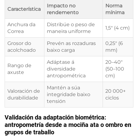
Impacto no
Norma
Característica
rendemento
mínima
Anchura da
Distribúe o peso de
1,5" (4 cm)
Correa
maneira uniforme
Grosor do
Prevén as rozaduras
0,25" (6
acolchoado
baixo carga
mm)
Adáptase á
20–40"
Rango de
diversidade
(50–100
axuste
antropométrica
cm)
Mantén a súa
Valoración de
20 000+
integridade baixo
durabilidade
ciclos
tensión
Validación da adaptación biométrica:
antropometría desde a mociña ata o ombro en
grupos de traballo