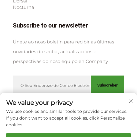
Dorsal
Nocturna
Subscribe to our newsletter
Únete ao noso boletín para recibir as últimas
novidades do sector, actualizacións e
perspectivas do noso equipo en Company.
Subscreber
We value your privacy
We use cookies and similar tools to provide our services.
Copyright © XIAMEN HUAKANG ORTHOPEDIC CO., LTD.
If you don't want to accept all cookies, click Personalize
Política de privacidade
cookies.
Scroll to top