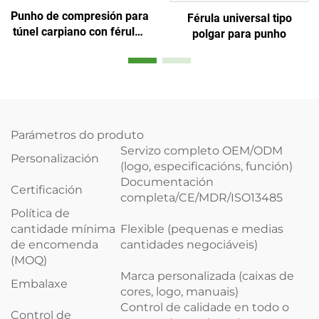
Punho de compresión para
Férula universal tipo
túnel carpiano con férulas
polgar para punho
axustables, cómodo para
durmir e alivio das mans
Parámetros do produto
Servizo completo OEM/ODM
Personalización
(logo, especificacións, función)
Documentación
Certificación
completa/CE/MDR/ISO13485
Política de
cantidade mínima
Flexible (pequenas e medias
de encomenda
cantidades negociáveis)
(MOQ)
Marca personalizada (caixas de
Embalaxe
cores, logo, manuais)
Control de calidade en todo o
Control de