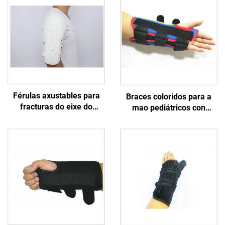
Férulas axustables para
Braces coloridos para a
fracturas do eixe do
mao pediátricos con
úmero e braces sarmiento
reforsos de aluminio para
para o brazo superior e o
nenos / cativos /
ombro
adolescentes / infantes