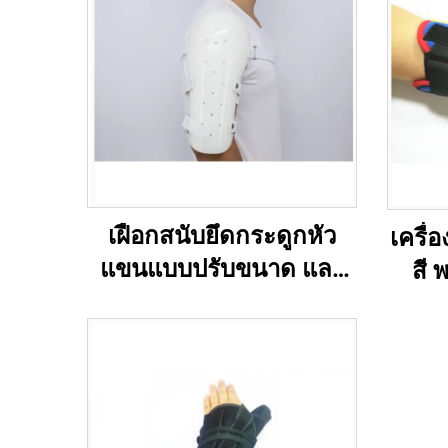
เฝือกสนับยึดกระดูกหัว
เครื่
แขนแบบปรับขนาด และ
สี 
เฝือกซาร์เมียนโต สำหรับ
สำหรั
แขนส่วนบนและไหล่