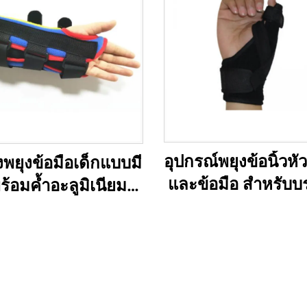
อุปกรณ์พยุงข้อนิ้วหั
องพยุงข้อมือเด็กแบบมี
และข้อมือ สำหรับบ
พร้อมค้ำอะลูมิเนียม
อาการปวด ข้อเคล็ด
บเด็ก เด็กเล็ก วัยรุ่น
เนื้อฉีกขาด ข้ออั
และทารก
ภาวะท่อร้อยหวายอ
และนิ้วล็อก