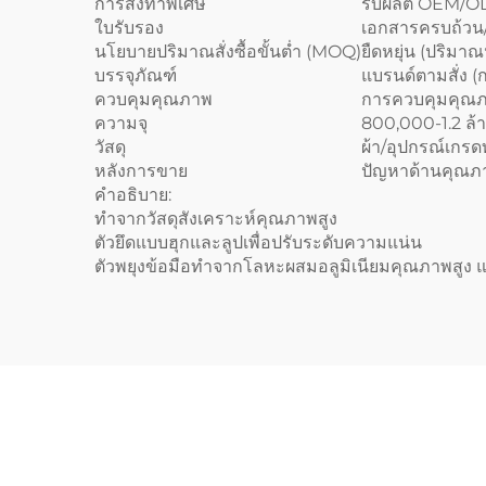
การสั่งทำพิเศษ
รับผลิต OEM/OD
ใบรับรอง
เอกสารครบถ้ว
นโยบายปริมาณสั่งซื้อขั้นต่ำ (MOQ)
ยืดหยุ่น (ปริมา
บรรจุภัณฑ์
แบรนด์ตามสั่ง (กล
ควบคุมคุณภาพ
การควบคุมคุณภา
ความจุ
800,000-1.2 ล้าน
วัสดุ
ผ้า/อุปกรณ์เกร
หลังการขาย
ปัญหาด้านคุณภา
คำอธิบาย:
ทำจากวัสดุสังเคราะห์คุณภาพสูง
ตัวยึดแบบฮุกและลูปเพื่อปรับระดับความแน่น
ตัวพยุงข้อมือทำจากโลหะผสมอลูมิเนียมคุณภาพสูง