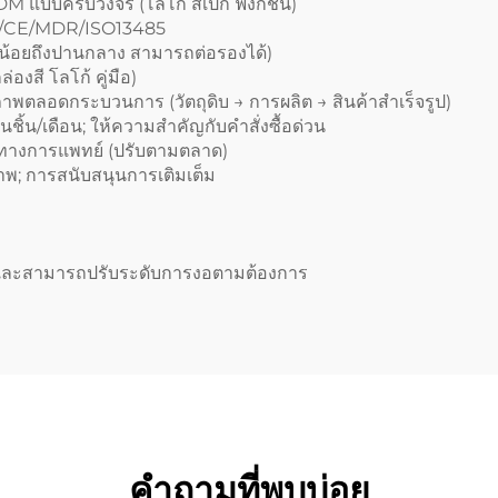
M แบบครบวงจร (โลโก้ สเปก ฟังก์ชัน)
น/CE/MDR/ISO13485
ณน้อยถึงปานกลาง สามารถต่อรองได้)
่องสี โลโก้ คู่มือ)
พตลอดกระบวนการ (วัตถุดิบ → การผลิต → สินค้าสำเร็จรูป)
ชิ้น/เดือน; ให้ความสำคัญกับคำสั่งซื้อด่วน
ดทางการแพทย์ (ปรับตามตลาด)
พ; การสนับสนุนการเติมเต็ม
 และสามารถปรับระดับการงอตามต้องการ
คำถามที่พบบ่อย