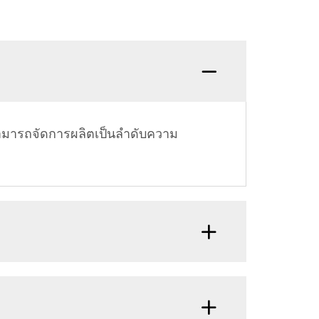
คำถาม:
สามารถจัดการผลิตเป็นลำดับความ