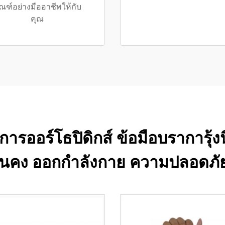
ัณฑ์อย่างมืออาชีพให้กับ
คุณ
รออร์โธปิดิกส์ ข้อมือบราการุ้งนิ้
่นคง ออกกำลังกาย ความปลอดภัย 