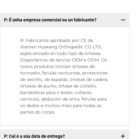
P: É unha empresa comercial ou un fabricante?
P:
R: Fabricante aprobado por CE de
Xiamen Huakang Orthopedic CO LTD,
especializado en todo tipo de órteses.
Dispoñemos de servizo OEM e ODM. Os
nosos produtos inclúen órteses de
tornoello, ferulas nocturnas, protectores
de xeonllo, de espalda, órteses de cadera,
órteses de punlo, órtese de colleito,
bandoleiras para o brazo, collares
cervicais, abdución de anca, ferulas para
os dedos e moitos máis para todas as
partes do corpo.
P: Cal é a súa data de entrega?