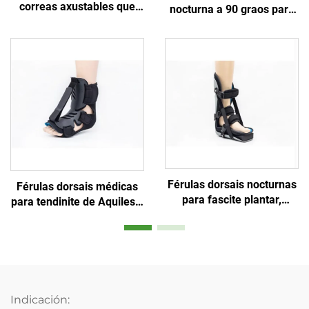
correas axustables que
nocturna a 90 graos para
estiran a fascia plantar e o
fascite plantar e tendinite
tendón de Aquiles
de Aquiles
Férulas dorsais nocturnas
Férulas dorsais médicas
para fascite plantar,
para tendinite de Aquiles e
suportes para protección
pé caído
ou inmovilización do pé e
tornello
Indicación: