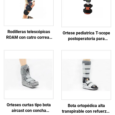
Rodilleras telescópicas
Ortese pediatrica T-scope
ROAM con catro correas
postoperatoria para
protectoras, fabricante
rodilla, estabilizador de
personalizado de orteses
rótula
ortopédicas
Orteses curtas tipo bota
Bota ortopédica alta
aircast con concha
transpirable con refuerzos