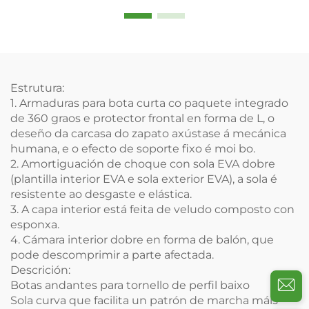
plástica de 360 graos e
de aluminio e espuma de
balón interior dobre
malla aérea
Estrutura:
1.
Armaduras para bota curta
co paquete integrado
de 360 graos e protector frontal en forma de L, o
deseño da carcasa do zapato axústase á mecánica
humana, e o efecto de soporte fixo é moi bo.
2. Amortiguación de choque con sola EVA dobre
(plantilla interior EVA e sola exterior EVA), a sola é
resistente ao desgaste e elástica.
3. A capa interior está feita de veludo composto con
esponxa.
4. Cámara interior dobre en forma de balón, que
pode descomprimir a parte afectada.
Descrición:
Botas andantes para tornello de perfil baixo
Sola curva que facilita un patrón de marcha máis