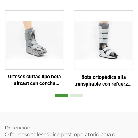
protectoras, fabricante
rodilla, estabilizador de
personalizado de orteses
rótula
ortopédicas
Orteses curtas tipo bota
Bota ortopédica alta
aircast con concha
transpirable con refuerzos
plástica de 360 graos e
de aluminio e espuma de
balón interior dobre
malla aérea
Descrición:
O fermoso telescópico post-operatorio para o