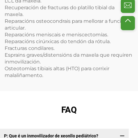
LCL da maxela.
Recuperación de fracturas do platillo tibial da
maxela.
Reparacións osteocondrais para mellorar a función
articular.
Reparacións meniscais e meniscectomías.
Reparacións cirúrxicas do tendón da rótula.
Fracturas condilares.
Esprains graves/distensións da maxela que requiren
inmovilización.
Osteotomías tibiais altas (HTO) para corrixir
malaliñamento.
FAQ
P: Que é un inmovilizador de xeonllo pediátrico?
P: