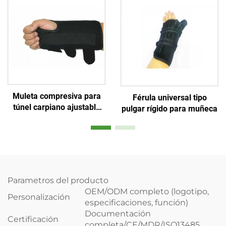
adolescentes / bebés
Muleta compresiva para
Férula universal tipo
túnel carpiano ajustable
pulgar rígido para muñeca
cómoda para dormir alivio
para las manos
Parametros del producto
OEM/ODM completo (logotipo,
Personalización
especificaciones, función)
Documentación
Certificación
completa/CE/MDR/ISO13485