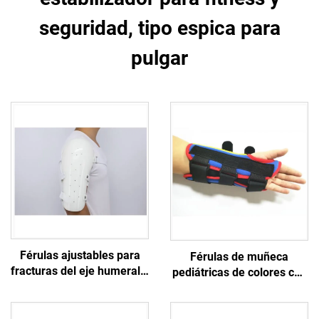
seguridad, tipo espica para
pulgar
Férulas ajustables para
Férulas de muñeca
fracturas del eje humeral y
pediátricas de colores con
férulas Sarmiento para
refuerzos de aluminio
brazo superior y hombro
para niños / pequeños /