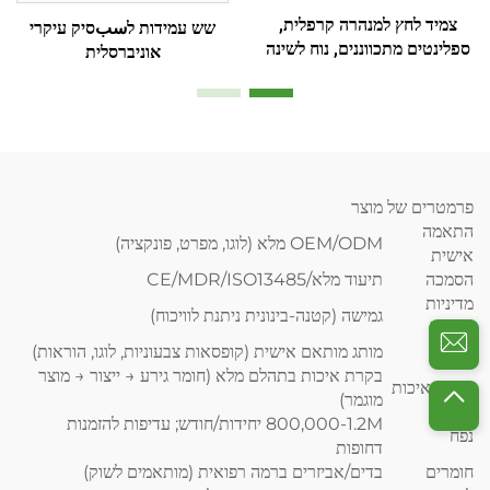
צמיד לחץ למנהרה קרפלית,
שש עמידות לسبסיק עיקרי
ספלינטים מתכווננים, נוח לשינה
אוניברסלית
ולריפוי ידיים
פרמטרים של מוצר
התאמה
OEM/ODM מלא (לוגו, מפרט, פונקציה)
אישית
הסמכה
תיעוד מלא/CE/MDR/ISO13485
מדיניות
גמישה (קטנה-בינונית ניתנת לוויכוח)
MOQ
תבנית
מותג מותאם אישית (קופסאות צבעוניות, לוגו, הוראות)
בקרת איכות בתהלם מלא (חומר גירע → ייצור → מוצר
בקרת איכות
מוגמר)
800,000-1.2M יחידות/חודש; עדיפות להזמנות
נפח
דחופות
חומרים
בדים/אביזרים ברמה רפואית (מותאמים לשוק)