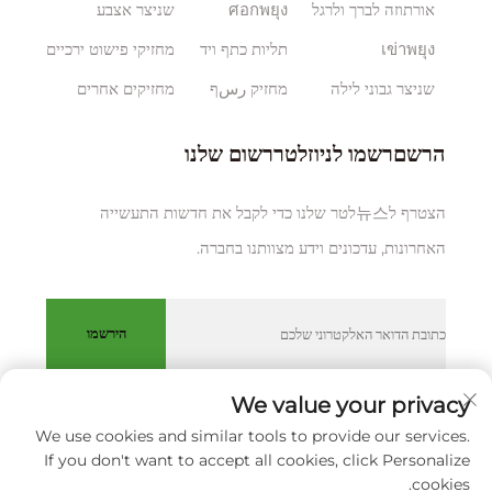
אורתוזה לברך ולרגל
ศอกพยุง
שניצר אצבע
เข่าพยุง
תליות כתף ויד
מחזיקי פישוט ירכיים
שניצר גבוני לילה
מחזיק رسף
מחזיקים אחרים
הרשםרשמו לניוזלטררשום שלנו
הצטרף ל뉴스לטר שלנו כדי לקבל את חדשות התעשייה
האחרונות, עדכונים וידע מצוותנו בחברה.
הירשמו
We value your privacy
We use cookies and similar tools to provide our services.
כל הזכויות שמורות © XIAMEN HUAKANG ORTHOPEDIC CO.,
If you don't want to accept all cookies, click Personalize
LTD.
מדיניותICY
cookies.