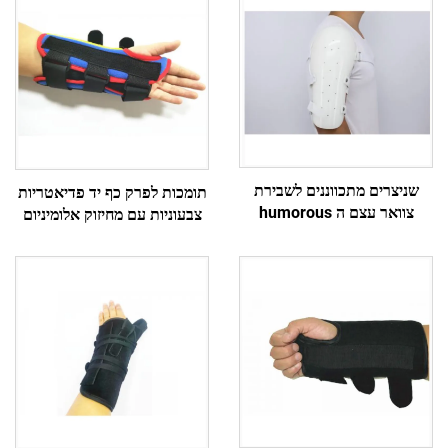
שניצרים מתכווננים לשבירת
תומכות לפרק כף יד פדיאטריות
צוואר עצם ה humorous
צבעוניות עם מחיזוק אלומיניום
ותומכות סרמיינטו לזרוע עליונה
לתינוקות/ילדים/נערים/תינוקות
וכתף