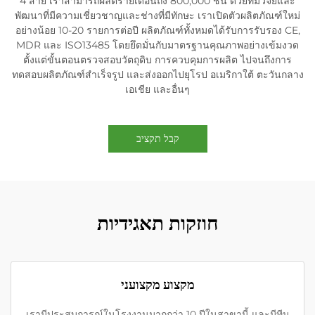
4 สาย เราสามารถผลิตรายเดือนถึง 800,000 ชิ้น ด้วยทีมวิจัยและ
พัฒนาที่มีความเชี่ยวชาญและช่างที่มีทักษะ เราเปิดตัวผลิตภัณฑ์ใหม่
อย่างน้อย 10-20 รายการต่อปี ผลิตภัณฑ์ทั้งหมดได้รับการรับรอง CE,
MDR และ ISO13485 โดยยึดมั่นกับมาตรฐานคุณภาพอย่างเข้มงวด
ตั้งแต่ขั้นตอนตรวจสอบวัตถุดิบ การควบคุมการผลิต ไปจนถึงการ
ทดสอบผลิตภัณฑ์สำเร็จรูป และส่งออกไปยุโรป อเมริกาใต้ ตะวันกลาง
เอเชีย และอื่นๆ
קבל תקציב
חוזקות תאגידיות
מקצוע מקצועני
เรามีประสบการณ์ในโรงงานมากกว่า 10 ปีในสาขานี้ และมีทีม