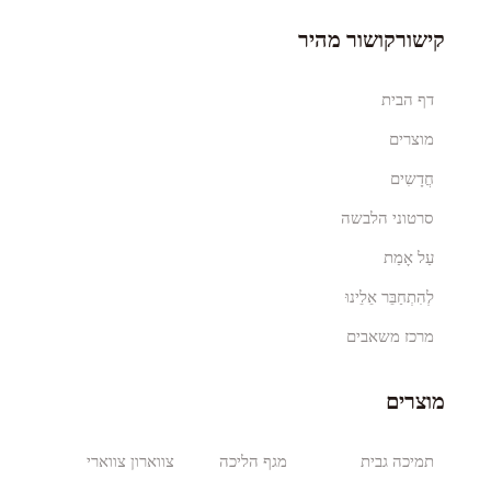
קישורקושור מהיר
דף הבית
מוצרים
חֲדָשִים
סרטוני הלבשה
עַל אָמַת
לְהִתְחַבֵּר אֵלֵינוּ
מרכז משאבים
מוצרים
תמיכה גבית
מגף הליכה
צווארון צווארי