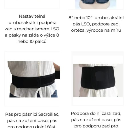
Nastavitelná
8“ nebo 10“ lumbosakrální
lumbosakrální podpěra
pás LSO, podpora zad,
zad s mechanismem LSO
ortéza, výrobce na míru
a pásky na záda o výšce 8
nebo 10 palců
Podpora dolní části zad,
Pás pro pásnici Sacroiliac,
pás na zúžení pasu, pás
pás na zúžení pasu, pás
pro podporu zad pro
pro podporu dolní části