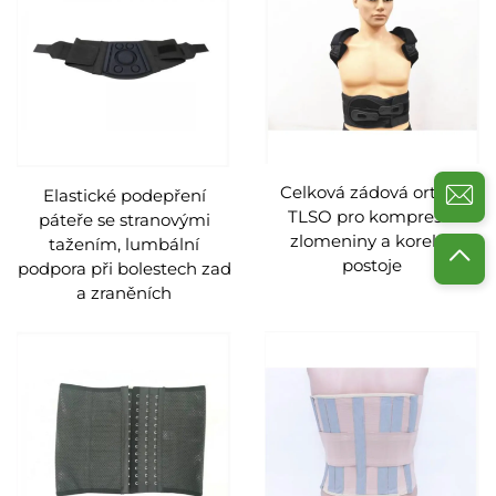
Celková zádová ortéza
Elastické podepření
TLSO pro kompresní
páteře se stranovými
zlomeniny a korekci
tažením, lumbální
postoje
podpora při bolestech zad
a zraněních