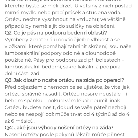
kterého byste se měli držet. U většiny z nich postačí
mírné mydlo nebo prací prášek a studená voda.
Ortézu nechte vyschnout na vzduchu; ve většině
případů by neměla jít do sušičky na oblečení.
Q2: Co je pás na podporu bederní oblasti?
Vyrobeny z materiálu odvádějícího vlhkost a se
vložkami, které pomáhají zabránit skrčení, jsou naše
lumbosakrální podpory odolné a dlouhodobě
použitelné. Pásy pro podporu zad při bolestech –
lumbosakrální, bederní, sakroiliakální a podpora
dolní části zad.
Q3: Jak dlouho nosíte ortézu na záda po operaci?
Před odjezdem z nemocnice se ujistěte, že víte, jak
ortézu správně nasadit. Ortézu nosьте neustále – i
během spánku – pokud vám lékař neurčil jinak.
Ortézu budete nosit, dokud se vaše páteř nezhojí
nebo se nespojí, což může trvat od 4 týdnů až do 4
až 6 měsíců.
Q4: Jaké jsou výhody nošení ortézy na záda?
Nosení ortézy podle pokynů lékaře může přinést