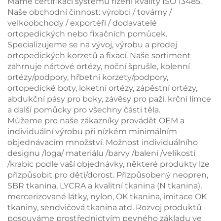
Máme certifikaci systému řízení kvality ISO 13485.
Naše obchodní činnost: výrobci / továrny /
velkoobchody / exportéři / dodavatelé
ortopedických nebo fixačních pomůcek.
Specializujeme se na vývoj, výrobu a prodej
ortopedických korzetů a fixací. Naše sortiment
zahrnuje nártové ortézy, noční šprušle, kolenní
ortézy/podpory, hřbetní korzety/podpory,
ortopedické boty, loketní ortézy, zápěstní ortézy,
abdukční pásy pro boky, závěsy pro paži, krční límce
a další pomůcky pro všechny části těla.
Můžeme pro naše zákazníky provádět OEM a
individuální výrobu při nízkém minimálním
objednávacím množství. Možnost individuálního
designu /loga/ materiálu /barvy /balení /velikostí
/krabic podle vaší objednávky, některé produkty lze
přizpůsobit pro děti/dorost. Přizpůsobený neopren,
SBR tkanina, LYCRA a kvalitní tkanina (N tkanina),
mercerizované látky, nylon, OK tkanina, imitace OK
tkaniny, sendvičová tkanina atd. Rozvoj produktů
posouváme prostřednictvím pevného základu ve