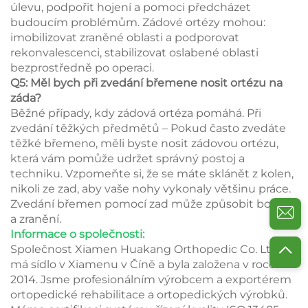
úlevu, podpořit hojení a pomoci předcházet
budoucím problémům. Zádové ortézy mohou:
imobilizovat zraněné oblasti a podporovat
rekonvalescenci, stabilizovat oslabené oblasti
bezprostředně po operaci.
Q5: Měl bych při zvedání břemene nosit ortézu na
záda?
Běžné případy, kdy zádová ortéza pomáhá. Při
zvedání těžkých předmětů – Pokud často zvedáte
těžké břemeno, měli byste nosit zádovou ortézu,
která vám pomůže udržet správný postoj a
techniku. Vzpomeňte si, že se máte sklánět z kolen,
nikoli ze zad, aby vaše nohy vykonaly většinu práce.
Zvedání břemen pomocí zad může způsobit bolest
a zranění.
Informace o společnosti:
Společnost Xiamen Huakang Orthopedic Co. Ltd.
má sídlo v Xiamenu v Číně a byla založena v roce
2014. Jsme profesionálním výrobcem a exportérem
ortopedické rehabilitace a ortopedických výrobků.