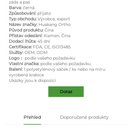
záda a pas
Barva:
černá
Způsobování:
přijato
Typ obchodu:
Výrobce, export
Název značky:
Huakang Ortho
Původ produktu:
Čína
Přístav odeslání:
Xiamen, Čína
Dodací lhůta:
45 dní
Certifikace:
FDA, CE, ISO13485
Služby:
OEM, ODM
Logo：
podle vašeho požadavku
Vlastní značka:
podle vašeho požadavku
Balení:
1 polyetylénový sáček / ks nebo na míru
vyrobená krabice
Ukázky jsou k dispozici
Dotaz
Přehled
Doporučené produkty