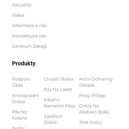
Aktuality
Videa
Informace o nás
Kontaktujte nás
Centrum Zdrojů
Produkty
Podpora
Chodící Botka
Krční Ochranný
Záda
Obojek
Pás Na Loket
Anklopozdní
Prstý Příčep
Páteřní
Oréza
Ramenní Pásy
Orézy Na
Pás Na
Abdukci Boků
Zápěstní
Koleno
Oréza
Jiné Orézy
Noční