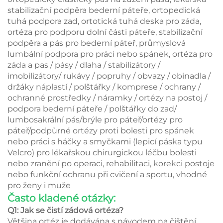
stabilizační podpěra bederní páteře, ortopedická
tuhá podpora zad, ortotická tuhá deska pro záda,
ortéza pro podporu dolní části páteře, stabilizační
podpěra a pás pro bederní páteř, průmyslová
lumbální podpora pro práci nebo spánek, ortéza pro
záda a pas / pásy / dlaha / stabilizátory /
imobilizátory/ rukávy / popruhy / obvazy / obinadla /
držáky náplastí / polštářky / komprese / ochrany /
ochranné prostředky / náramky / ortézy na postoj /
podpora bederní páteře / polštářky do zad/
lumbosakrální pás/brýle pro páteř/ortézy pro
páteř/podpůrné ortézy proti bolesti pro spánek
nebo práci s háčky a smyčkami (lepicí páska typu
Velcro) pro lékařskou chirurgickou léčbu bolesti
nebo zranění po operaci, rehabilitaci, korekci postoje
nebo funkční ochranu při cvičení a sportu, vhodné
pro ženy i muže
Často kladené otázky:
Q1: Jak se čistí zádová ortéza?
Většina ortéz je dodávána s návodem na čištění,