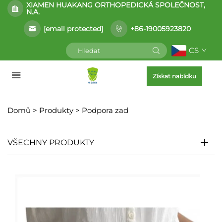
XIAMEN HUAKANG ORTHOPEDICKÁ SPOLEČNOST,
N.A.
[email protected]
+86-19005923820
CS
Získat nabídku
Domů >
Produkty
>
Podpora zad
VŠECHNY PRODUKTY