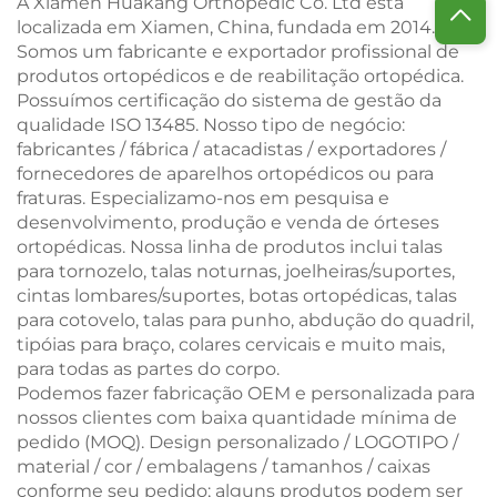
A Xiamen Huakang Orthopedic Co. Ltd está
localizada em Xiamen, China, fundada em 2014.
Somos um fabricante e exportador profissional de
produtos ortopédicos e de reabilitação ortopédica.
Possuímos certificação do sistema de gestão da
qualidade ISO 13485. Nosso tipo de negócio:
fabricantes / fábrica / atacadistas / exportadores /
fornecedores de aparelhos ortopédicos ou para
fraturas. Especializamo-nos em pesquisa e
desenvolvimento, produção e venda de órteses
ortopédicas. Nossa linha de produtos inclui talas
para tornozelo, talas noturnas, joelheiras/suportes,
cintas lombares/suportes, botas ortopédicas, talas
para cotovelo, talas para punho, abdução do quadril,
tipóias para braço, colares cervicais e muito mais,
para todas as partes do corpo.
Podemos fazer fabricação OEM e personalizada para
nossos clientes com baixa quantidade mínima de
pedido (MOQ). Design personalizado / LOGOTIPO /
material / cor / embalagens / tamanhos / caixas
conforme seu pedido; alguns produtos podem ser