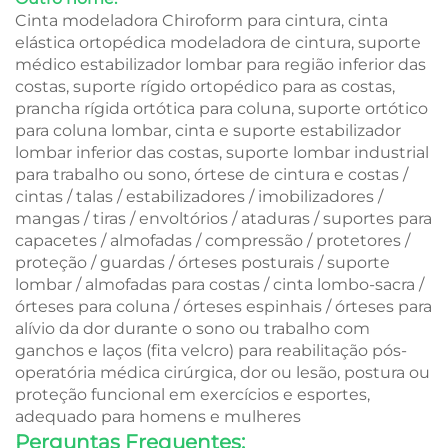
Cinta modeladora Chiroform para cintura, cinta
elástica ortopédica modeladora de cintura, suporte
médico estabilizador lombar para região inferior das
costas, suporte rígido ortopédico para as costas,
prancha rígida ortótica para coluna, suporte ortótico
para coluna lombar, cinta e suporte estabilizador
lombar inferior das costas, suporte lombar industrial
para trabalho ou sono, órtese de cintura e costas /
cintas / talas / estabilizadores / imobilizadores /
mangas / tiras / envoltórios / ataduras / suportes para
capacetes / almofadas / compressão / protetores /
proteção / guardas / órteses posturais / suporte
lombar / almofadas para costas / cinta lombo-sacra /
órteses para coluna / órteses espinhais / órteses para
alívio da dor durante o sono ou trabalho com
ganchos e laços (fita velcro) para reabilitação pós-
operatória médica cirúrgica, dor ou lesão, postura ou
proteção funcional em exercícios e esportes,
adequado para homens e mulheres
Perguntas Frequentes: