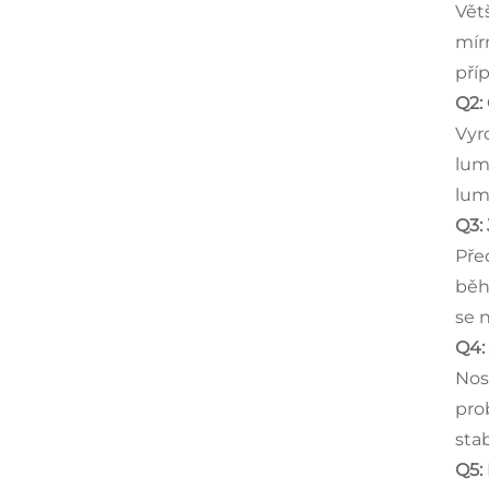
Vět
mír
pří
Q2:
Vyr
lum
lumb
Q3:
Pře
běh
se 
Q4:
Nos
pro
sta
Q5: