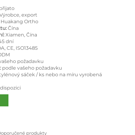
přijato
Výrobce, export
:
Huakang Ortho
tu:
Čína
ní:
Xiamen, Čína
45 dní
A, CE, ISO13485
 ODM
 vašeho požadavku
:
podle vašeho požadavku
etylénový sáček / ks nebo na míru vyrobená
dispozici
oporučené produkty