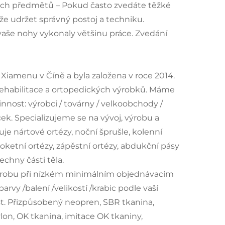
kých předmětů – Pokud často zvedáte těžké
e udržet správný postoj a techniku.
 vaše nohy vykonaly většinu práce. Zvedání
Xiamenu v Číně a byla založena v roce 2014.
ehabilitace a ortopedických výrobků. Máme
innost: výrobci / továrny / velkoobchody /
k. Specializujeme se na vývoj, výrobu a
je nártové ortézy, noční šprušle, kolenní
oketní ortézy, zápěstní ortézy, abdukční pásy
echny části těla.
ýrobu při nízkém minimálním objednávacím
rvy /balení /velikostí /krabic podle vaší
st. Přizpůsobený neopren, SBR tkanina,
ylon, OK tkanina, imitace OK tkaniny,