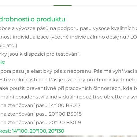
drobnosti o produktu
obce a vývozce pásů na podporu pasu vysoce kvalitníc
ost individualizace (včetně individuálního designu / LOGA 
ic atd.)
ky jsou k dispozici pro testování.
is:
pora pasu je elastický pás z neoprenu. Pás má vyhřívací 
sti v dolní části zad. Pás je užitečný při chronických neb
 také použít preventivně při pracovních činnostech, kde br
imální poradenství a individuální použití se obraťte na sv
 na ztenčování pasu 14*100 BS017
 na ztenčování pasu 20*100 BS018
 na ztenčování pasu 20*130 BS019
kost: 14*100, 20*100, 20*130