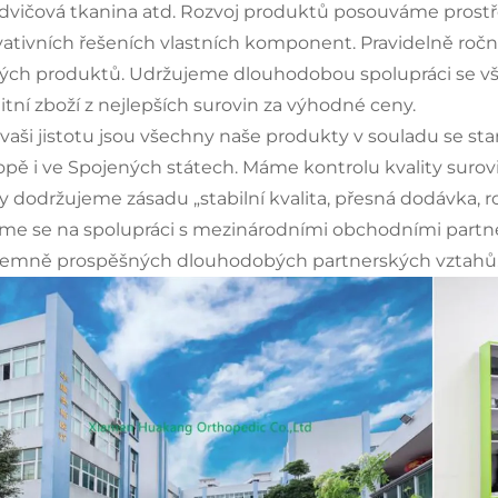
dvičová tkanina atd. Rozvoj produktů posouváme prostř
vativních řešeních vlastních komponent. Pravidelně roč
ých produktů. Udržujeme dlouhodobou spolupráci se vš
litní zboží z nejlepších surovin za výhodné ceny.
 vaši jistotu jsou všechny naše produkty v souladu se st
opě i ve Spojených státech. Máme kontrolu kvality surov
y dodržujeme zásadu „stabilní kvalita, přesná dodávka, 
íme se na spolupráci s mezinárodními obchodními partne
jemně prospěšných dlouhodobých partnerských vztahů