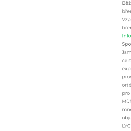
Běž
bře
Vzp
bře
Inf
Spo
Jsm
cer
exp
pro
ort
pro
Můž
mno
obj
LYC