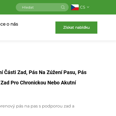
CS
ce o nás
Získat nabídku
í Části Zad, Pás Na Zúžení Pasu, Pás
 Zad Pro Chronickou Nebo Akutní
prenový pás na pas s podporou zad a