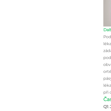
Dalš
Pod
lék
zád
podp
obv
orté
pás
lék
při
Čas
Q1: 