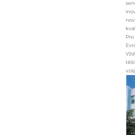
sen
ino
nov
kva
Pro
Evr
Vžd
těš
vzá