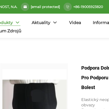
[email protected]
ST, N.A.
+86-19005923820
odukty
Aktuality
Videa
Informa
um Zdrojů
Podpora Doln
Pro Podporu
Bolest
Elastický neo
obvazy