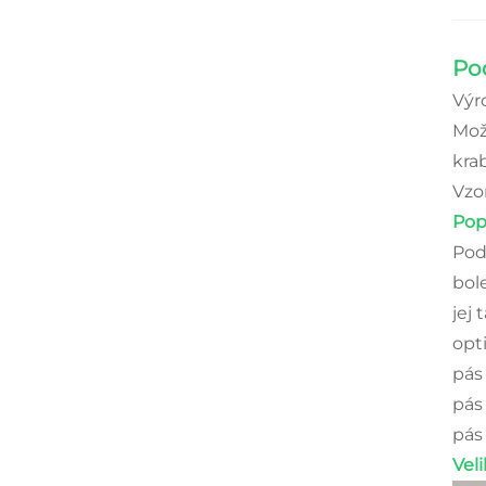
Po
Výr
Možn
krab
Vzor
Pop
Pod
bole
jej
opt
pás
pás
pás
Veli