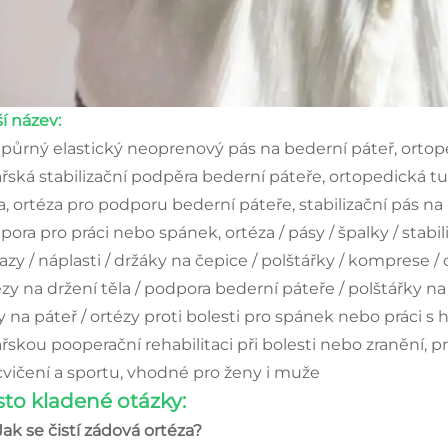
í název:
půrný elastický neoprenový pás na bederní páteř, ortoped
ařská stabilizační podpěra bederní páteře, ortopedická t
a, ortéza pro podporu bederní páteře, stabilizační pás n
ora pro práci nebo spánek, ortéza / pásy / špalky / stabili
azy / náplasti / držáky na čepice / polštářky / komprese /
zy na držení těla / podpora bederní páteře / polštářky na
y na páteř / ortézy proti bolesti pro spánek nebo práci s 
ařskou pooperační rehabilitaci při bolesti nebo zranění, 
 cvičení a sportu, vhodné pro ženy i muže
to kladené otázky:
Jak se čistí zádová ortéza?