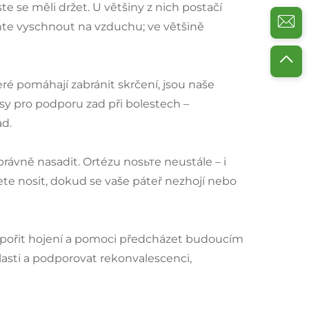
e se měli držet. U většiny z nich postačí
hte vyschnout na vzduchu; ve většině
ré pomáhají zabránit skrčení, jsou naše
y pro podporu zad při bolestech –
ad.
právně nasadit. Ortézu nosьте neustále – i
te nosit, dokud se vaše páteř nezhojí nebo
dpořit hojení a pomoci předcházet budoucím
asti a podporovat rekonvalescenci,