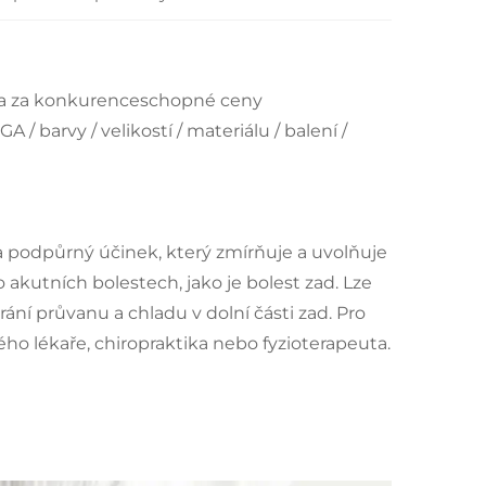
h a za konkurenceschopné ceny
/ barvy / velikostí / materiálu / balení /
a podpůrný účinek, který zmírňuje a uvolňuje
o akutních bolestech, jako je bolest zad. Lze
ání průvanu a chladu v dolní části zad. Pro
ého lékaře, chiropraktika nebo fyzioterapeuta.