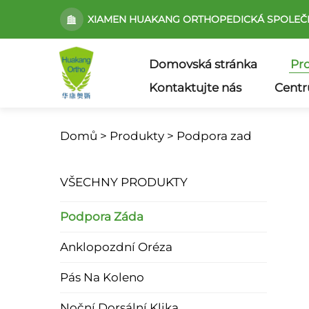
XIAMEN HUAKANG ORTHOPEDICKÁ SPOLEČNO
Domovská stránka
Pr
Kontaktujte nás
Centr
Domů >
Produkty
>
Podpora zad
VŠECHNY PRODUKTY
Podpora Záda
Anklopozdní Oréza
Pás Na Koleno
Noční Dorsální Klika