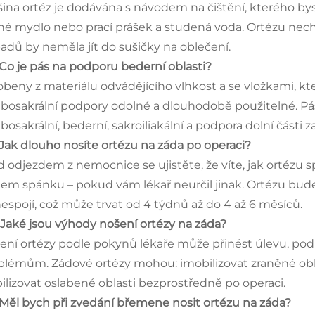
šina ortéz je dodávána s návodem na čištění, kterého byst
né mydlo nebo prací prášek a studená voda. Ortézu nec
padů by neměla jít do sušičky na oblečení.
 Co je pás na podporu bederní oblasti?
obeny z materiálu odvádějícího vlhkost a se vložkami, kte
bosakrální podpory odolné a dlouhodobě použitelné. Pás
osakrální, bederní, sakroiliakální a podpora dolní části z
 Jak dlouho nosíte ortézu na záda po operaci?
d odjezdem z nemocnice se ujistěte, že víte, jak ortézu s
em spánku – pokud vám lékař neurčil jinak. Ortézu bude
nespojí, což může trvat od 4 týdnů až do 4 až 6 měsíců.
 Jaké jsou výhody nošení ortézy na záda?
ení ortézy podle pokynů lékaře může přinést úlevu, po
blémům. Zádové ortézy mohou: imobilizovat zraněné obl
bilizovat oslabené oblasti bezprostředně po operaci.
 Měl bych při zvedání břemene nosit ortézu na záda?