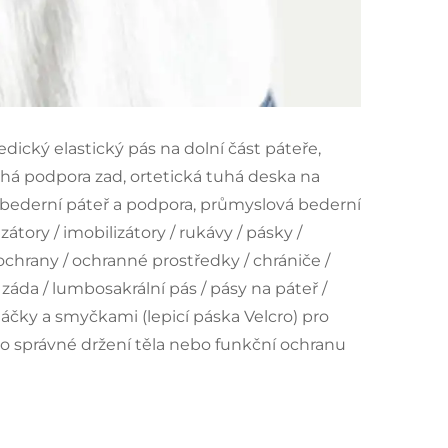
ický elastický pás na dolní část páteře,
uhá podpora zad, ortetická tuhá deska na
a bederní páteř a podpora, průmyslová bederní
zátory / imobilizátory / rukávy / pásky /
 ochrany / ochranné prostředky / chrániče /
 záda / lumbosakrální pás / pásy na páteř /
háčky a smyčkami (lepicí páska Velcro) pro
pro správné držení těla nebo funkční ochranu