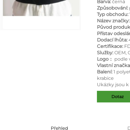
Barva:
černá
Způsobování:
Typ obchodu:
Název značky
Původ produk
Přístav odeslá
Dodací lhůta:
Certifikace:
FD
Služby:
OEM,
Logo：
podle
Vlastní značka
Balení:
1 poly
krabice
Ukázky jsou k 
Dotaz
Přehled
D