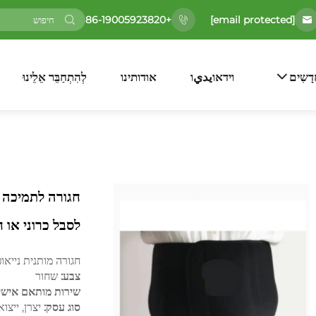
[email protected]
+86-19005923820
דָשִים
וידאוيديו
אודותינו
לְהִתְחַבֵּר אֵלֵינוּ
חגורה לתמיכה ב
לסבל כרוני או 
חגורה מותנית נייאו
צבע:
שחור
שירות מותאם אישי
סוג עסק:
יצרן, ייצוא