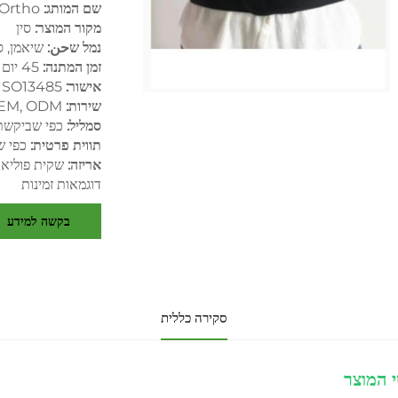
שם המותג:
Ortho
מקור המוצר:
סין
נמל שحن:
שיאמן, ס
זמן המתנה:
45 יום
אישור:
 ISO13485
שירות:
EM, ODM
סמליל:
כפי שביקש
תווית פרטית:
כפי 
אריזה:
שקית פוליאת
דוגמאות זמינות
בקשה למידע
סקירה כללית
 המוצר