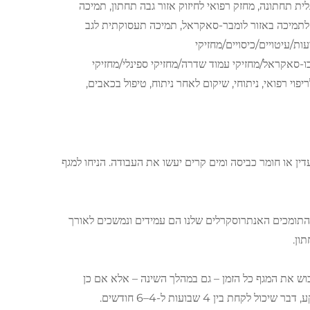
ת תחתונה, מחזק רפואי לחיזוק אזור גבה תחתון, תמיכה
 לתמיכה באזור לומבר-סאקראל, תמיכה תעסוקתית לגב
ות/עיטויים/כיסויים/מחזיקי
ו-סאקראל/מחזיקי עמוד שדרה/מחזיקי ספינלי/מחזיקי
 loops (סרטים וקרעים וולקרו) לריפוי רפואי, ניתוחי, שיקום לאחר ניתוח, טיפול בכאבים,
דין או חומר כביסה ומים קרים יעשו את העבודה. הניחו למגף
התומכים האנתרוסקרלים שלנו הם עמידים ונמשכים לאורך
בוש את המגף כל הזמן – גם במהלך השינה – אלא אם כן
בין 4 שבועות ל-4–6 חודשים.