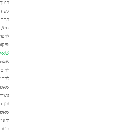
תומך 
קשיחה
תחתון
כוס/כ
שיקום
שאלו
שאלה 1: כיצד מכבסים את חג
לרוב 
להתיי
שאלה 2: מהו חגורת תמיכה 
עשויי
זמן. חג
שאלה 3: כמה זמן צריך ללבוש מגף גב א
ודאו 
הופנה 