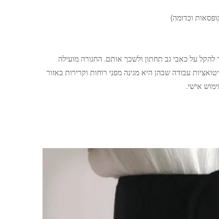
קופסאות וכדומה)
 להקל על כאבי גב תחתון ולשכך אותם. החגורה מועילה
יטואציות עבודה שבהן היא מגינה מפני רוחות וקרירות באזור
ימוש אישי.