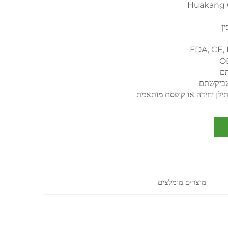
Huakang 
ין
FDA, CE,
O
תם
שביקשתם
ילן יחידה או קופסת מותאמת
מוצרים מומלצים