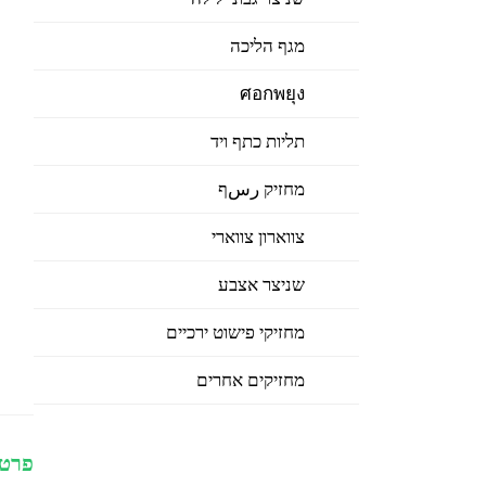
מגף הליכה
ศอกพยุง
תליות כתף ויד
מחזיק رسף
צווארון צווארי
שניצר אצבע
מחזיקי פישוט ירכיים
מחזיקים אחרים
פרטי