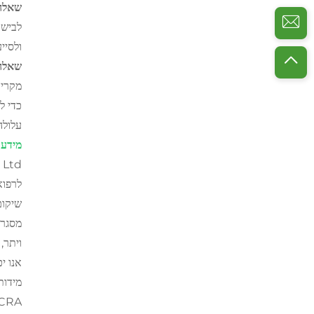
שאלה 4: מה היתרונות של ליבוש
לבישת
ולסיי
שאלה 5: האם עליי ללבוש חיזוק גב בעת 
מקרים
כדי ל
עלולה
מידע 
שיקום
מסגרו
ויתר, 