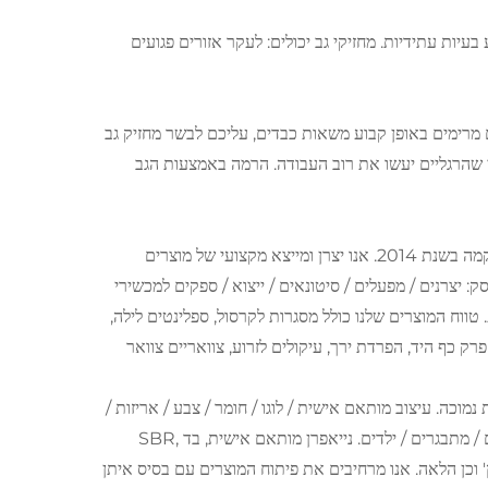
יות עתידיות. מחזיקי גב יכולים: לעקר אזורים פגועים
מרימים באופן קבוע משאות כבדים, עליכם לבשר מחזיק גב
די שהרגליים יעשו את רוב העבודה. הרמה באמצעות הגב
Xiamen Huakang Orthopedic Co. Ltd שוכנת ב شيamen, סין, והוקמה בשנת 2014. אנו יצרן ומייצא מקצועי של מוצרים
ד. עברנו את אימות מערכת ניהול איכות ISO 13485. סוג העסק: יצרנים / מפעלים / סיטונאים / ייצוא / ספקים למכשירי
טווח המוצרים שלנו כולל מסגרות לקרסול, ספלינטים לילה,
ק כף היד, הפרדת ירך, עיקולים לזרוע, צוואריים צוואר
לנו בכמות מינימלית נמוכה. עיצוב מותאם אישית / לוגו / חומר / צבע / אריזות /
מידות / תיבות לפי בקשתך, חלק מהמוצרים יכולים להיות מותאמים במיוחד לילדים / מתבגרים / ילדים. נייאפרן מותאם אישית, בד SBR,
לית, בד ניילון, בד OK, בד OK מזויף, בד סנדוויץ' וכן הלאה. אנו מרחיבים את פיתוח המוצרים עם בסיס איתן