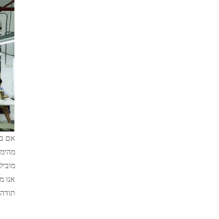
אם בר
מהימנ
מוביל
אנו מ
תודה 