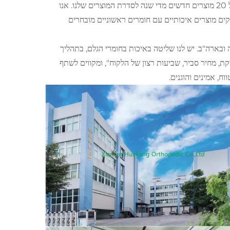
במחקר ופיתוח, וכן פתרונות מרכיבים מותאמים יצירתיים. אנו ממשיכים לייצר מעל 20 מוצרים חדשים מדי שנה לסדרת המוצרים שלנו. אנו
קים מוצרים איכותיים עם חומרים ראשוניים מובחרים
FDA. הם מתקבלים היטב באירופה ובארה"ב. יש לנו שליטה באיכות בחומרי הגלם, בתהליך
קת, מחיר סביר, שביעות רצון של הלקוח", ומקווים לשתף
ח, אמינים והוגנים.