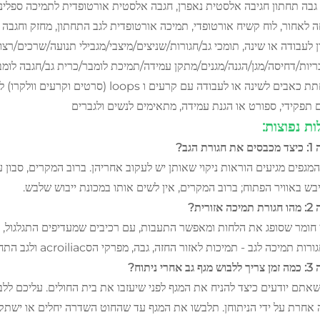
גבה תחתון חגיבה אלסטית נאפרן, חגבה אלסטית אורטופדית לתמיכה ספלינלי
 לאחור, לוח קשיח אורטופדי, תמיכה אורטופדית לגב התחתון, מחזק וחגבה
 לעבודה או שינה, תומכי גב/חגורות/שניצים/מיצבי/מגבילי תנועה/שרכים/רצוע
ריות/דחיסה/מגן/הגנה/מגנים/מתקן עמידה/תמיכת לומבר/כרית גב/חגבה לומב
להפחתת כאבים לשינה או לעבודה עם קרעים ו
 תפקידי, ספורט או הגנת עמידה, מתאימים לנשים ולגברים
ת נפוצות:
ורת הגב?
המגפים מגיעים הוראות ניקוי שאותן יש לעקוב אחריהן. ברוב המקרים, סבון ע
בש באוויר הפתוח; ברוב המקרים, אין לשים אותו במכונת ייבוש שלבש.
אזורית?
 חומר שסופג את הלחות ומאפשר התעבות, עם רכיבים שמעדיפים התגלגול, 
ורות תמיכה לגב - תמיכות לאזור החזה, גבה, מפרקי הסacroiliac ולגב התחתון.
חרי ניתוח?
שאתם יודעים כיצד להניח את המגף לפני שיעזבו את בית החולים. עליכם לל
אחרת על ידי הניתוחן. תלבשו את המגף עד שהחוט השדרה יחלים או ישתקע, דבר שיכול לקחת 