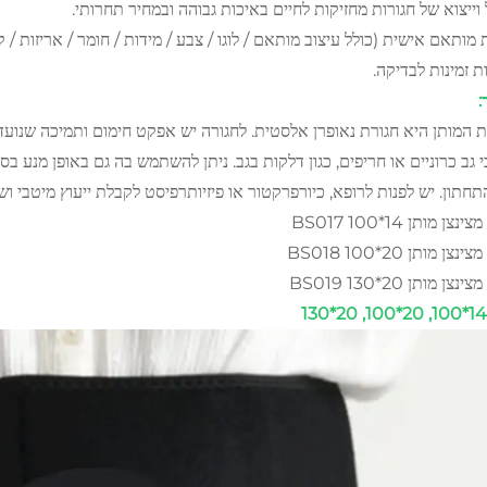
וייצוא של חגורות מחזיקות לחיים באיכות גבוהה ובמחיר תחרותי.
 מותאם אישית (כולל עיצוב מותאם / לוגו / צבע / מידות / חומר / אריזות / 
ת זמינות לבדיקה.
:
 המותן היא חגורת נאופרן אלסטית. לחגורה יש אפקט חימום ותמיכה שנועד
 גב כרוניים או חריפים, כגון דלקות בגב. ניתן להשתמש בה גם באופן מנע בס
תחתון. יש לפנות לרופא, כיורפרקטור או פיזיותרפיסט לקבלת ייעוץ מיטבי וש
צן מותן 14*100 BS017
צן מותן 20*100 BS018
צן מותן 20*130 BS019