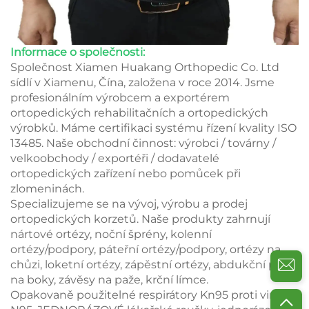
Informace o společnosti:
Společnost Xiamen Huakang Orthopedic Co. Ltd
sídlí v Xiamenu, Čína, založena v roce 2014. Jsme
profesionálním výrobcem a exportérem
ortopedických rehabilitačních a ortopedických
výrobků. Máme certifikaci systému řízení kvality ISO
13485. Naše obchodní činnost: výrobci / továrny /
velkoobchody / exportéři / dodavatelé
ortopedických zařízení nebo pomůcek při
zlomeninách.
Specializujeme se na vývoj, výrobu a prodej
ortopedických korzetů. Naše produkty zahrnují
nártové ortézy, noční šprény, kolenní
ortézy/podpory, páteřní ortézy/podpory, ortézy na
chůzi, loketní ortézy, zápěstní ortézy, abdukční pásy
na boky, závěsy na paže, krční límce.
Opakovaně použitelné respirátory Kn95 proti virům