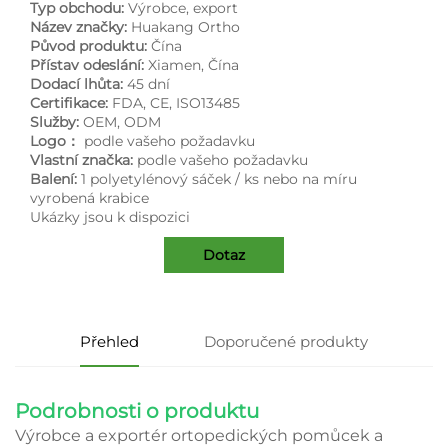
Typ obchodu:
Výrobce, export
Název značky:
Huakang Ortho
Původ produktu:
Čína
Přístav odeslání:
Xiamen, Čína
Dodací lhůta:
45 dní
Certifikace:
FDA, CE, ISO13485
Služby:
OEM, ODM
Logo：
podle vašeho požadavku
Vlastní značka:
podle vašeho požadavku
Balení:
1 polyetylénový sáček / ks nebo na míru
vyrobená krabice
Ukázky jsou k dispozici
Dotaz
Přehled
Doporučené produkty
Podrobnosti o produktu
Výrobce a exportér ortopedických pomůcek a