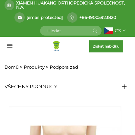
XIAMEN HUAKANG ORTHOPEDICKÁ SPOLEČNOST,
N.A.
[email protected]
+86-19005923820
CS
Získat nabídku
Domů >
Produkty
>
Podpora zad
VŠECHNY PRODUKTY