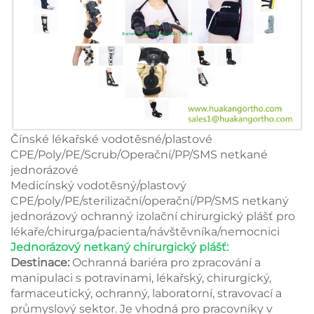
Čínské lékařské vodotěsné/plastové
CPE/Poly/PE/Scrub/Operační/PP/SMS netkané
jednorázové
Medicínský vodotěsný/plastový
CPE/poly/PE/sterilizační/operační/PP/SMS netkaný
jednorázový ochranný izolační chirurgický plášť pro
lékaře/chirurga/pacienta/návštěvníka/nemocnici
Jednorázový netkaný chirurgický plášť:
Destinace:
Ochranná bariéra pro zpracování a
manipulaci s potravinami, lékařský, chirurgický,
farmaceutický, ochranný, laboratorní, stravovací a
průmyslový sektor. Je vhodná pro pracovníky v