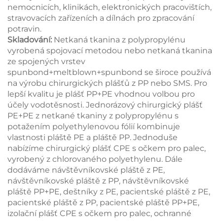
nemocnicích, klinikách, elektronických pracovištích,
stravovacích zařízeních a dílnách pro zpracování
potravin.
Skladování:
Netkaná tkanina z polypropylénu
vyrobená spojovací metodou nebo netkaná tkanina
ze spojených vrstev
spunbond+meltblown+spunbond se široce používá
na výrobu chirurgických plášťů z PP nebo SMS. Pro
lepší kvalitu je plášť PP+PE vhodnou volbou pro
účely vodotěsnosti. Jednorázový chirurgický plášť
PE+PE z netkané tkaniny z polypropylénu s
potažením polyethylenovou fólií kombinuje
vlastnosti pláště PE a pláště PP. Jednoduše
nabízíme chirurgický plášť CPE s očkem pro palec,
vyrobený z chlorovaného polyethylenu. Dále
dodáváme návštěvníkovské pláště z PE,
návštěvníkovské pláště z PP, návštěvníkovské
pláště PP+PE, deštníky z PE, pacientské pláště z PE,
pacientské pláště z PP, pacientské pláště PP+PE,
izolační plášť CPE s očkem pro palec, ochranné