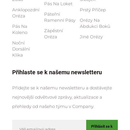
Pás Na Loket
Anklopozdní
Prstý Příčep
Páteřní
Oréza
Ramenní Pásy
Orézy Na
Pás Na
Abdukci Boků
Zápěstní
Koleno
Oréza
Jiné Orézy
Noční
Dorsální
Klika
Přihlaste se k našemu newsletteru
Přidejte se k našemu newsletteru a dostávejte
nejnovější odvětvové zprávy, aktualizace a
přehledy od našeho týmu v Company.
Přihlásit se k