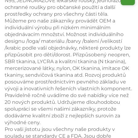
N95, JEDNORÁZOVÉ lékařské roušky, jednorázové
ochranné roušky pro občanské použití a další
prostředky ochrany pro všechny části těla.
Můžeme pro naše zákazníky provádět OEM a
individuální výrobu při nízkém minimálním
objednávacím množství. Možnost individuálního
designu /loga/ materiálu /barvy /balení /velikostí
/krabic podle vaší objednávky, některé produkty lze
přizpůsobit pro děti/dorost. Přizpůsobený neopren,
SBR tkanina, LYCRA a kvalitní tkanina (N tkanina),
mercerizované látky, nylon, OK tkanina, imitace OK
tkaniny, sendvičová tkanina atd. Rozvoj produktů
posouváme prostřednictvím pevného základu ve
vývoji a inovativních řešeních vlastních komponent.
Pravidelně ročně uvádíme do své nabídky více než
20 nových produktů. Udržujeme dlouhodobou
spolupráci se všemi našimi zákazníky, protože
dodáváme kvalitní zboží z nejlepších surovin za
výhodné ceny.
Pro vaši jistotu jsou všechny naše produkty v
souladu se standardy CE a FDA. Jsou dobře