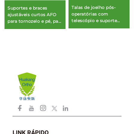
Talas de joelho pós-
Suportes e braces
operatórias com
ajustáveis curtos AFO
telescópio e suporte
para tornozelo e pé, para
para fratura com
estabilização dos
articulação, para
membros inferiores ou
imobilização ortopédica
reabilitação com alívio
da dor
LINK RÁPIDO