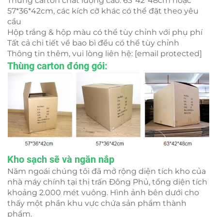
Thùng carton chất lượng cao: 63*42*48cm hoặc
57*36*42cm, các kích cỡ khác có thể đặt theo yêu
cầu
Hộp trắng & hộp màu có thể tùy chỉnh với phụ phí
Tất cả chi tiết về bao bì đều có thể tùy chỉnh
Thông tin thêm, vui lòng liên hệ:
[email protected]
Thùng carton đóng gói:
Kho sạch sẽ và ngăn nắp
Năm ngoái chúng tôi đã mở rộng diện tích kho của
nhà máy chính tại thị trấn Đông Phủ, tổng diện tích
khoảng 2.000 mét vuông. Hình ảnh bên dưới cho
thấy một phần khu vực chứa sản phẩm thành
phẩm.