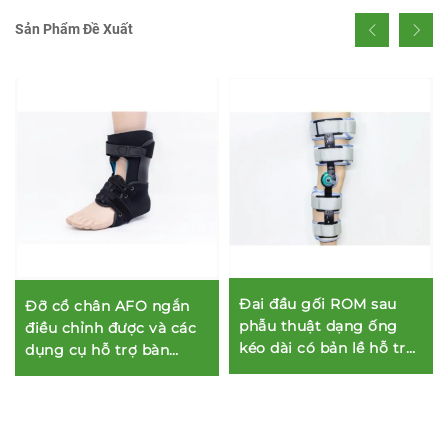
Sản Phẩm Đề Xuất
Đai đầu gối ROM sau
Đỡ cổ chân AFO ngắn
phẫu thuật dạng ống
điều chỉnh được và các
kéo dài có bản lề hỗ trợ
dụng cụ hỗ trợ bàn
gãy xương, dùng để cố
chân giúp ổn định chi
định chỉnh hình
dưới hoặc phục hồi
giảm đau