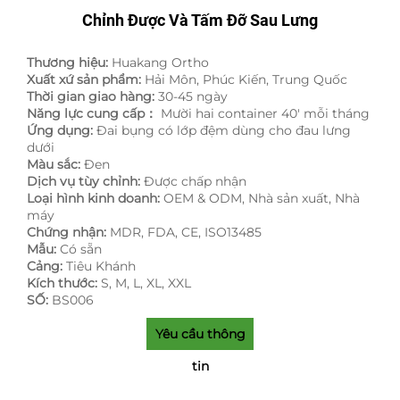
Chỉnh Được Và Tấm Đỡ Sau Lưng
Thương hiệu:
Huakang Ortho
Xuất xứ sản phẩm:
Hải Môn, Phúc Kiến, Trung Quốc
Thời gian giao hàng:
30-45 ngày
Năng lực cung cấp：
Mười hai container 40' mỗi tháng
Ứng dụng:
Đai bụng có lớp đệm dùng cho đau lưng
dưới
Màu sắc:
Đen
Dịch vụ tùy chỉnh:
Được chấp nhận
Loại hình kinh doanh:
OEM & ODM, Nhà sản xuất, Nhà
máy
Chứng nhận:
MDR, FDA, CE, ISO13485
Mẫu:
Có sẵn
Cảng:
Tiêu Khánh
Kích thước:
S, M, L, XL, XXL
SỐ:
BS006
Yêu cầu thông
tin