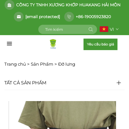
CÔNG TY TNHH XƯƠNG KHỚP HUAKANG HẢI MÔN
[email protected]
+86-19005923820
VI
Yêu cầu báo giá
Trang chủ >
Sản Phẩm
>
Đỡ lưng
TẤT CẢ SẢN PHẨM