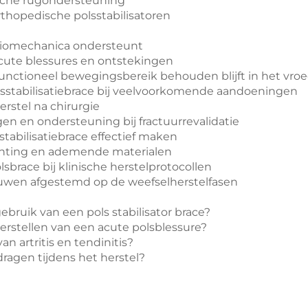
ische rugondersteuning
rthopedische polsstabilisatoren
sbiomechanica ondersteunt
 acute blessures en ontstekingen
nctioneel bewegingsbereik behouden blijft in het vroe
sstabilisatiebrace bij veelvoorkomende aandoeningen
rstel na chirurgie
ngen en ondersteuning bij fractuurrevalidatie
abilisatiebrace effectief maken
linting en ademende materialen
sbrace bij klinische herstelprotocollen
bouwen afgestemd op de weefselherstelfasen
ebruik van een pols stabilisator brace?
 herstellen van een acute polsblessure?
an artritis en tendinitis?
dragen tijdens het herstel?