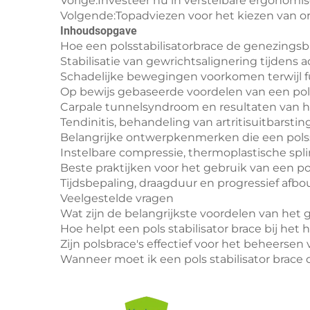
Vorige:
Investeer nu in verstelbare ergonom
Volgende:
Topadviezen voor het kiezen van o
Inhoudsopgave
Hoe een polsstabilisatorbrace de genezing
Stabilisatie van gewrichtsalignering tijdens
Schadelijke bewegingen voorkomen terwijl fu
Op bewijs gebaseerde voordelen van een pol
Carpale tunnelsyndroom en resultaten van he
Tendinitis, behandeling van artritisuitbarsti
Belangrijke ontwerpkenmerken die een polsst
Instelbare compressie, thermoplastische sp
Beste praktijken voor het gebruik van een pol
Tijdsbepaling, draagduur en progressief af
Veelgestelde vragen
Wat zijn de belangrijkste voordelen van het g
Hoe helpt een pols stabilisator brace bij het
Zijn polsbrace's effectief voor het beheersen v
Wanneer moet ik een pols stabilisator brace 