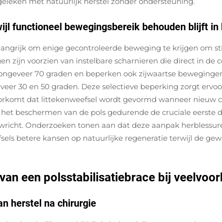
geleken met natuurlijk herstel zonder ondersteuning.
l functioneel bewegingsbereik behouden blijft in 
langrijk om enige gecontroleerde beweging te krijgen om sti
n zijn voorzien van instelbare scharnieren die direct in de 
ongeveer 70 graden en beperken ook zijwaartse bewegingen 
veer 30 en 50 graden. Deze selectieve beperking zorgt erv
t voorkomt dat littekenweefsel wordt gevormd wanneer nieuw
t het beschermen van de pols gedurende de cruciale eerste dr
ewricht. Onderzoeken tonen aan dat deze aanpak herblessure
ls betere kansen op natuurlijke regeneratie terwijl de gewr
van een polsstabilisatiebrace bij veelv
n herstel na chirurgie