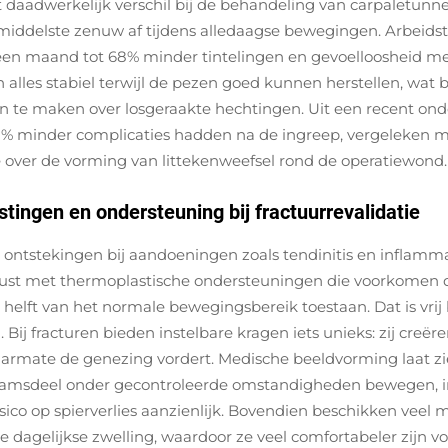
aadwerkelijk verschil bij de behandeling van carpaletunn
de middelste zenuw af tijdens alledaagse bewegingen. Arbe
en maand tot 68% minder tintelingen en gevoelloosheid meld
alles stabiel terwijl de pezen goed kunnen herstellen, wat
 te maken over losgeraakte hechtingen. Uit een recent onder
41% minder complicaties hadden na de ingreep, vergeleken me
e over de vorming van littekenweefsel rond de operatiewond.
rstingen en ondersteuning bij fractuurrevalidatie
ntstekingen bij aandoeningen zoals tendinitis en inflammato
ust met thermoplastische ondersteuningen die voorkomen d
e helft van het normale bewegingsbereik toestaan. Dat is vri
 Bij fracturen bieden instelbare kragen iets unieks: zij creër
aarmate de genezing vordert. Medische beeldvorming laat zi
sdeel onder gecontroleerde omstandigheden bewegen, in pla
isico op spierverlies aanzienlijk. Bovendien beschikken vee
e dagelijkse zwelling, waardoor ze veel comfortabeler zijn 