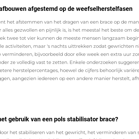
f afbouwen afgestemd op de weefselherstelfasen
kent het afstemmen van het dragen van een brace op de man
 alles gezwollen en pijnlijk is, is het meestal het beste om
week twee tot vier kunnen de meeste mensen langzaam begi
 activiteiten, maar 's nachts uittrekken zodat gewrichten n
 verminderen, bijvoorbeeld door elke week een extra uur zon
r ze volledig vast te zetten. Enkele onderzoeken suggerere
 betere herstelpercentages, hoewel de cijfers behoorlijk variër
gen, aangezien iedereen op een andere manier herstelt, afh
het gebruik van een pols stabilisator brace?
 door het stabiliseren van het gewricht, het verminderen va