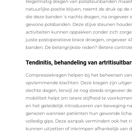
Regelmatig dragen van polssteunbanden maakt d
natuurlijke positie blijven, neemt de druk op 
die deze banden 's nachts dragen, na ongeveer e
gewone polsbanden. Deze stijve steunen houden 
activiteiten kunnen oppakken zonder zich zorgen
juiste postoperatieve brace droegen, ongeveer 
banden. De belangrijkste reden? Betere control
Tendinitis, behandeling van artritisuitba
Compressiekragen helpen bij het beheersen van o
opvlammende klachten. Deze kragen zijn uitger
slechte dagen, terwijl ze nog steeds ongeveer d
mobiliteit helpt om latere stijfheid te voorkomen.
en het geleidelijk introduceren van beweging n
genezen wanneer patiënten hun gewonde lichaam
volledig gips. Deze aanpak vermindert ook het r
kunnen uitzetten of inkrimpen afhankelijk van d