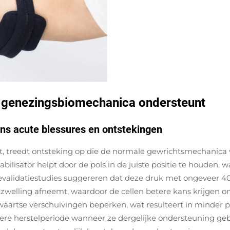
e genezingsbiomechanica ondersteunt
dens acute blessures en ontstekingen
 treedt ontsteking op die de normale gewrichtsmechanica ve
bilisator helpt door de pols in de juiste positie te houden,
validatiestudies suggereren dat deze druk met ongeveer 40
zwelling afneemt, waardoor de cellen betere kans krijgen om 
waartse verschuivingen beperken, wat resulteert in minder 
rtere herstelperiode wanneer ze dergelijke ondersteuning ge