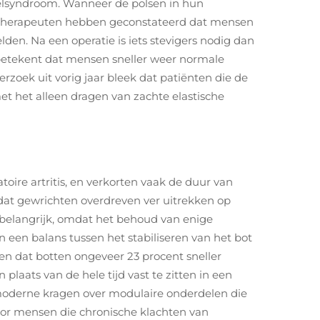
elsyndroom. Wanneer de polsen in hun
idstherapeuten hebben geconstateerd dat mensen
en. Na een operatie is iets stevigers nodig dan
 betekent dat mensen sneller weer normale
zoek uit vorig jaar bleek dat patiënten die de
t het alleen dragen van zachte elastische
ire artritis, en verkorten vaak de duur van
at gewrichten overdreven ver uitrekken op
j belangrijk, omdat het behoud van enige
en een balans tussen het stabiliseren van het bot
en dat botten ongeveer 23 procent sneller
ats van de hele tijd vast te zitten in een
l moderne kragen over modulaire onderdelen die
voor mensen die chronische klachten van