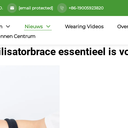
[email protected]
D.
+86-19005923820
n
Nieuws
Wearing Videos
Ove
onnen Centrum
isatorbrace essentieel is vo