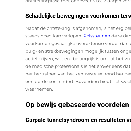
ontstekingsfase met ongeveer 5 tot 7 dagen ver
Schadelijke bewegingen voorkomen terwij
Nadat de ontsteking is afgenomen, is het erg be
steeds goed kan verlopen.
Polssteunen
deze dage
voorkomen gevaarlijke overextensie verder dan 
buig- en strekbewegingen mogelijk tussen onge
actief blijven, wat erg belangrijk is omdat he
de medische professionals is het erover eens da
het hertrainen van het zenuwstelsel rond het g
een derde vermindert. Bovendien biedt het weefse
waarnemen.
Op bewijs gebaseerde voordelen 
Carpale tunnelsyndroom en resultaten va