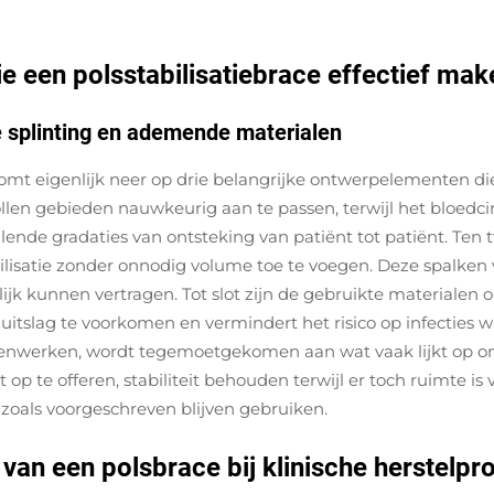
 een polsstabilisatiebrace effectief mak
e splinting en ademende materialen
mt eigenlijk neer op drie belangrijke ontwerpelementen die
en gebieden nauwkeurig aan te passen, terwijl het bloedcircul
llende gradaties van ontsteking van patiënt tot patiënt. Te
ilisatie zonder onnodig volume toe te voegen. Deze spalken
lijk kunnen vertragen. Tot slot zijn de gebruikte materiale
iduitslag te voorkomen en vermindert het risico op infectie
nwerken, wordt tegemoetgekomen aan wat vaak lijkt op onm
p te offeren, stabiliteit behouden terwijl er toch ruimte is
 zoals voorgeschreven blijven gebruiken.
 van een polsbrace bij klinische herstelpr