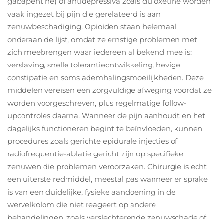
gabapentine) of antidepressiva zoals duloxetine worden
vaak ingezet bij pijn die gerelateerd is aan
zenuwbeschadiging. Opioiden staan helemaal
onderaan de lijst, omdat ze ernstige problemen met
zich meebrengen waar iedereen al bekend mee is:
verslaving, snelle tolerantieontwikkeling, hevige
constipatie en soms ademhalingsmoeilijkheden. Deze
middelen vereisen een zorgvuldige afweging voordat ze
worden voorgeschreven, plus regelmatige follow-
upcontroles daarna. Wanneer de pijn aanhoudt en het
dagelijks functioneren begint te beïnvloeden, kunnen
procedures zoals gerichte epidurale injecties of
radiofrequentie-ablatie gericht zijn op specifieke
zenuwen die problemen veroorzaken. Chirurgie is echt
een uiterste redmiddel, meestal pas wanneer er sprake
is van een duidelijke, fysieke aandoening in de
wervelkolom die niet reageert op andere
behandelingen, zoals verslechterende zenuwschade of