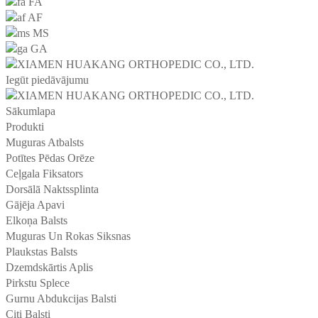
FA
AF
MS
GA
Iegūt piedāvājumu
Sākumlapa
Produkti
Muguras Atbalsts
Potītes Pēdas Orēze
Ceļgala Fiksators
Dorsālā Naktssplinta
Gājēja Apavi
Elkoņa Balsts
Muguras Un Rokas Siksnas
Plaukstas Balsts
Dzemdskārtis Aplis
Pirkstu Splece
Gurnu Abdukcijas Balsti
Citi Balsti