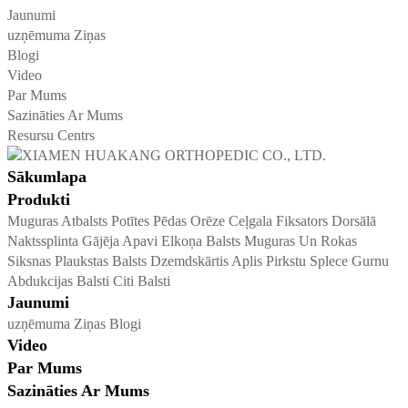
Jaunumi
uzņēmuma Ziņas
Blogi
Video
Par Mums
Sazināties Ar Mums
Resursu Centrs
Sākumlapa
Produkti
Muguras Atbalsts
Potītes Pēdas Orēze
Ceļgala Fiksators
Dorsālā
Naktssplinta
Gājēja Apavi
Elkoņa Balsts
Muguras Un Rokas
Siksnas
Plaukstas Balsts
Dzemdskārtis Aplis
Pirkstu Splece
Gurnu
Abdukcijas Balsti
Citi Balsti
Jaunumi
uzņēmuma Ziņas
Blogi
Video
Par Mums
Sazināties Ar Mums