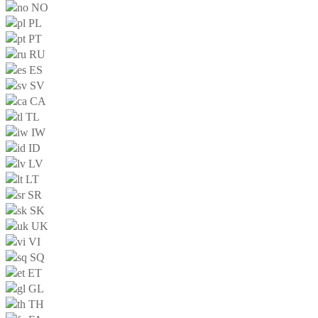
NO
PL
PT
RU
ES
SV
CA
TL
IW
ID
LV
LT
SR
SK
UK
VI
SQ
ET
GL
TH