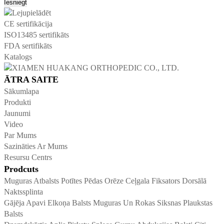
Iesniegt
CE sertifikācija
ISO13485 sertifikāts
FDA sertifikāts
Katalogs
ĀTRA SAITE
Sākumlapa
Produkti
Jaunumi
Video
Par Mums
Sazināties Ar Mums
Resursu Centrs
Prodcuts
Muguras Atbalsts
Potītes Pēdas Orēze
Ceļgala Fiksators
Dorsālā
Naktssplinta
Gājēja Apavi
Elkoņa Balsts
Muguras Un Rokas Siksnas
Plaukstas
Balsts