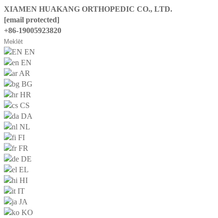
XIAMEN HUAKANG ORTHOPEDIC CO., LTD.
[email protected]
+86-19005923820
EN
EN
AR
BG
HR
CS
DA
NL
FI
FR
DE
EL
HI
IT
JA
KO