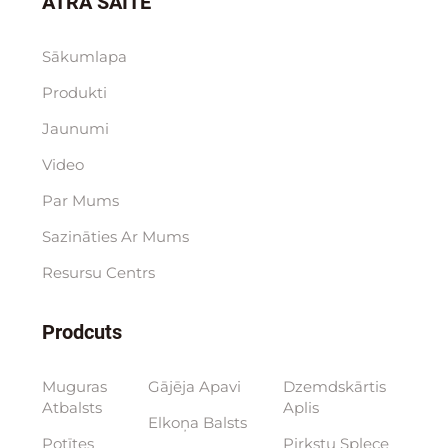
ĀTRA SAITE
Sākumlapa
Produkti
Jaunumi
Video
Par Mums
Sazināties Ar Mums
Resursu Centrs
Prodcuts
Muguras
Gājēja Apavi
Dzemdskārtis
Atbalsts
Aplis
Elkoņa Balsts
Potītes
Pirkstu Splece