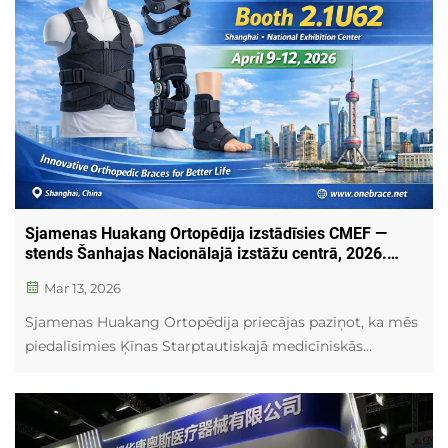
Sjamenas Huakang Ortopēdija izstādīsies CMEF —
stends Šanhajas Nacionālajā izstāžu centrā, 2026.
gada 9.–12. aprīlī
Mar 13, 2026
Sjamenas Huakang Ortopēdija priecājas paziņot, ka mēs
piedalīsimies Ķīnas Starptautiskajā medicīniskās
aprīkojuma izstādē (CMEF) no 2026. gada 9. līdz 12.
aprīlim. Apmeklējiet mūs stendā 2.1U62 Šanhajas
Nacionālajā izstāžu centrā, lai iepazītos ar mūsu
jaunākajiem ortopēdiskajiem izstrādājumiem...