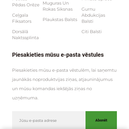
Muguras Un
Pēdas Orēze
Rokas Siksnas
Gurnu
Ceļgala
Abdukcijas
Plaukstas Balsts
Fiksators
Balsti
Dorsālā
Citi Balsti
Naktssplinta
Piesakieties mūsu e-pasta vēstules
Piesakieties mūsu e-pasta vēstulēm, lai saņemtu
jaunākās noproduktvijas ziņas, atjauninājumus
un mūsu komandas iekšējās ziņas no
uzņēmuma.
Abonēt