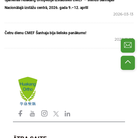
Sjamenas Huakang Ortopēdija izstādīsies CMEF — stends Šanhajas
Nacionālajā izstāžu centrā, 2026. gada 9.–12. aprīlī
2026-03-13
Četru dienu CMEF Šanhaja bija lielisks panākums!
2025-11-22