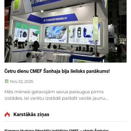
Četru dienu CMEF Šanhaja bija lielisks panākums!
Nov 22, 2025
Mēs mēnesi gatavojām savus paraugus pirms
izstādes, lai varētu izstādē parādīt vairāk jaunu
produktu un sazināties ar nozares pārstāvjiem. Šajā
izstādē mēs saņēmām daudz apmeklētāju, kuri
Karstākās ziņas
novērtēja mūsu produktu kvalitāti rec...